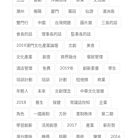
潮州
揭陽
廈門
莆田
仙游
湄洲島
雙門行
中國
台灣問題
圖片展
三長的話
會長的話
理事長的話
監事長的話
2019澳門文化產業論壇
文創
美食
文化產業
創意
跨界融合
餐飲管理
酒店管理
免費
2019年
創新素養
學生
培訓計劃
培訓
計劃
短視頻
商業
年輕人
未來
文創理念
中華文化發展
2018
養生
保健
常識話你知
企業
角色
一國兩制
方針
憲制秩序
第二期
學習創新
活用創意
2017
產業
新形勢
澳台關係
機遇
挑戰
藝術
鑒賞
2016