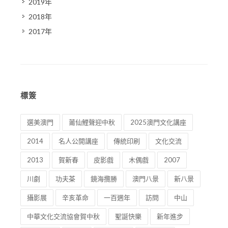
2019年
2018年
2017年
標簽
選美澳門
莆仙鯉聲迎中秋
2025澳門文化講座
2014
名人公開講座
傳統印刷
文化交流
2013
賀新春
皮影戲
木偶戲
2007
川劇
功夫茶
鏡海攬勝
澳門八景
新八景
攝影展
辛亥革命
一百週年
訪問
中山
中華文化交流協會賀中秋
聖誕快樂
新年進步