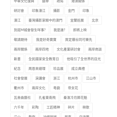
中華文化復興
選舉
政局
港澳關係
研討會
印象濠江
攝影
金門
印象
濠江
臺灣攝影家眼中的澳門
宜蘭巡展
北京
到底M城會發生咩事?
我是誰?
即將上映
敬請期待
我是好奇寶寶
買定爆谷同可樂先
兩岸關係
兩岸四地
文化產業研討會
兩岸商談
新書
全民國家安全教育日
他吸引了全世界的目光
紀念
周恩來總理
珍品展
成立典禮
社會發展
演講會
浙江
杭州市
江山市
衢州市
兩岸文化
粵劇
帝女花
瓦舍曲藝社
孔雀東南飛
秦淮冷月葬花魁
六千年
彩陶
工匠精神
碎片
秧歌
江山
婺劇
沖繩琉球
屏東
交流團