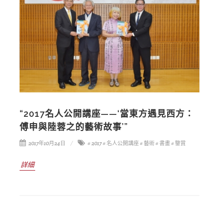
“2017名人公開講座——‘當東方遇見西方：
傅申與陸蓉之的藝術故事’”
2017年10月24日
# 2017
# 名人公開講座
# 藝術
# 書畫
# 鑒賞
詳細