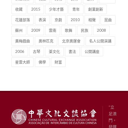
收藏
2015
少年才藝
青年
創業創新
花蓮部落
表演
京劇
2010
相聲
昆曲
蘇州
2009
雲南
歌舞
民族
2008
黃梅戲曲
奧林匹克
北京奧運會
名人公開演講
2006
古琴
茶文化
書法
公開講座
星雲大師
佛學
財富
“立
足澳
門，
發揮