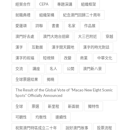
經貿合作
CEPA
專題演講
組織框架
就職典禮
組織架構
紀念澳門回歸二十周年
愛蓮頌
詩聯
書畫
名家
作品展
澳門好去處
澳門大炮台迴廊
大三巴附近
穿越
漢字
互動展
漢字開天闢地
漢字的時光對話
漢字的祝福
短視頻
改變
商業
中華文化
交流
講座
名人
公開
澳門新八景
全球票選結果
揭曉
The Result of the Global Vote of “Macao New Eight Scenic
Spots” Officially Announced
全球
票選
新里程
新面貌
獨特性
可觀性
均衡性
連續性
祝賀澳門特區成立二十年
說好澳門故事
投票流程