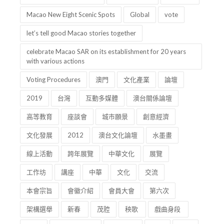
Macao New Eight Scenic Spots
Global
vote
let’s tell good Macao stories together
celebrate Macao SAR on its establishment for 20 years
with various actions
Voting Procedures
澳門
文化產業
論壇
2019
台灣
互動多媒體
澳台關係論壇
高等教育
座談會
城市願景
創意經濟
文化發展
2012
澳台文化論壇
水墨畫
線上活動
跨年展覽
中華文化
展覽
工作坊
講座
中華
文化
交流
本會宗旨
會徽介紹
會員大會
第六次
架構選舉
新春
茂腔
秧歌
戲曲身段