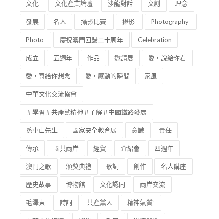
文化
文化產業論壇
沙龍對話
文創
理念
發展
名人
攝影比賽
攝影
Photography
Photo
慶祝澳門回歸二十周年
Celebration
成立
五週年
作品
邀請展
愛，說給你看
愛，寄給你想念
愛，感動的瞬間
家風
中華文化交流協會
＃學習＃共產黨精神＃了解＃中國鐵路發展
孫中山先生
國家安全教育展
意識
責任
傳承
國共兩岸
經貿
介紹會
四週年
澳門之歌
頒獎典禮
歌詞
創作
名人講座
歷史故事
博物館
文化認同
兩岸交流
毛澤東
詩詞
共產黨人
精神氣質”