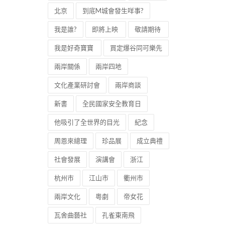
北京
到底M城會發生咩事?
我是誰?
即將上映
敬請期待
我是好奇寶寶
買定爆谷同可樂先
兩岸關係
兩岸四地
文化產業研討會
兩岸商談
新書
全民國家安全教育日
他吸引了全世界的目光
紀念
周恩來總理
珍品展
成立典禮
社會發展
演講會
浙江
杭州市
江山市
衢州市
兩岸文化
粵劇
帝女花
瓦舍曲藝社
孔雀東南飛