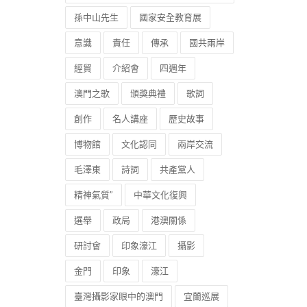
孫中山先生
國家安全教育展
意識
責任
傳承
國共兩岸
經貿
介紹會
四週年
澳門之歌
頒獎典禮
歌詞
創作
名人講座
歷史故事
博物館
文化認同
兩岸交流
毛澤東
詩詞
共產黨人
精神氣質”
中華文化復興
選舉
政局
港澳關係
研討會
印象濠江
攝影
金門
印象
濠江
臺灣攝影家眼中的澳門
宜蘭巡展