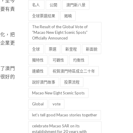
展，至今
名人
公開
澳門新八景
，要有責
全球票選結果
揭曉
。
The Result of the Global Vote of
“Macao New Eight Scenic Spots”
化，把
Officially Announced
讓企業更
全球
票選
新里程
新面貌
獨特性
可觀性
均衡性
了澳門
連續性
祝賀澳門特區成立二十年
到很好的
說好澳門故事
投票流程
Macao New Eight Scenic Spots
Global
vote
let’s tell good Macao stories together
celebrate Macao SAR on its
establishment for 20 years with