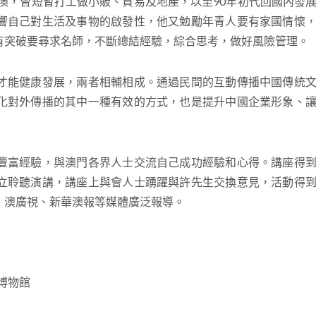
澳，曾短暫打工做小販、貿易及地產，以至90年初代回國內發
響自己對生活及事物的啟發性，他又勉勵年青人要有家國情懷
有突破要尋求名師，不斷總結經驗，綜合思考，做好風險管理
能健康發展，兩者相輔相成。通過民間的互動傳播中國傳統文
化對外傳播的其中一種有效的方式，也是提升中國企業形象、
富經驗，與澳門各界人士交流自己成功經驗和心得。講座得到
立聆聽演講，講座上與會人士踴躍與許先生交換意見，活動得
、澳廣視、新華澳報等媒體廣泛報導。
博物館