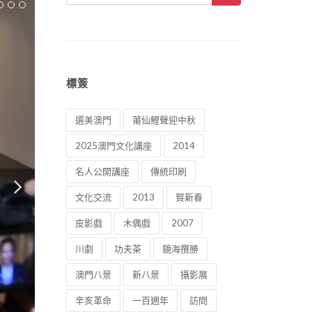
標簽
選美澳門
莆仙鯉聲迎中秋
2025澳門文化講座
2014
名人公開講座
傳統印刷
文化交流
2013
賀新春
皮影戲
木偶戲
2007
川劇
功夫茶
鏡海攬勝
澳門八景
新八景
攝影展
辛亥革命
一百週年
訪問