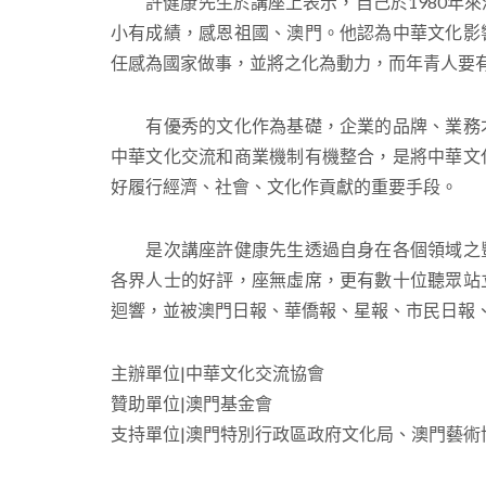
許健康先生於講座上表示，自己於1980年來
小有成績，感恩祖國、澳門。他認為中華文化影
任感為國家做事，並將之化為動力，而年青人要
有優秀的文化作為基礎，企業的品牌、業務才
中華文化交流和商業機制有機整合，是將中華文
好履行經濟、社會、文化作貢獻的重要手段。
是次講座許健康先生透過自身在各個領域之豐
各界人士的好評，座無虛席，更有數十位聽眾站
迴響，並被澳門日報、華僑報、星報、市民日報
主辦單位|中華文化交流協會
贊助單位|澳門基金會
支持單位|澳門特別行政區政府文化局、澳門藝術