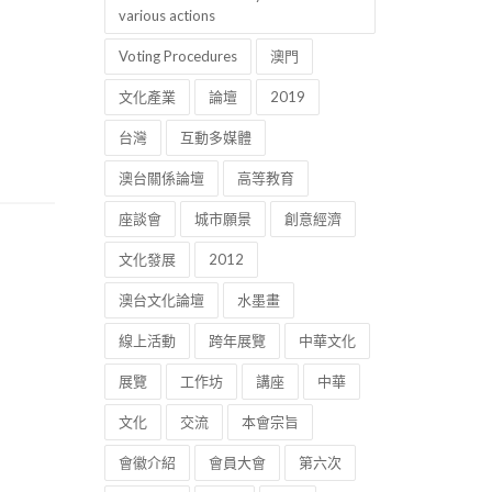
various actions
Voting Procedures
澳門
文化產業
論壇
2019
台灣
互動多媒體
澳台關係論壇
高等教育
座談會
城市願景
創意經濟
文化發展
2012
澳台文化論壇
水墨畫
線上活動
跨年展覽
中華文化
展覽
工作坊
講座
中華
文化
交流
本會宗旨
會徽介紹
會員大會
第六次