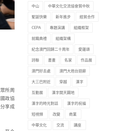
中山
中華文化交流協會賀中秋
聖誕快樂
新年進步
經貿合作
CEPA
專題演講
組織框架
就職典禮
組織架構
紀念澳門回歸二十周年
愛蓮頌
詩聯
書畫
名家
作品展
澳門好去處
澳門大炮台迴廊
大三巴附近
穿越
漢字
眾所周
互動展
漢字開天闢地
全國政協
漢字的時光對話
漢字的祝福
界分享成
短視頻
改變
商業
中華文化
交流
講座