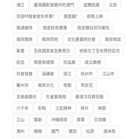
濠江
臺灣攝影家眼中的澳門
宜蘭巡展
北京
到底M城會發生咩事?
我是誰?
即將上映
敬請期待
我是好奇寶寶
買定爆谷同可樂先
兩岸關係
兩岸四地
文化產業研討會
兩岸商談
新書
全民國家安全教育日
他吸引了全世界的目光
紀念
周恩來總理
珍品展
成立典禮
社會發展
演講會
浙江
杭州市
江山市
衢州市
兩岸文化
粵劇
帝女花
瓦舍曲藝社
孔雀東南飛
秦淮冷月葬花魁
六千年
彩陶
工匠精神
碎片
秧歌
江山
婺劇
沖繩琉球
屏東
交流團
潮州
揭陽
廈門
莆田
仙游
湄洲島