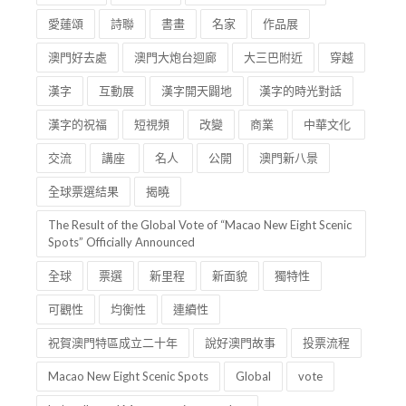
愛蓮頌
詩聯
書畫
名家
作品展
澳門好去處
澳門大炮台迴廊
大三巴附近
穿越
漢字
互動展
漢字開天闢地
漢字的時光對話
漢字的祝福
短視頻
改變
商業
中華文化
交流
講座
名人
公開
澳門新八景
全球票選結果
揭曉
The Result of the Global Vote of “Macao New Eight Scenic
Spots” Officially Announced
全球
票選
新里程
新面貌
獨特性
可觀性
均衡性
連續性
祝賀澳門特區成立二十年
說好澳門故事
投票流程
Macao New Eight Scenic Spots
Global
vote