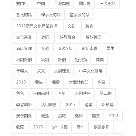
雙門行
中國
台灣問題
圖片展
三長的話
會長的話
理事長的話
監事長的話
2019澳門文化產業論壇
文創
美食
文化產業
創意
跨界融合
餐飲管理
酒店管理
免費
2019年
創新素養
學生
培訓計劃
培訓
計劃
短視頻
商業
年輕人
未來
文創理念
中華文化發展
2018
養生
保健
常識話你知
企業
角色
一國兩制
方針
憲制秩序
第二期
學習創新
活用創意
2017
產業
新形勢
澳台關係
機遇
挑戰
藝術
鑒賞
2016
收藏
2015
少年才藝
青年
創業創新