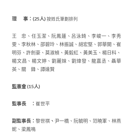
理 事：(25人)
按姓氏筆劃排列
王 忠、任玉潔、阮鳳蓮、呂泳錡、李峻一、李秀
雯、李秋林、邵碧玲、林振誠、胡宏堅、郭華開、崔
明芬、許劍豪、莫淑楨、黃毅紅、黃美玉、楊日科、
楊文昌、楊文婷、劉麗妹、劉煒發、龍嘉丞、聶華
英、關 鋒、譚達賢
監事會
(15
人)
監事長 ：
崔世平
副監事長：
黎世祺
、
尹一橋、阮毓明、范曉軍、林燕
妮、梁鳳鳴