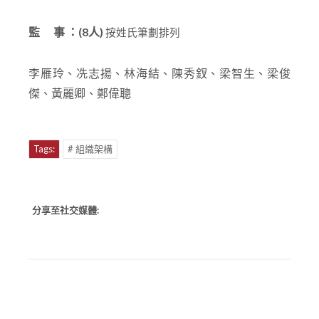
監 事
：(8人)
按姓氏筆劃排列
李雁玲、冼志揚、林海結、陳秀釵、梁智生、梁俊
傑、黃麗卿、鄭偉聰
Tags:
# 組織架構
分享至社交媒體: