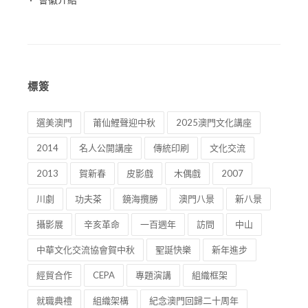
標簽
選美澳門
莆仙鯉聲迎中秋
2025澳門文化講座
2014
名人公開講座
傳統印刷
文化交流
2013
賀新春
皮影戲
木偶戲
2007
川劇
功夫茶
鏡海攬勝
澳門八景
新八景
攝影展
辛亥革命
一百週年
訪問
中山
中華文化交流協會賀中秋
聖誕快樂
新年進步
經貿合作
CEPA
專題演講
組織框架
就職典禮
組織架構
紀念澳門回歸二十周年