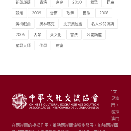
花蓮部落
表演
京劇
2010
相聲
昆曲
蘇州
2009
雲南
歌舞
民族
2008
黃梅戲曲
奧林匹克
北京奧運會
名人公開演講
2006
古琴
茶文化
書法
公開講座
星雲大師
佛學
財富
“立
足澳
門，
發揮
澳門
在兩岸間的橋樑作用，推動兩岸關係穩步發展，加強兩岸四