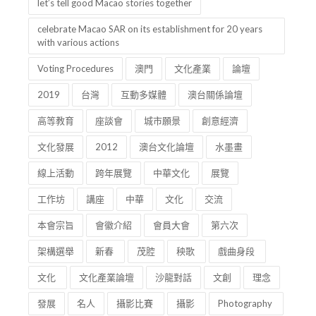
let’s tell good Macao stories together
celebrate Macao SAR on its establishment for 20 years
with various actions
Voting Procedures
澳門
文化產業
論壇
2019
台灣
互動多媒體
澳台關係論壇
高等教育
座談會
城市願景
創意經濟
文化發展
2012
澳台文化論壇
水墨畫
線上活動
跨年展覽
中華文化
展覽
工作坊
講座
中華
文化
交流
本會宗旨
會徽介紹
會員大會
第六次
架構選舉
新春
茂腔
秧歌
戲曲身段
文化
文化產業論壇
沙龍對話
文創
理念
發展
名人
攝影比賽
攝影
Photography