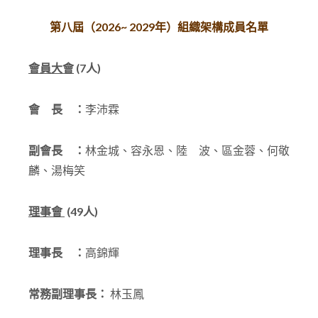
第八
屆（2026~ 2029年）組織架構成員名單
會員大會
(7
人)
會 長 ：
李沛霖
副會長 ：
林金城、容永恩、陸 波、區金蓉、何敬
麟、湯梅笑
理事會
(49人)
理事長 ：
高錦輝
常務
副理事長：
林玉鳳