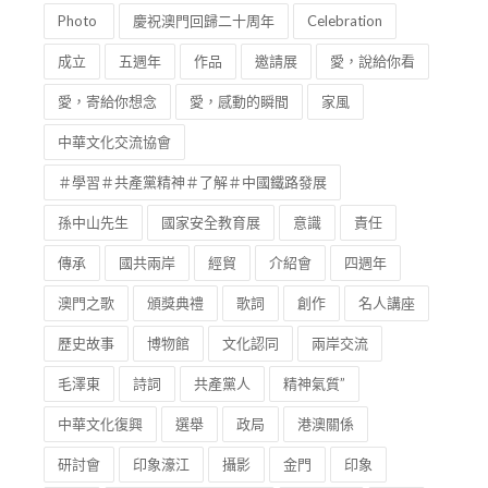
Photo
慶祝澳門回歸二十周年
Celebration
成立
五週年
作品
邀請展
愛，說給你看
愛，寄給你想念
愛，感動的瞬間
家風
中華文化交流協會
＃學習＃共產黨精神＃了解＃中國鐵路發展
孫中山先生
國家安全教育展
意識
責任
傳承
國共兩岸
經貿
介紹會
四週年
澳門之歌
頒獎典禮
歌詞
創作
名人講座
歷史故事
博物館
文化認同
兩岸交流
毛澤東
詩詞
共產黨人
精神氣質”
中華文化復興
選舉
政局
港澳關係
研討會
印象濠江
攝影
金門
印象