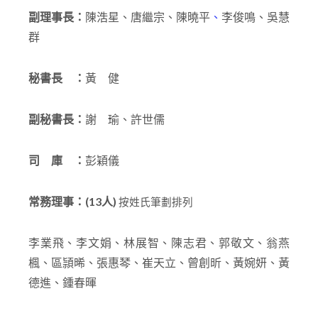
副理事長：
陳浩星、唐繼宗、陳曉平
、
李俊鳴、吳慧
群
秘書長 ：
黃 健
副秘書長：
謝 瑜、許世儒
司 庫 ：
彭穎儀
常務理事：(13人)
按姓氏筆劃排列
李業飛、李文娟、林展智、陳志君、郭敬文、翁燕
楓、區頴晞、張惠琴、崔天立、曾創昕、黃婉妍、黃
德進、鍾春暉