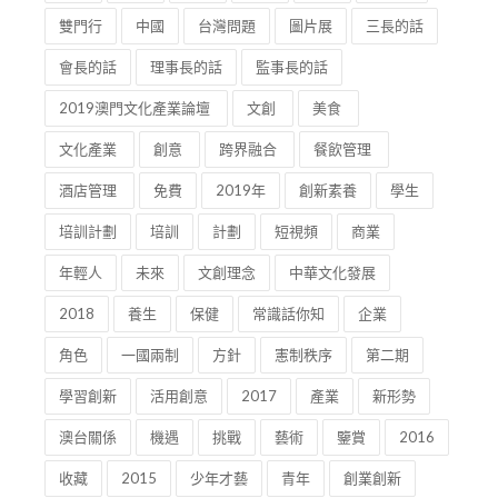
雙門行
中國
台灣問題
圖片展
三長的話
會長的話
理事長的話
監事長的話
2019澳門文化產業論壇
文創
美食
文化產業
創意
跨界融合
餐飲管理
酒店管理
免費
2019年
創新素養
學生
培訓計劃
培訓
計劃
短視頻
商業
年輕人
未來
文創理念
中華文化發展
2018
養生
保健
常識話你知
企業
角色
一國兩制
方針
憲制秩序
第二期
學習創新
活用創意
2017
產業
新形勢
澳台關係
機遇
挑戰
藝術
鑒賞
2016
收藏
2015
少年才藝
青年
創業創新