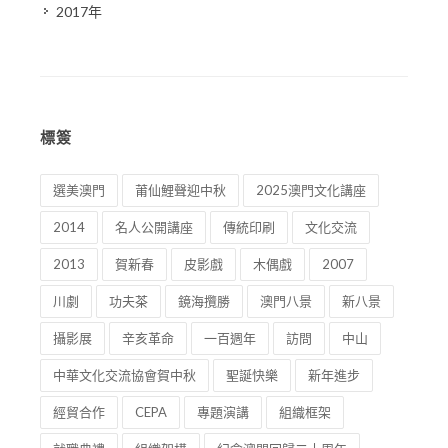
2017年
標簽
選美澳門
莆仙鯉聲迎中秋
2025澳門文化講座
2014
名人公開講座
傳統印刷
文化交流
2013
賀新春
皮影戲
木偶戲
2007
川劇
功夫茶
鏡海攬勝
澳門八景
新八景
攝影展
辛亥革命
一百週年
訪問
中山
中華文化交流協會賀中秋
聖誕快樂
新年進步
經貿合作
CEPA
專題演講
組織框架