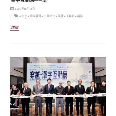
漢字互動展──愛
2020年12月18日
# 漢字
# 跨年展覽
# 中華文化
# 展覽
# 工作坊
# 講座
詳細