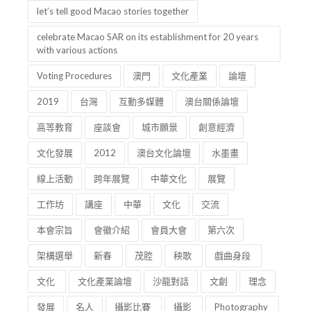
let’s tell good Macao stories together
celebrate Macao SAR on its establishment for 20 years
with various actions
Voting Procedures
澳門
文化產業
論壇
2019
台灣
互動多媒體
澳台關係論壇
高等教育
座談會
城市願景
創意經濟
文化發展
2012
澳台文化論壇
水墨畫
線上活動
跨年展覽
中華文化
展覽
工作坊
講座
中華
文化
交流
本會宗旨
會徽介紹
會員大會
第六次
架構選舉
新春
茂腔
秧歌
戲曲身段
文化
文化產業論壇
沙龍對話
文創
理念
發展
名人
攝影比賽
攝影
Photography