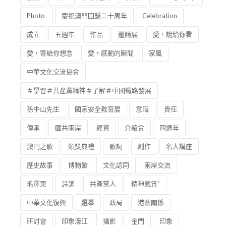
Photo
慶祝澳門回歸二十周年
Celebration
成立
五週年
作品
邀請展
愛，說給你看
愛，寄給你想念
愛，感動的瞬間
家風
中華文化交流協會
＃學習＃共產黨精神＃了解＃中國鐵路發展
孫中山先生
國家安全教育展
意識
責任
傳承
國共兩岸
經貿
介紹會
四週年
澳門之歌
頒獎典禮
歌詞
創作
名人講座
歷史故事
博物館
文化認同
兩岸交流
毛澤東
詩詞
共產黨人
精神氣質”
中華文化復興
選舉
政局
港澳關係
研討會
印象濠江
攝影
金門
印象