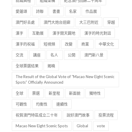
就職典禮
組織架構
紀念澳門回歸二十周年
愛蓮頌
詩聯
書畫
名家
作品展
澳門好去處
澳門大炮台迴廊
大三巴附近
穿越
漢字
互動展
漢字開天闢地
漢字的時光對話
漢字的祝福
短視頻
改變
商業
中華文化
交流
講座
名人
公開
澳門新八景
全球票選結果
揭曉
The Result of the Global Vote of “Macao New Eight Scenic
Spots” Officially Announced
全球
票選
新里程
新面貌
獨特性
可觀性
均衡性
連續性
祝賀澳門特區成立二十年
說好澳門故事
投票流程
Macao New Eight Scenic Spots
Global
vote