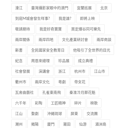
濠江
臺灣攝影家眼中的澳門
宜蘭巡展
北京
到底M城會發生咩事?
我是誰?
即將上映
敬請期待
我是好奇寶寶
買定爆谷同可樂先
兩岸關係
兩岸四地
文化產業研討會
兩岸商談
新書
全民國家安全教育日
他吸引了全世界的目光
紀念
周恩來總理
珍品展
成立典禮
社會發展
演講會
浙江
杭州市
江山市
衢州市
兩岸文化
粵劇
帝女花
瓦舍曲藝社
孔雀東南飛
秦淮冷月葬花魁
六千年
彩陶
工匠精神
碎片
秧歌
江山
婺劇
沖繩琉球
屏東
交流團
潮州
揭陽
廈門
莆田
仙游
湄洲島