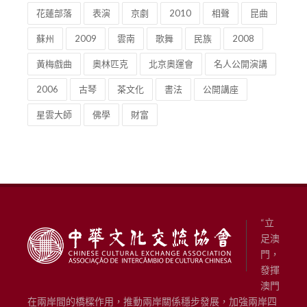
花蓮部落
表演
京劇
2010
相聲
昆曲
蘇州
2009
雲南
歌舞
民族
2008
黃梅戲曲
奧林匹克
北京奧運會
名人公開演講
2006
古琴
茶文化
書法
公開講座
星雲大師
佛學
財富
“立
足澳
門，
發揮
澳門
在兩岸間的橋樑作用，推動兩岸關係穩步發展，加強兩岸四