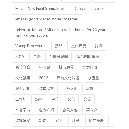
Macao New Eight Scenic Spots
Global
vote
let’s tell good Macao stories together
celebrate Macao SAR on its establishment for 20 years
with various actions
Voting Procedures
澳門
文化產業
論壇
2019
台灣
互動多媒體
澳台關係論壇
高等教育
座談會
城市願景
創意經濟
文化發展
2012
澳台文化論壇
水墨畫
線上活動
跨年展覽
中華文化
展覽
工作坊
講座
中華
文化
交流
本會宗旨
會徽介紹
會員大會
第六次
架構選舉
新春
茂腔
秧歌
戲曲身段