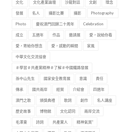
文化
文化產業論壇
沙龍對話
文創
理念
發展
名人
攝影比賽
攝影
Photography
Photo
慶祝澳門回歸二十周年
Celebration
成立
五週年
作品
邀請展
愛，說給你看
愛，寄給你想念
愛，感動的瞬間
家風
中華文化交流協會
＃學習＃共產黨精神＃了解＃中國鐵路發展
孫中山先生
國家安全教育展
意識
責任
傳承
國共兩岸
經貿
介紹會
四週年
澳門之歌
頒獎典禮
歌詞
創作
名人講座
歷史故事
博物館
文化認同
兩岸交流
毛澤東
詩詞
共產黨人
精神氣質”