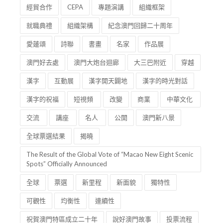
經貿合作
CEPA
專題演講
組織框架
就職典禮
組織架構
紀念澳門回歸二十周年
愛蓮頌
詩聯
書畫
名家
作品展
澳門好去處
澳門大炮台迴廊
大三巴附近
穿越
漢字
互動展
漢字開天闢地
漢字的時光對話
漢字的祝福
短視頻
改變
商業
中華文化
交流
講座
名人
公開
澳門新八景
全球票選結果
揭曉
The Result of the Global Vote of “Macao New Eight Scenic
Spots” Officially Announced
全球
票選
新里程
新面貌
獨特性
可觀性
均衡性
連續性
祝賀澳門特區成立二十年
說好澳門故事
投票流程