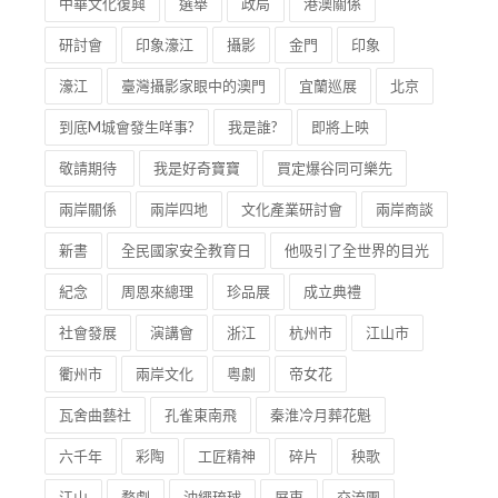
中華文化復興
選舉
政局
港澳關係
研討會
印象濠江
攝影
金門
印象
濠江
臺灣攝影家眼中的澳門
宜蘭巡展
北京
到底M城會發生咩事?
我是誰?
即將上映
敬請期待
我是好奇寶寶
買定爆谷同可樂先
兩岸關係
兩岸四地
文化產業研討會
兩岸商談
新書
全民國家安全教育日
他吸引了全世界的目光
紀念
周恩來總理
珍品展
成立典禮
社會發展
演講會
浙江
杭州市
江山市
衢州市
兩岸文化
粵劇
帝女花
瓦舍曲藝社
孔雀東南飛
秦淮冷月葬花魁
六千年
彩陶
工匠精神
碎片
秧歌
江山
婺劇
沖繩琉球
屏東
交流團