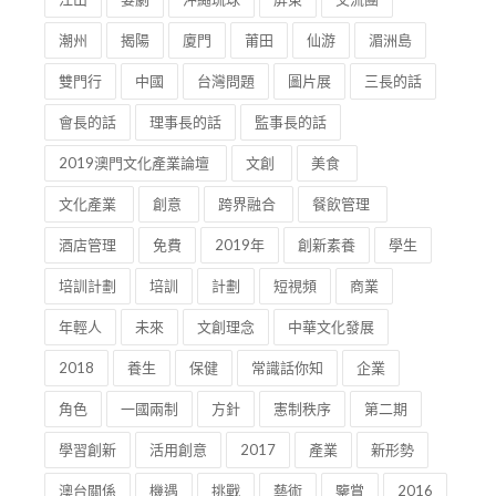
潮州
揭陽
廈門
莆田
仙游
湄洲島
雙門行
中國
台灣問題
圖片展
三長的話
會長的話
理事長的話
監事長的話
2019澳門文化產業論壇
文創
美食
文化產業
創意
跨界融合
餐飲管理
酒店管理
免費
2019年
創新素養
學生
培訓計劃
培訓
計劃
短視頻
商業
年輕人
未來
文創理念
中華文化發展
2018
養生
保健
常識話你知
企業
角色
一國兩制
方針
憲制秩序
第二期
學習創新
活用創意
2017
產業
新形勢
澳台關係
機遇
挑戰
藝術
鑒賞
2016