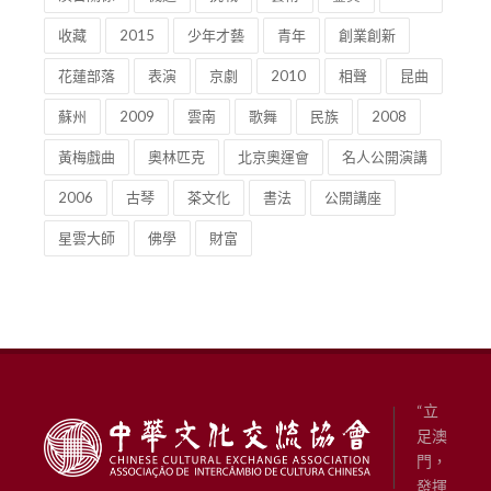
收藏
2015
少年才藝
青年
創業創新
花蓮部落
表演
京劇
2010
相聲
昆曲
蘇州
2009
雲南
歌舞
民族
2008
黃梅戲曲
奧林匹克
北京奧運會
名人公開演講
2006
古琴
茶文化
書法
公開講座
星雲大師
佛學
財富
“立
足澳
門，
發揮