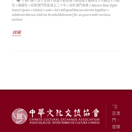
# 澳門新八景
# 全球
# 票選
# 新里程
# 新面貌
# 獨特性
# 可觀性
# 均衡
性
# 連續性
# 祝賀澳門特區成立二十年
# 說好澳門故事
# Macao New Eight
Scenic Spots
# Global
# vote
# let’s tell good Macao stories together
#
celebrate Macao SAR on its establishment for 20 years with various
actions
詳細
“立
足澳
門，
發揮