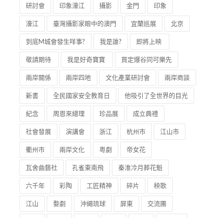
研討會
印象濠江
攝影
金門
印象
濠江
臺灣攝影家眼中的澳門
宜蘭巡展
北京
到底M城會發生咩事?
我是誰?
即將上映
敬請期待
我是好奇寶寶
買定爆谷同可樂先
兩岸關係
兩岸四地
文化產業研討會
兩岸商談
新書
全民國家安全教育日
他吸引了全世界的目光
紀念
周恩來總理
珍品展
成立典禮
社會發展
演講會
浙江
杭州市
江山市
衢州市
兩岸文化
粵劇
帝女花
瓦舍曲藝社
孔雀東南飛
秦淮冷月葬花魁
六千年
彩陶
工匠精神
碎片
秧歌
江山
婺劇
沖繩琉球
屏東
交流團