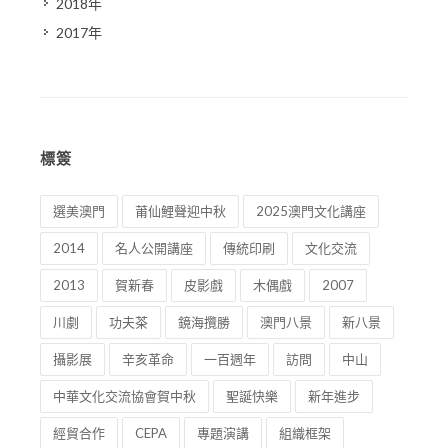
2018年
2017年
標簽
選美澳門
莆仙鯉聲迎中秋
2025澳門文化講座
2014
名人公開講座
傳統印刷
文化交流
2013
賀新春
皮影戲
木偶戲
2007
川劇
功夫茶
鏡海攬勝
澳門八景
新八景
攝影展
辛亥革命
一百週年
訪問
中山
中華文化交流協會賀中秋
聖誕快樂
新年進步
經貿合作
CEPA
專題演講
組織框架