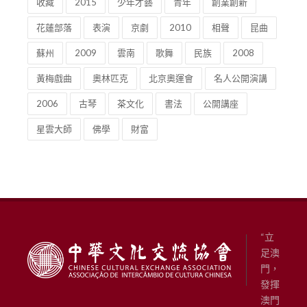
收藏
2015
少年才藝
青年
創業創新
花蓮部落
表演
京劇
2010
相聲
昆曲
蘇州
2009
雲南
歌舞
民族
2008
黃梅戲曲
奧林匹克
北京奧運會
名人公開演講
2006
古琴
茶文化
書法
公開講座
星雲大師
佛學
財富
“立
足澳
門，
發揮
澳門