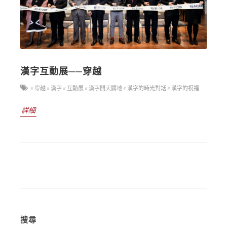
漢字互動展──穿越
# 穿越
# 漢字
# 互動展
# 漢字開天闢地
# 漢字的時光對話
# 漢字的祝福
詳細
搜尋