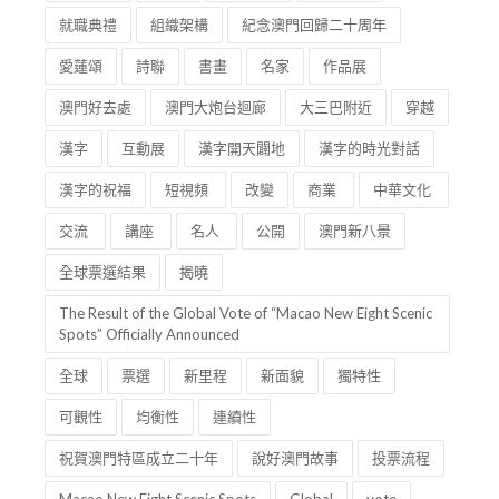
就職典禮
組織架構
紀念澳門回歸二十周年
愛蓮頌
詩聯
書畫
名家
作品展
澳門好去處
澳門大炮台迴廊
大三巴附近
穿越
漢字
互動展
漢字開天闢地
漢字的時光對話
漢字的祝福
短視頻
改變
商業
中華文化
交流
講座
名人
公開
澳門新八景
全球票選結果
揭曉
The Result of the Global Vote of “Macao New Eight Scenic
Spots” Officially Announced
全球
票選
新里程
新面貌
獨特性
可觀性
均衡性
連續性
祝賀澳門特區成立二十年
說好澳門故事
投票流程