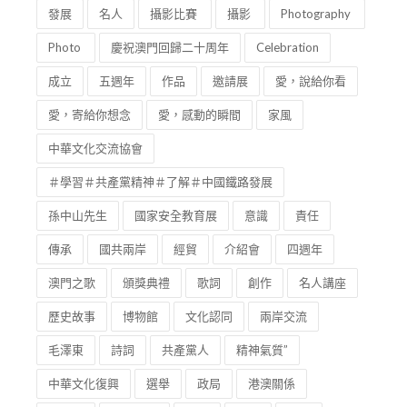
發展
名人
攝影比賽
攝影
Photography
Photo
慶祝澳門回歸二十周年
Celebration
成立
五週年
作品
邀請展
愛，說給你看
愛，寄給你想念
愛，感動的瞬間
家風
中華文化交流協會
＃學習＃共產黨精神＃了解＃中國鐵路發展
孫中山先生
國家安全教育展
意識
責任
傳承
國共兩岸
經貿
介紹會
四週年
澳門之歌
頒獎典禮
歌詞
創作
名人講座
歷史故事
博物館
文化認同
兩岸交流
毛澤東
詩詞
共產黨人
精神氣質”
中華文化復興
選舉
政局
港澳關係