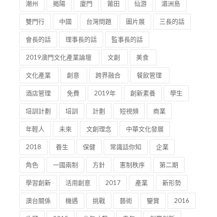
潮州
揭陽
廈門
莆田
仙游
湄洲島
雙門行
中國
台灣問題
圖片展
三長的話
會長的話
理事長的話
監事長的話
2019澳門文化產業論壇
文創
美食
文化產業
創意
跨界融合
餐飲管理
酒店管理
免費
2019年
創新素養
學生
培訓計劃
培訓
計劃
短視頻
商業
年輕人
未來
文創理念
中華文化發展
2018
養生
保健
常識話你知
企業
角色
一國兩制
方針
憲制秩序
第二期
學習創新
活用創意
2017
產業
新形勢
澳台關係
機遇
挑戰
藝術
鑒賞
2016