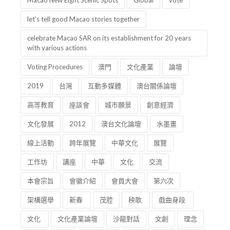
Macao New Eight Scenic Spots
Global
vote
let’s tell good Macao stories together
celebrate Macao SAR on its establishment for 20 years
with various actions
Voting Procedures
澳門
文化產業
論壇
2019
台灣
互動多媒體
澳台關係論壇
高等教育
座談會
城市願景
創意經濟
文化發展
2012
澳台文化論壇
水墨畫
線上活動
跨年展覽
中華文化
展覽
工作坊
講座
中華
文化
交流
本會宗旨
會徽介紹
會員大會
第六次
架構選舉
新春
茂腔
秧歌
戲曲身段
文化
文化產業論壇
沙龍對話
文創
理念