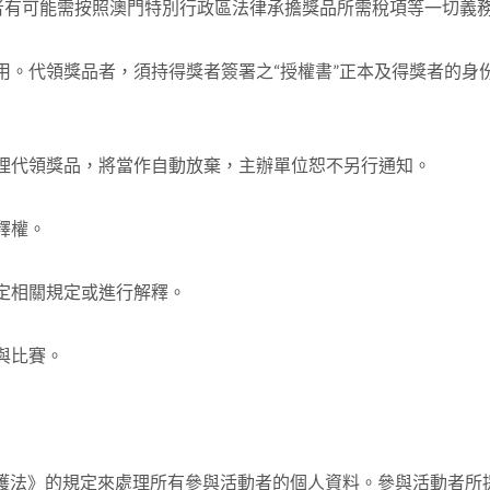
得獎者有可能需按照澳門特別行政區法律承擔獎品所需稅項等一切義
份之用。代領獎品者，須持得獎者簽署之“授權書”正本及得獎者的身
或辦理代領獎品，將當作自動放棄，主辦單位恕不另行通知。
解釋權。
制定相關規定或進行解釋。
參與比賽。
料保護法》的規定來處理所有參與活動者的個人資料。參與活動者所