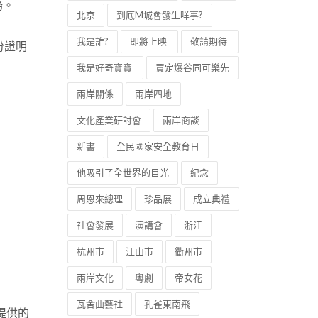
務。
北京
到底M城會發生咩事?
我是誰?
即將上映
敬請期待
份證明
我是好奇寶寶
買定爆谷同可樂先
兩岸關係
兩岸四地
文化產業研討會
兩岸商談
新書
全民國家安全教育日
他吸引了全世界的目光
紀念
周恩來總理
珍品展
成立典禮
社會發展
演講會
浙江
杭州市
江山市
衢州市
兩岸文化
粵劇
帝女花
瓦舍曲藝社
孔雀東南飛
提供的