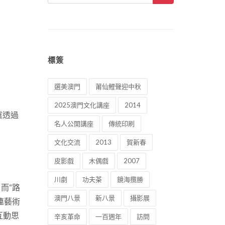
標簽
選美澳門
莆仙鯉聲迎中秋
2025澳門文化講座
2014
冀透過
名人公開講座
傳統印刷
文化交流
2013
賀新春
皮影戲
木偶戲
2007
川劇
功夫茶
鏡海攬勝
而“路
澳門八景
新八景
攝影展
連藝術
互動思
辛亥革命
一百週年
訪問