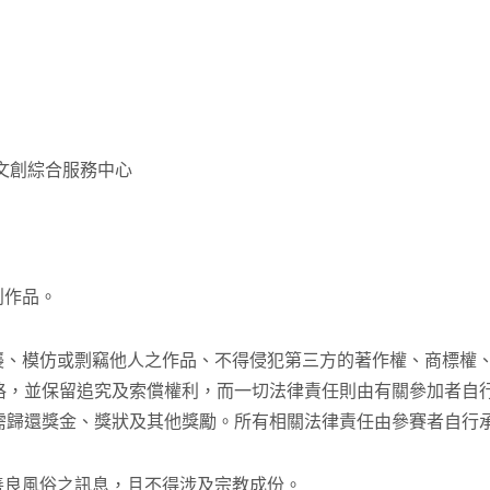
澳門文創綜合服務中心
創作品。
得抄襲、模仿或剽竊他人之作品、不得侵犯第三方的著作權、商標權
格，並保留追究及索償權利，而一切法律責任則由有關參加者自
需歸還獎金、獎狀及其他獎勵。所有相關法律責任由參賽者自行
違善良風俗之訊息，且不得涉及宗教成份。