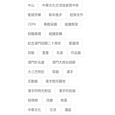
中山
中華文化交流協會賀中秋
聖誕快樂
新年進步
經貿合作
CEPA
專題演講
組織框架
就職典禮
組織架構
紀念澳門回歸二十周年
愛蓮頌
詩聯
書畫
名家
作品展
澳門好去處
澳門大炮台迴廊
大三巴附近
穿越
漢字
互動展
漢字開天闢地
漢字的時光對話
漢字的祝福
短視頻
改變
商業
中華文化
交流
講座