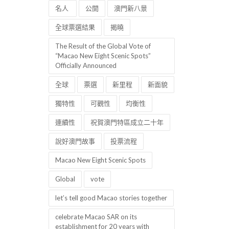
名人
公開
澳門新八景
全球票選結果
揭曉
The Result of the Global Vote of
“Macao New Eight Scenic Spots”
Officially Announced
全球
票選
新里程
新面貌
獨特性
可觀性
均衡性
連續性
祝賀澳門特區成立二十年
說好澳門故事
投票流程
Macao New Eight Scenic Spots
Global
vote
let’s tell good Macao stories together
celebrate Macao SAR on its
establishment for 20 years with