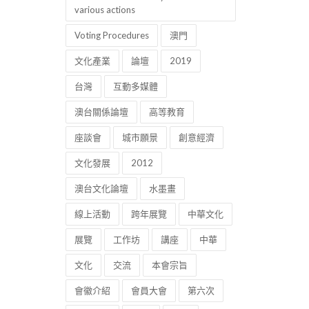
various actions
Voting Procedures
澳門
文化產業
論壇
2019
台灣
互動多媒體
澳台關係論壇
高等教育
座談會
城市願景
創意經濟
文化發展
2012
澳台文化論壇
水墨畫
線上活動
跨年展覽
中華文化
展覽
工作坊
講座
中華
文化
交流
本會宗旨
會徽介紹
會員大會
第六次