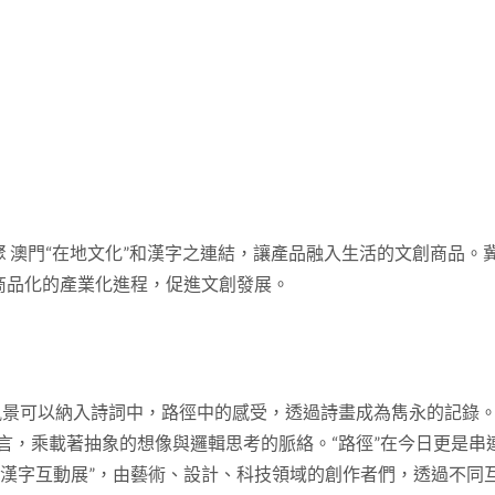
匯聚 澳門“在地文化”和漢字之連結，讓產品融入生活的文創商品。
商品化的產業化進程，促進文創發展。
風景可以納入詩詞中，路徑中的感受，透過詩畫成為雋永的記錄。
言，乘載著抽象的想像與邏輯思考的脈絡。“路徑”在今日更是串
的“漢字互動展”，由藝術、設計、科技領域的創作者們，透過不同