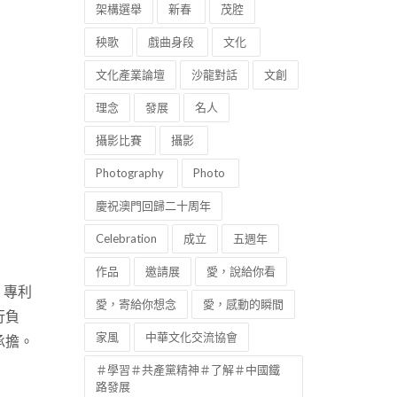
架構選舉
新春
茂腔
秧歌
戲曲身段
文化
文化產業論壇
沙龍對話
文創
理念
發展
名人
攝影比賽
攝影
Photography
Photo
慶祝澳門回歸二十周年
Celebration
成立
五週年
作品
邀請展
愛，說給你看
、專利
愛，寄給你想念
愛，感動的瞬間
行負
家風
中華文化交流協會
承擔。
＃學習＃共產黨精神＃了解＃中國鐵
路發展