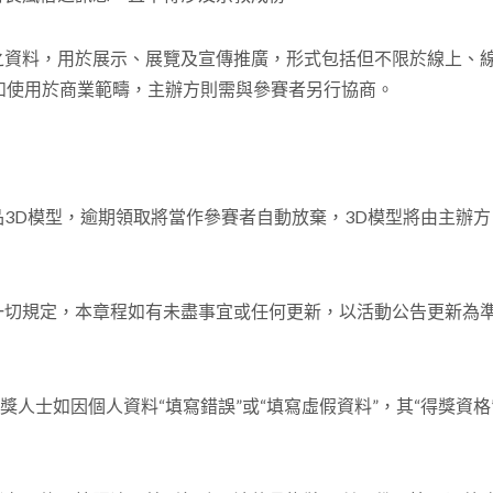
提交之資料，用於展示、展覽及宣傳推廣，形式包括但不限於線上、
如使用於商業範疇，主辦方則需與參賽者另行協商。
產品3D模型，逾期領取將當作參賽者自動放棄，3D模型將由主辦
程及一切規定，本章程如有未盡事宜或任何更新，以活動公告更新為
得獎人士如因個人資料“填寫錯誤”或“填寫虛假資料”，其“得獎資格