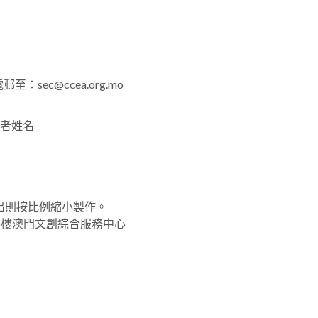
ec@ccea.org.mo
賽者姓名
如超出則按比例縮小製作。
6樓澳門文創綜合服務中心