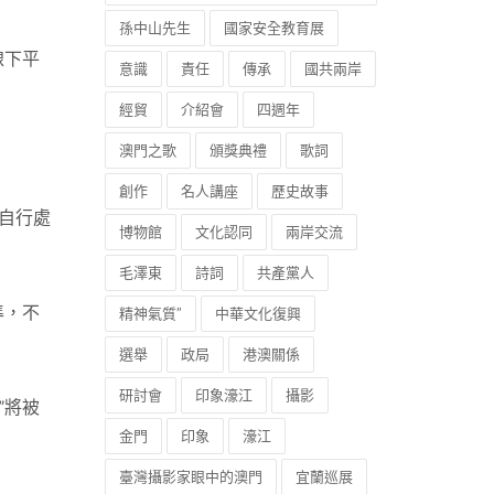
孫中山先生
國家安全教育展
線下平
意識
責任
傳承
國共兩岸
經貿
介紹會
四週年
澳門之歌
頒獎典禮
歌詞
創作
名人講座
歷史故事
方自行處
博物館
文化認同
兩岸交流
毛澤東
詩詞
共產黨人
準，不
精神氣質”
中華文化復興
選舉
政局
港澳關係
研討會
印象濠江
攝影
”將被
金門
印象
濠江
臺灣攝影家眼中的澳門
宜蘭巡展