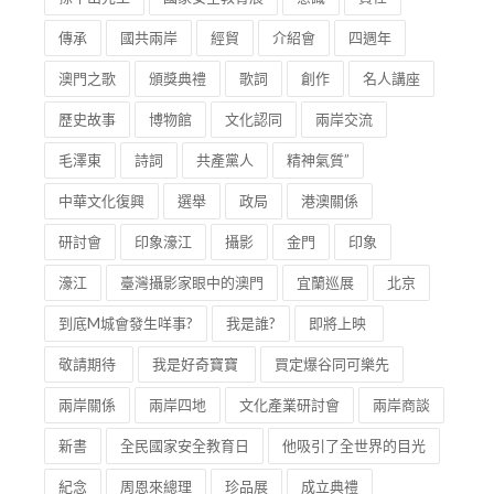
＃學習＃共產黨精神＃了解＃中國鐵路發展
孫中山先生
國家安全教育展
意識
責任
傳承
國共兩岸
經貿
介紹會
四週年
澳門之歌
頒獎典禮
歌詞
創作
名人講座
歷史故事
博物館
文化認同
兩岸交流
毛澤東
詩詞
共產黨人
精神氣質”
中華文化復興
選舉
政局
港澳關係
研討會
印象濠江
攝影
金門
印象
濠江
臺灣攝影家眼中的澳門
宜蘭巡展
北京
到底M城會發生咩事?
我是誰?
即將上映
敬請期待
我是好奇寶寶
買定爆谷同可樂先
兩岸關係
兩岸四地
文化產業研討會
兩岸商談