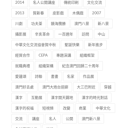
選美澳門
莆仙鯉聲迎中秋
2025澳門文化講座
2014
名人公開講座
傳統印刷
文化交流
2013
賀新春
皮影戲
木偶戲
2007
川劇
功夫茶
鏡海攬勝
澳門八景
新八景
攝影展
辛亥革命
一百週年
訪問
中山
中華文化交流協會賀中秋
聖誕快樂
新年進步
經貿合作
CEPA
專題演講
組織框架
就職典禮
組織架構
紀念澳門回歸二十周年
愛蓮頌
詩聯
書畫
名家
作品展
澳門好去處
澳門大炮台迴廊
大三巴附近
穿越
漢字
互動展
漢字開天闢地
漢字的時光對話
漢字的祝福
短視頻
改變
商業
中華文化