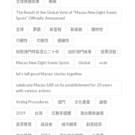
交流
講座
名人
公開
澳門新八景
全球票選結果
揭曉
The Result of the Global Vote of “Macao New Eight Scenic
Spots” Officially Announced
全球
票選
新里程
新面貌
獨特性
可觀性
均衡性
連續性
祝賀澳門特區成立二十年
說好澳門故事
投票流程
Macao New Eight Scenic Spots
Global
vote
let’s tell good Macao stories together
celebrate Macao SAR on its establishment for 20 years
with various actions
Voting Procedures
澳門
文化產業
論壇
2019
台灣
互動多媒體
澳台關係論壇