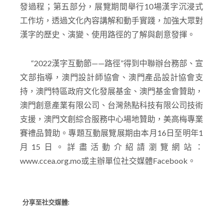
得奬者進行12場線上培訓講座，分享漢字文創產品
設計作品的3C共鳴原理、產品創作發想、意念、研
發過程；第五部分，展覽期間舉行10場漢字沉浸式
工作坊，透過文化內容講解和動手實踐，加強大眾對
漢字的歷史、演變、使用路徑的了解與創意發揮。
“2022漢字互動節——路徑”得到中聯辦台務部、宣
文部指導，澳門設計師協會、澳門產品設計協會支
持，澳門特區政府文化發展基金、澳門基金會贊助，
澳門創意產業有限公司、台灣熱點科技有限公司技術
支援，澳門文創綜合服務中心場地贊助，美高梅專業
賽禮品贊助。專題互動展覽展期由本月16日至明年1
月15日。詳盡活動介紹請瀏覽網站：
www.ccea.org.mo或主辦單位社交媒體Facebook。