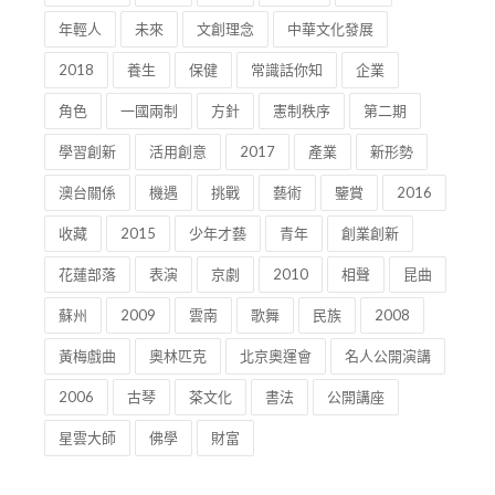
酒店管理
免費
2019年
創新素養
學生
培訓計劃
培訓
計劃
短視頻
商業
年輕人
未來
文創理念
中華文化發展
2018
養生
保健
常識話你知
企業
角色
一國兩制
方針
憲制秩序
第二期
學習創新
活用創意
2017
產業
新形勢
澳台關係
機遇
挑戰
藝術
鑒賞
2016
收藏
2015
少年才藝
青年
創業創新
花蓮部落
表演
京劇
2010
相聲
昆曲
蘇州
2009
雲南
歌舞
民族
2008
黃梅戲曲
奧林匹克
北京奧運會
名人公開演講
2006
古琴
茶文化
書法
公開講座