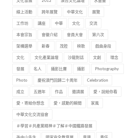
高等教育
座談會
城市願景
創意經濟
文化發展
2012
澳台文化論壇
水墨畫
線上活動
跨年展覽
中華文化
展覽
工作坊
講座
中華
文化
交流
本會宗旨
會徽介紹
會員大會
第六次
架構選舉
新春
茂腔
秧歌
戲曲身段
文化
文化產業論壇
沙龍對話
文創
理念
發展
名人
攝影比賽
攝影
Photography
Photo
慶祝澳門回歸二十周年
Celebration
成立
五週年
作品
邀請展
愛，說給你看
愛，寄給你想念
愛，感動的瞬間
家風
中華文化交流協會