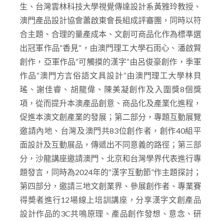
成。在活動第一部分“產品設計專業賽”，邀請商、
學、產專家可米生活品牌Co-founder CEO靳鑫先
生、台灣雲林科技大學視覺傳達設計系黃雅玲教授、
澳門產品設計協會蕭啟東會長組成評審團，同時以符
合主題、合理的量產成本、文創可商品化作為標準選
出冠軍作品“香見”，由澳門理工大學石雨心、潘啟賢
創作，亞軍作品“可觸摸的漢字”由呂俊豪創作，季軍
作品“澳門方言俗語文具設計”由澳門理工大學林貝
瑤、謝佳睿、胡龍偉、陳美凝創作及入圍獎8個獎
項，從而提升本澳產品創意、商品化及產業化進程，
促進本澳文創產業的發展；第二部分，專題互動展覽
邀請內地、台灣及澳門共83位創作者，創作40組平
面設計及互動展品，傳遞出不同意義的路徑；第三部
分，沙龍講座邀請澳門、北京和台灣學界代表進行專
題發言，同時為2024年的“漢字互動節”作主題探討；
第四部分，邀請三地文創業界、參展創作者、專業賽