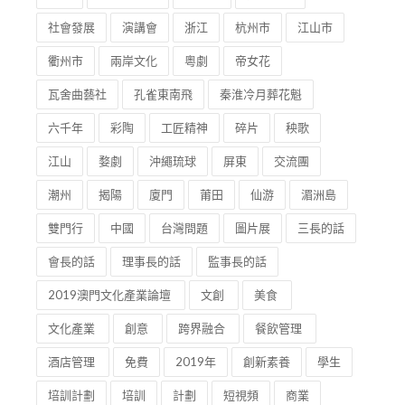
新書
全民國家安全教育日
他吸引了全世界的目光
紀念
周恩來總理
珍品展
成立典禮
社會發展
演講會
浙江
杭州市
江山市
衢州市
兩岸文化
粵劇
帝女花
瓦舍曲藝社
孔雀東南飛
秦淮冷月葬花魁
六千年
彩陶
工匠精神
碎片
秧歌
江山
婺劇
沖繩琉球
屏東
交流團
潮州
揭陽
廈門
莆田
仙游
湄洲島
雙門行
中國
台灣問題
圖片展
三長的話
會長的話
理事長的話
監事長的話
2019澳門文化產業論壇
文創
美食
文化產業
創意
跨界融合
餐飲管理