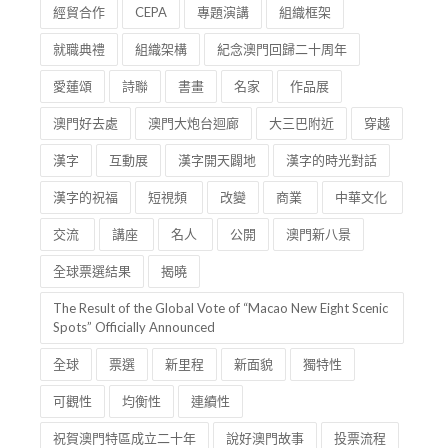
經貿合作
CEPA
專題演講
組織框架
就職典禮
組織架構
紀念澳門回歸二十周年
愛蓮頌
詩聯
書畫
名家
作品展
澳門好去處
澳門大炮台迴廊
大三巴附近
穿越
漢字
互動展
漢字開天闢地
漢字的時光對話
漢字的祝福
短視頻
改變
商業
中華文化
交流
講座
名人
公開
澳門新八景
全球票選結果
揭曉
The Result of the Global Vote of “Macao New Eight Scenic
Spots” Officially Announced
全球
票選
新里程
新面貌
獨特性
可觀性
均衡性
連續性
祝賀澳門特區成立二十年
說好澳門故事
投票流程