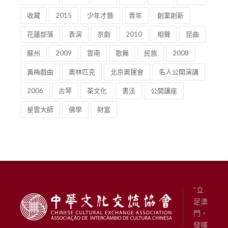
收藏
2015
少年才藝
青年
創業創新
花蓮部落
表演
京劇
2010
相聲
昆曲
蘇州
2009
雲南
歌舞
民族
2008
黃梅戲曲
奧林匹克
北京奧運會
名人公開演講
2006
古琴
茶文化
書法
公開講座
星雲大師
佛學
財富
“立
足澳
門，
發揮