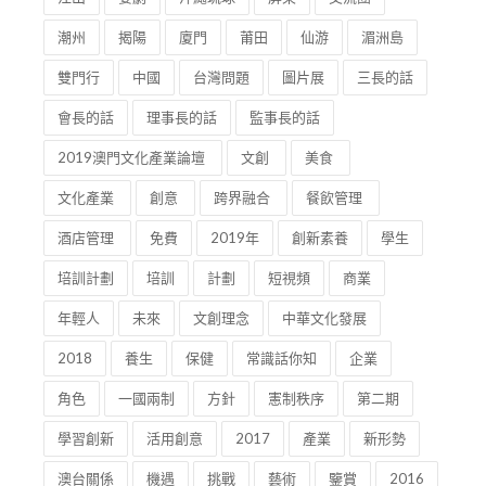
潮州
揭陽
廈門
莆田
仙游
湄洲島
雙門行
中國
台灣問題
圖片展
三長的話
會長的話
理事長的話
監事長的話
2019澳門文化產業論壇
文創
美食
文化產業
創意
跨界融合
餐飲管理
酒店管理
免費
2019年
創新素養
學生
培訓計劃
培訓
計劃
短視頻
商業
年輕人
未來
文創理念
中華文化發展
2018
養生
保健
常識話你知
企業
角色
一國兩制
方針
憲制秩序
第二期
學習創新
活用創意
2017
產業
新形勢
澳台關係
機遇
挑戰
藝術
鑒賞
2016