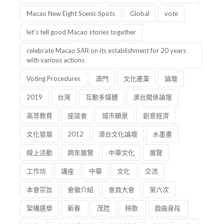
Macao New Eight Scenic Spots
Global
vote
let’s tell good Macao stories together
celebrate Macao SAR on its establishment for 20 years
with various actions
Voting Procedures
澳門
文化產業
論壇
2019
台灣
互動多媒體
澳台關係論壇
高等教育
座談會
城市願景
創意經濟
文化發展
2012
澳台文化論壇
水墨畫
線上活動
跨年展覽
中華文化
展覽
工作坊
講座
中華
文化
交流
本會宗旨
會徽介紹
會員大會
第六次
架構選舉
新春
茂腔
秧歌
戲曲身段