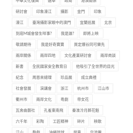
中華文化復興
選舉
政局
港澳關係
研討會
印象濠江
攝影
金門
印象
濠江
臺灣攝影家眼中的澳門
宜蘭巡展
北京
到底M城會發生咩事?
我是誰?
即將上映
敬請期待
我是好奇寶寶
買定爆谷同可樂先
兩岸關係
兩岸四地
文化產業研討會
兩岸商談
新書
全民國家安全教育日
他吸引了全世界的目光
紀念
周恩來總理
珍品展
成立典禮
社會發展
演講會
浙江
杭州市
江山市
衢州市
兩岸文化
粵劇
帝女花
瓦舍曲藝社
孔雀東南飛
秦淮冷月葬花魁
六千年
彩陶
工匠精神
碎片
秧歌
江山
婺劇
沖繩琉球
屏東
交流團