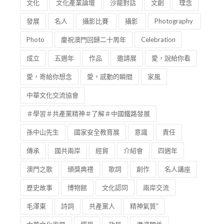
文化
文化產業論壇
沙龍對話
文創
理念
發展
名人
攝影比賽
攝影
Photography
Photo
慶祝澳門回歸二十周年
Celebration
成立
五週年
作品
邀請展
愛，說給你看
愛，寄給你想念
愛，感動的瞬間
家風
中華文化交流協會
＃學習＃共產黨精神＃了解＃中國鐵路發展
孫中山先生
國家安全教育展
意識
責任
傳承
國共兩岸
經貿
介紹會
四週年
澳門之歌
頒獎典禮
歌詞
創作
名人講座
歷史故事
博物館
文化認同
兩岸交流
毛澤東
詩詞
共產黨人
精神氣質”