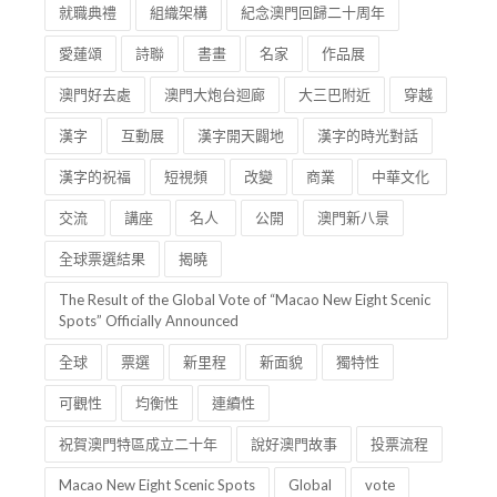
就職典禮
組織架構
紀念澳門回歸二十周年
愛蓮頌
詩聯
書畫
名家
作品展
澳門好去處
澳門大炮台迴廊
大三巴附近
穿越
漢字
互動展
漢字開天闢地
漢字的時光對話
漢字的祝福
短視頻
改變
商業
中華文化
交流
講座
名人
公開
澳門新八景
全球票選結果
揭曉
The Result of the Global Vote of “Macao New Eight Scenic
Spots” Officially Announced
全球
票選
新里程
新面貌
獨特性
可觀性
均衡性
連續性
祝賀澳門特區成立二十年
說好澳門故事
投票流程
Macao New Eight Scenic Spots
Global
vote