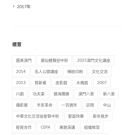
2017年
標簽
選美澳門
莆仙鯉聲迎中秋
2025澳門文化講座
2014
名人公開講座
傳統印刷
文化交流
2013
賀新春
皮影戲
木偶戲
2007
川劇
功夫茶
鏡海攬勝
澳門八景
新八景
攝影展
辛亥革命
一百週年
訪問
中山
中華文化交流協會賀中秋
聖誕快樂
新年進步
經貿合作
CEPA
專題演講
組織框架