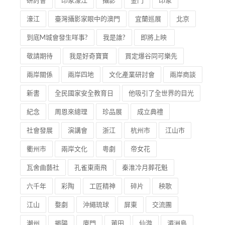
研討會
印象濠江
攝影
金門
印象
濠江
臺灣攝影家眼中的澳門
宜蘭巡展
北京
到底M城會發生咩事?
我是誰?
即將上映
敬請期待
我是好奇寶寶
買定爆谷同可樂先
兩岸關係
兩岸四地
文化產業研討會
兩岸商談
新書
全民國家安全教育日
他吸引了全世界的目光
紀念
周恩來總理
珍品展
成立典禮
社會發展
演講會
浙江
杭州市
江山市
衢州市
兩岸文化
粵劇
帝女花
瓦舍曲藝社
孔雀東南飛
秦淮冷月葬花魁
六千年
彩陶
工匠精神
碎片
秧歌
江山
婺劇
沖繩琉球
屏東
交流團
潮州
揭陽
廈門
莆田
仙游
湄洲島