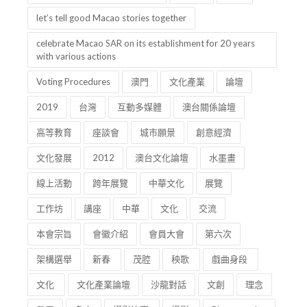
let’s tell good Macao stories together
celebrate Macao SAR on its establishment for 20 years
with various actions
Voting Procedures
澳門
文化產業
論壇
2019
台灣
互動多媒體
澳台關係論壇
高等教育
座談會
城市願景
創意經濟
文化發展
2012
澳台文化論壇
水墨畫
線上活動
跨年展覽
中華文化
展覽
工作坊
講座
中華
文化
交流
本會宗旨
會徽介紹
會員大會
第六次
架構選舉
新春
茂腔
秧歌
戲曲身段
文化
文化產業論壇
沙龍對話
文創
理念