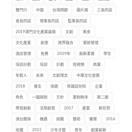
雙門行
中國
台灣問題
圖片展
三長的話
會長的話
理事長的話
監事長的話
2019澳門文化產業論壇
文創
美食
文化產業
創意
跨界融合
餐飲管理
酒店管理
免費
2019年
創新素養
學生
培訓計劃
培訓
計劃
短視頻
商業
年輕人
未來
文創理念
中華文化發展
2018
養生
保健
常識話你知
企業
角色
一國兩制
方針
憲制秩序
第二期
學習創新
活用創意
2017
產業
新形勢
澳台關係
機遇
挑戰
藝術
鑒賞
2016
收藏
2015
少年才藝
青年
創業創新