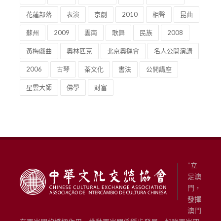
花蓮部落
表演
京劇
2010
相聲
昆曲
蘇州
2009
雲南
歌舞
民族
2008
黃梅戲曲
奧林匹克
北京奧運會
名人公開演講
2006
古琴
茶文化
書法
公開講座
星雲大師
佛學
財富
“立
足澳
門，
發揮
澳門