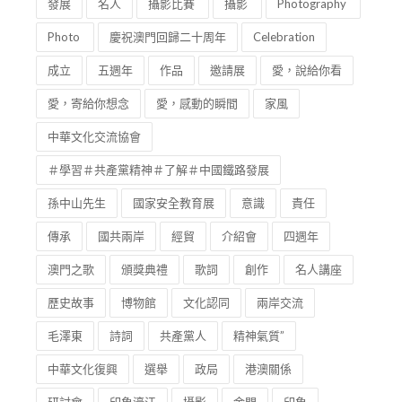
發展
名人
攝影比賽
攝影
Photography
Photo
慶祝澳門回歸二十周年
Celebration
成立
五週年
作品
邀請展
愛，說給你看
愛，寄給你想念
愛，感動的瞬間
家風
中華文化交流協會
＃學習＃共產黨精神＃了解＃中國鐵路發展
孫中山先生
國家安全教育展
意識
責任
傳承
國共兩岸
經貿
介紹會
四週年
澳門之歌
頒獎典禮
歌詞
創作
名人講座
歷史故事
博物館
文化認同
兩岸交流
毛澤東
詩詞
共產黨人
精神氣質”
中華文化復興
選舉
政局
港澳關係