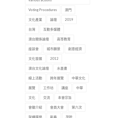
various actions
Voting Procedures
澳門
文化產業
論壇
2019
台灣
互動多媒體
澳台關係論壇
高等教育
座談會
城市願景
創意經濟
文化發展
2012
澳台文化論壇
水墨畫
線上活動
跨年展覽
中華文化
展覽
工作坊
講座
中華
文化
交流
本會宗旨
會徽介紹
會員大會
第六次
架構選舉
新春
茂腔