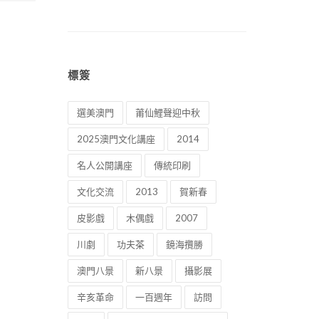
標簽
選美澳門
莆仙鯉聲迎中秋
2025澳門文化講座
2014
名人公開講座
傳統印刷
文化交流
2013
賀新春
皮影戲
木偶戲
2007
川劇
功夫茶
鏡海攬勝
澳門八景
新八景
攝影展
辛亥革命
一百週年
訪問