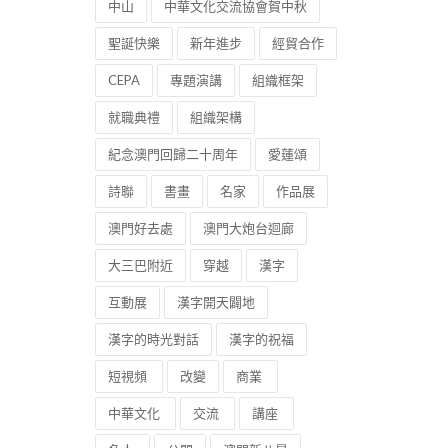
中山
中華文化交流協會賀中秋
聖誕快樂
新年進步
經貿合作
CEPA
專題演講
組織框架
就職典禮
組織架構
紀念澳門回歸二十周年
愛蓮頌
詩聯
書畫
名家
作品展
澳門好去處
澳門大炮台迴廊
大三巴附近
穿越
漢字
互動展
漢字開天闢地
漢字的時光對話
漢字的祝福
短視頻
改變
商業
中華文化
交流
講座