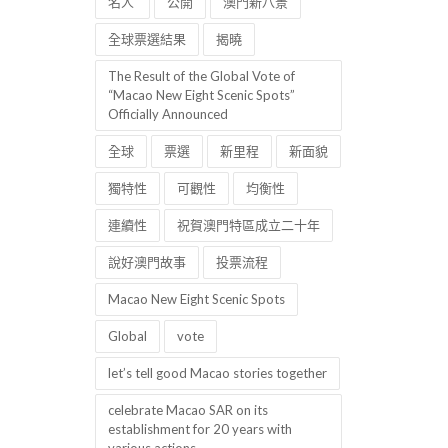
名人
公開
澳門新八景
全球票選結果
揭曉
The Result of the Global Vote of
“Macao New Eight Scenic Spots”
Officially Announced
全球
票選
新里程
新面貌
獨特性
可觀性
均衡性
連續性
祝賀澳門特區成立二十年
說好澳門故事
投票流程
Macao New Eight Scenic Spots
Global
vote
let’s tell good Macao stories together
celebrate Macao SAR on its
establishment for 20 years with