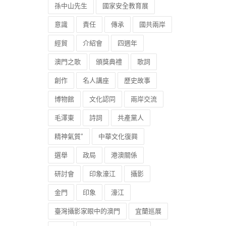
孫中山先生
國家安全教育展
意識
責任
傳承
國共兩岸
經貿
介紹會
四週年
澳門之歌
頒獎典禮
歌詞
創作
名人講座
歷史故事
博物館
文化認同
兩岸交流
毛澤東
詩詞
共產黨人
精神氣質”
中華文化復興
選舉
政局
港澳關係
研討會
印象濠江
攝影
金門
印象
濠江
臺灣攝影家眼中的澳門
宜蘭巡展