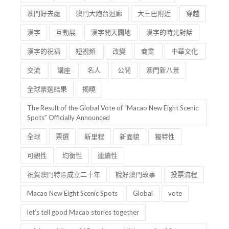
澳門好去處
澳門大炮台迴廊
大三巴附近
穿越
漢字
互動展
漢字開天闢地
漢字的時光對話
漢字的祝福
短視頻
改變
商業
中華文化
交流
講座
名人
公開
澳門新八景
全球票選結果
揭曉
The Result of the Global Vote of “Macao New Eight Scenic
Spots” Officially Announced
全球
票選
新里程
新面貌
獨特性
可觀性
均衡性
連續性
祝賀澳門特區成立二十年
說好澳門故事
投票流程
Macao New Eight Scenic Spots
Global
vote
let’s tell good Macao stories together