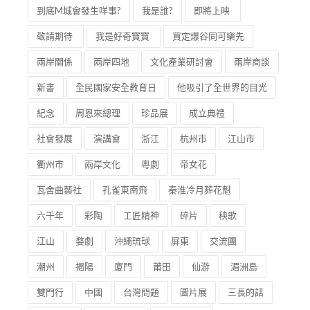
到底M城會發生咩事?
我是誰?
即將上映
敬請期待
我是好奇寶寶
買定爆谷同可樂先
兩岸關係
兩岸四地
文化產業研討會
兩岸商談
新書
全民國家安全教育日
他吸引了全世界的目光
紀念
周恩來總理
珍品展
成立典禮
社會發展
演講會
浙江
杭州市
江山市
衢州市
兩岸文化
粵劇
帝女花
瓦舍曲藝社
孔雀東南飛
秦淮冷月葬花魁
六千年
彩陶
工匠精神
碎片
秧歌
江山
婺劇
沖繩琉球
屏東
交流團
潮州
揭陽
廈門
莆田
仙游
湄洲島
雙門行
中國
台灣問題
圖片展
三長的話