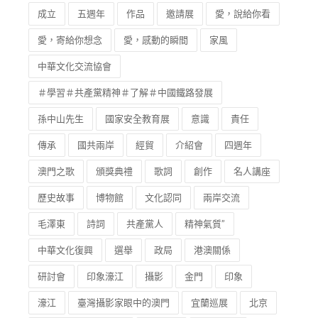
成立
五週年
作品
邀請展
愛，說給你看
愛，寄給你想念
愛，感動的瞬間
家風
中華文化交流協會
＃學習＃共產黨精神＃了解＃中國鐵路發展
孫中山先生
國家安全教育展
意識
責任
傳承
國共兩岸
經貿
介紹會
四週年
澳門之歌
頒獎典禮
歌詞
創作
名人講座
歷史故事
博物館
文化認同
兩岸交流
毛澤東
詩詞
共產黨人
精神氣質”
中華文化復興
選舉
政局
港澳關係
研討會
印象濠江
攝影
金門
印象
濠江
臺灣攝影家眼中的澳門
宜蘭巡展
北京