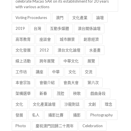
celebrate Macao SAR on its establishment for 20 years
with various actions
Voting Procedures
澳門
文化產業
論壇
2019
台灣
互動多媒體
澳台關係論壇
高等教育
座談會
城市願景
創意經濟
文化發展
2012
澳台文化論壇
水墨畫
線上活動
跨年展覽
中華文化
展覽
工作坊
講座
中華
文化
交流
本會宗旨
會徽介紹
會員大會
第六次
架構選舉
新春
茂腔
秧歌
戲曲身段
文化
文化產業論壇
沙龍對話
文創
理念
發展
名人
攝影比賽
攝影
Photography
Photo
慶祝澳門回歸二十周年
Celebration