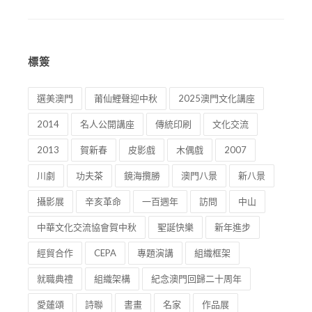
標簽
選美澳門
莆仙鯉聲迎中秋
2025澳門文化講座
2014
名人公開講座
傳統印刷
文化交流
2013
賀新春
皮影戲
木偶戲
2007
川劇
功夫茶
鏡海攬勝
澳門八景
新八景
攝影展
辛亥革命
一百週年
訪問
中山
中華文化交流協會賀中秋
聖誕快樂
新年進步
經貿合作
CEPA
專題演講
組織框架
就職典禮
組織架構
紀念澳門回歸二十周年
愛蓮頌
詩聯
書畫
名家
作品展