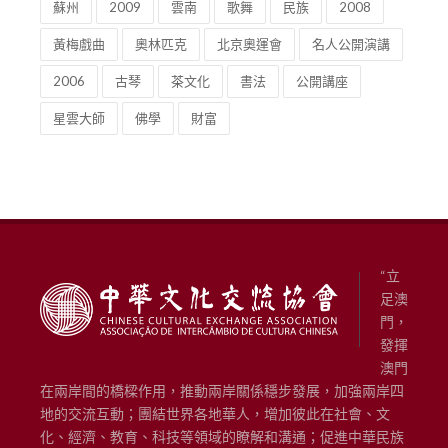
蘇州
2009
雲南
歌舞
民族
2008
黃梅戲曲
奧林匹克
北京奧運會
名人公開演講
2006
古琴
茶文化
書法
公開講座
星雲大師
佛學
財富
“立
足澳
門，
發揮
澳門
在兩岸間的橋樑作用，推動兩岸關係穩步發展，加強兩岸四
地的交流互動；團結世界各地華人，增加彼此在社會、文
化、經濟、教育、科技等領域的瞭解和溝通；促進中華民族