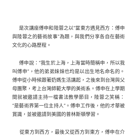
是次講座傅申和陸蓉之以“當東方遇見西方：傅申
與陸蓉之的藝術故事”為題，與我們分享各自在藝術
文化的心路歷程。
傅申說：“我生於上海，上海當時簡稱申，所以我
叫傅申”，他的弟弟妹妹也均是以出生地名命名的。
傅申從小時候跟著奶媽生活講起，之後來到台灣與父
母團聚，考上台灣師範大學的美術系。傅申在上學期
間就被邀請主持一檔書法教學節目，陸蓉之笑稱：
“是藝術界第一位主持人”。傅申工作後，他的才華被
賞識，並被邀請到美國的普林斯頓學習。
從東方到西方，最後又從西方到東方，傅申在介