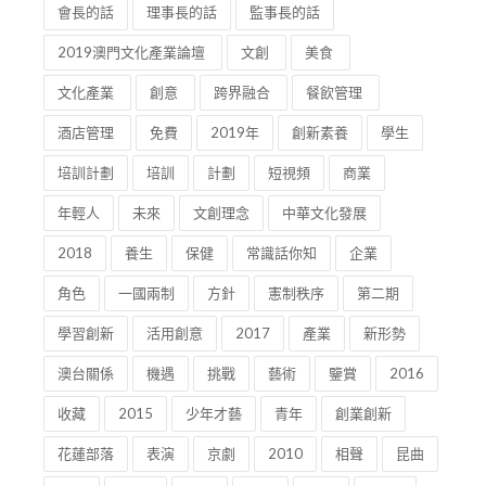
會長的話
理事長的話
監事長的話
2019澳門文化產業論壇
文創
美食
文化產業
創意
跨界融合
餐飲管理
酒店管理
免費
2019年
創新素養
學生
培訓計劃
培訓
計劃
短視頻
商業
年輕人
未來
文創理念
中華文化發展
2018
養生
保健
常識話你知
企業
角色
一國兩制
方針
憲制秩序
第二期
學習創新
活用創意
2017
產業
新形勢
澳台關係
機遇
挑戰
藝術
鑒賞
2016
收藏
2015
少年才藝
青年
創業創新
花蓮部落
表演
京劇
2010
相聲
昆曲