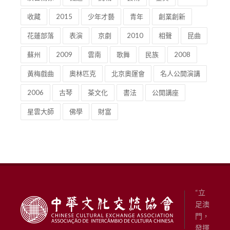
收藏
2015
少年才藝
青年
創業創新
花蓮部落
表演
京劇
2010
相聲
昆曲
蘇州
2009
雲南
歌舞
民族
2008
黃梅戲曲
奧林匹克
北京奧運會
名人公開演講
2006
古琴
茶文化
書法
公開講座
星雲大師
佛學
財富
“立
足澳
門，
發揮