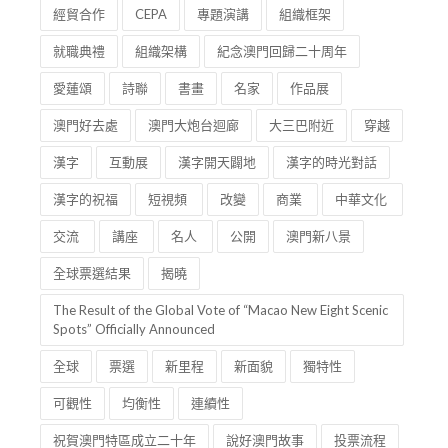
經貿合作
CEPA
專題演講
組織框架
就職典禮
組織架構
紀念澳門回歸二十周年
愛蓮頌
詩聯
書畫
名家
作品展
澳門好去處
澳門大炮台迴廊
大三巴附近
穿越
漢字
互動展
漢字開天闢地
漢字的時光對話
漢字的祝福
短視頻
改變
商業
中華文化
交流
講座
名人
公開
澳門新八景
全球票選結果
揭曉
The Result of the Global Vote of “Macao New Eight Scenic
Spots” Officially Announced
全球
票選
新里程
新面貌
獨特性
可觀性
均衡性
連續性
祝賀澳門特區成立二十年
說好澳門故事
投票流程