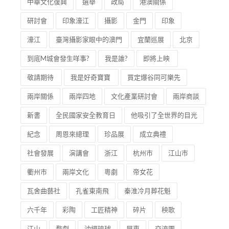
中華文化復興
選舉
政局
港澳關係
研討會
印象濠江
攝影
金門
印象
濠江
臺灣攝影家眼中的澳門
宜蘭巡展
北京
到底M城會發生咩事?
我是誰?
即將上映
敬請期待
我是好奇寶寶
買定爆谷同可樂先
兩岸關係
兩岸四地
文化產業研討會
兩岸商談
新書
全民國家安全教育日
他吸引了全世界的目光
紀念
周恩來總理
珍品展
成立典禮
社會發展
演講會
浙江
杭州市
江山市
衢州市
兩岸文化
粵劇
帝女花
瓦舍曲藝社
孔雀東南飛
秦淮冷月葬花魁
六千年
彩陶
工匠精神
碎片
秧歌
江山
婺劇
沖繩琉球
屏東
交流團