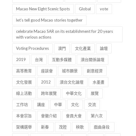
Macao New Eight Scenic Spots
Global
vote
let’s tell good Macao stories together
celebrate Macao SAR on its establishment for 20 years
with various actions
Voting Procedures
澳門
文化產業
論壇
2019
台灣
互動多媒體
澳台關係論壇
高等教育
座談會
城市願景
創意經濟
文化發展
2012
澳台文化論壇
水墨畫
線上活動
跨年展覽
中華文化
展覽
工作坊
講座
中華
文化
交流
本會宗旨
會徽介紹
會員大會
第六次
架構選舉
新春
茂腔
秧歌
戲曲身段