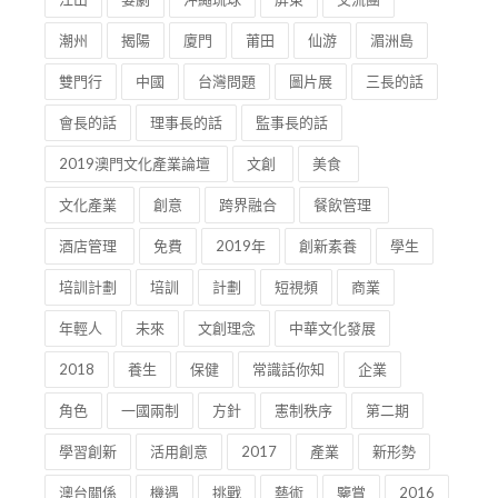
潮州
揭陽
廈門
莆田
仙游
湄洲島
雙門行
中國
台灣問題
圖片展
三長的話
會長的話
理事長的話
監事長的話
2019澳門文化產業論壇
文創
美食
文化產業
創意
跨界融合
餐飲管理
酒店管理
免費
2019年
創新素養
學生
培訓計劃
培訓
計劃
短視頻
商業
年輕人
未來
文創理念
中華文化發展
2018
養生
保健
常識話你知
企業
角色
一國兩制
方針
憲制秩序
第二期
學習創新
活用創意
2017
產業
新形勢
澳台關係
機遇
挑戰
藝術
鑒賞
2016