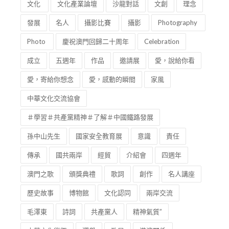
文化
文化產業論壇
沙龍對話
文創
理念
發展
名人
攝影比賽
攝影
Photography
Photo
慶祝澳門回歸二十周年
Celebration
成立
五週年
作品
邀請展
愛，說給你看
愛，寄給你想念
愛，感動的瞬間
家風
中華文化交流協會
＃學習＃共產黨精神＃了解＃中國鐵路發展
孫中山先生
國家安全教育展
意識
責任
傳承
國共兩岸
經貿
介紹會
四週年
澳門之歌
頒獎典禮
歌詞
創作
名人講座
歷史故事
博物館
文化認同
兩岸交流
毛澤東
詩詞
共產黨人
精神氣質”