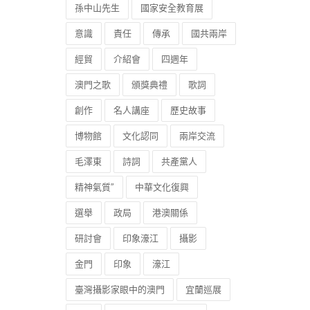
孫中山先生
國家安全教育展
意識
責任
傳承
國共兩岸
經貿
介紹會
四週年
澳門之歌
頒獎典禮
歌詞
創作
名人講座
歷史故事
博物館
文化認同
兩岸交流
毛澤東
詩詞
共產黨人
精神氣質”
中華文化復興
選舉
政局
港澳關係
研討會
印象濠江
攝影
金門
印象
濠江
臺灣攝影家眼中的澳門
宜蘭巡展