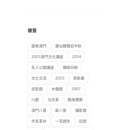
標簽
選美澳門
莆仙鯉聲迎中秋
2025澳門文化講座
2014
名人公開講座
傳統印刷
文化交流
2013
賀新春
皮影戲
木偶戲
2007
川劇
功夫茶
鏡海攬勝
澳門八景
新八景
攝影展
辛亥革命
一百週年
訪問