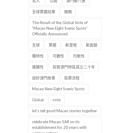
名人
公開
澳門新八景
全球票選結果
揭曉
The Result of the Global Vote of
“Macao New Eight Scenic Spots”
Officially Announced
全球
票選
新里程
新面貌
獨特性
可觀性
均衡性
連續性
祝賀澳門特區成立二十年
說好澳門故事
投票流程
Macao New Eight Scenic Spots
Global
vote
let’s tell good Macao stories together
celebrate Macao SAR on its
establishment for 20 years with