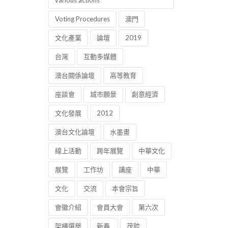
various actions
Voting Procedures
澳門
文化產業
論壇
2019
台灣
互動多媒體
澳台關係論壇
高等教育
座談會
城市願景
創意經濟
文化發展
2012
澳台文化論壇
水墨畫
線上活動
跨年展覽
中華文化
展覽
工作坊
講座
中華
文化
交流
本會宗旨
會徽介紹
會員大會
第六次
架構選舉
新春
茂腔