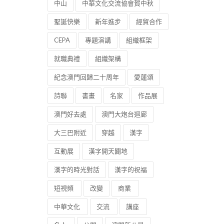
中山
中華文化交流協會賀中秋
聖誕快樂
新年進步
經貿合作
CEPA
專題演講
組織框架
就職典禮
組織架構
紀念澳門回歸二十周年
愛蓮頌
詩聯
書畫
名家
作品展
澳門好去處
澳門大炮台迴廊
大三巴附近
穿越
漢字
互動展
漢字開天闢地
漢字的時光對話
漢字的祝福
短視頻
改變
商業
中華文化
交流
講座