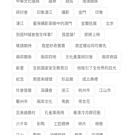
中華文化復興
選舉
政局
港澳關係
研討會
印象濠江
攝影
金門
印象
濠江
臺灣攝影家眼中的澳門
宜蘭巡展
北京
到底M城會發生咩事?
我是誰?
即將上映
敬請期待
我是好奇寶寶
買定爆谷同可樂先
兩岸關係
兩岸四地
文化產業研討會
兩岸商談
新書
全民國家安全教育日
他吸引了全世界的目光
紀念
周恩來總理
珍品展
成立典禮
社會發展
演講會
浙江
杭州市
江山市
衢州市
兩岸文化
粵劇
帝女花
瓦舍曲藝社
孔雀東南飛
秦淮冷月葬花魁
六千年
彩陶
工匠精神
碎片
秧歌
江山
婺劇
沖繩琉球
屏東
交流團