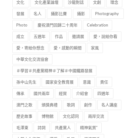
文化
文化產業論壇
沙龍對話
文創
理念
發展
名人
攝影比賽
攝影
Photography
Photo
慶祝澳門回歸二十周年
Celebration
成立
五週年
作品
邀請展
愛，說給你看
愛，寄給你想念
愛，感動的瞬間
家風
中華文化交流協會
＃學習＃共產黨精神＃了解＃中國鐵路發展
孫中山先生
國家安全教育展
意識
責任
傳承
國共兩岸
經貿
介紹會
四週年
澳門之歌
頒獎典禮
歌詞
創作
名人講座
歷史故事
博物館
文化認同
兩岸交流
毛澤東
詩詞
共產黨人
精神氣質”