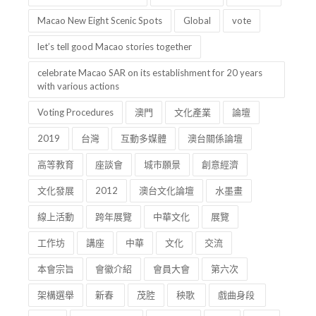
Macao New Eight Scenic Spots
Global
vote
let’s tell good Macao stories together
celebrate Macao SAR on its establishment for 20 years
with various actions
Voting Procedures
澳門
文化產業
論壇
2019
台灣
互動多媒體
澳台關係論壇
高等教育
座談會
城市願景
創意經濟
文化發展
2012
澳台文化論壇
水墨畫
線上活動
跨年展覽
中華文化
展覽
工作坊
講座
中華
文化
交流
本會宗旨
會徽介紹
會員大會
第六次
架構選舉
新春
茂腔
秧歌
戲曲身段