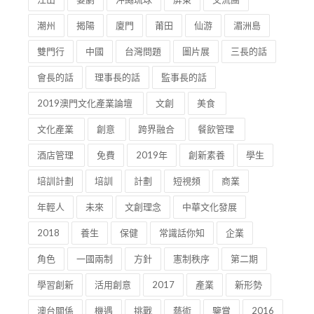
潮州
揭陽
廈門
莆田
仙游
湄洲島
雙門行
中國
台灣問題
圖片展
三長的話
會長的話
理事長的話
監事長的話
2019澳門文化產業論壇
文創
美食
文化產業
創意
跨界融合
餐飲管理
酒店管理
免費
2019年
創新素養
學生
培訓計劃
培訓
計劃
短視頻
商業
年輕人
未來
文創理念
中華文化發展
2018
養生
保健
常識話你知
企業
角色
一國兩制
方針
憲制秩序
第二期
學習創新
活用創意
2017
產業
新形勢
澳台關係
機遇
挑戰
藝術
鑒賞
2016