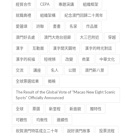
經貿合作
CEPA
專題演講
組織框架
就職典禮
組織架構
紀念澳門回歸二十周年
愛蓮頌
詩聯
書畫
名家
作品展
澳門好去處
澳門大炮台迴廊
大三巴附近
穿越
漢字
互動展
漢字開天闢地
漢字的時光對話
漢字的祝福
短視頻
改變
商業
中華文化
交流
講座
名人
公開
澳門新八景
全球票選結果
揭曉
The Result of the Global Vote of “Macao New Eight Scenic
Spots” Officially Announced
全球
票選
新里程
新面貌
獨特性
可觀性
均衡性
連續性
祝賀澳門特區成立二十年
說好澳門故事
投票流程