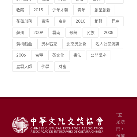
收藏
2015
少年才藝
青年
創業創新
花蓮部落
表演
京劇
2010
相聲
昆曲
蘇州
2009
雲南
歌舞
民族
2008
黃梅戲曲
奧林匹克
北京奧運會
名人公開演講
2006
古琴
茶文化
書法
公開講座
星雲大師
佛學
財富
“立
足澳
門，
發揮