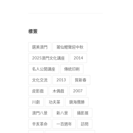
標簽
選美澳門
莆仙鯉聲迎中秋
2025澳門文化講座
2014
名人公開講座
傳統印刷
文化交流
2013
賀新春
皮影戲
木偶戲
2007
川劇
功夫茶
鏡海攬勝
澳門八景
新八景
攝影展
辛亥革命
一百週年
訪問