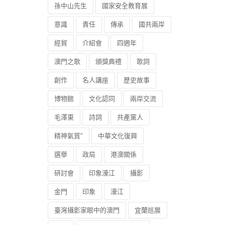
孫中山先生
國家安全教育展
意識
責任
傳承
國共兩岸
經貿
介紹會
四週年
澳門之歌
頒獎典禮
歌詞
創作
名人講座
歷史故事
博物館
文化認同
兩岸交流
毛澤東
詩詞
共產黨人
精神氣質”
中華文化復興
選舉
政局
港澳關係
研討會
印象濠江
攝影
金門
印象
濠江
臺灣攝影家眼中的澳門
宜蘭巡展