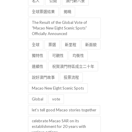
名人
公開
澳門新八景
全球票選結果
揭曉
The Result of the Global Vote of
“Macao New Eight Scenic Spots”
Officially Announced
全球
票選
新里程
新面貌
獨特性
可觀性
均衡性
連續性
祝賀澳門特區成立二十年
說好澳門故事
投票流程
Macao New Eight Scenic Spots
Global
vote
let’s tell good Macao stories together
celebrate Macao SAR on its
establishment for 20 years with