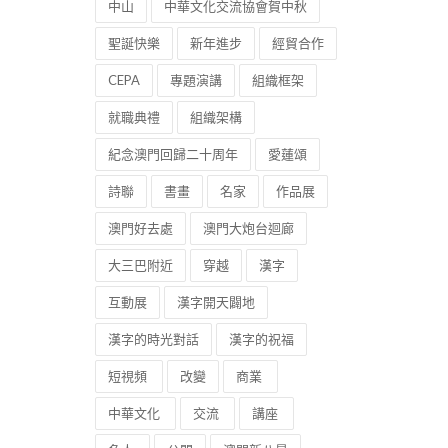
中山
中華文化交流協會賀中秋
聖誕快樂
新年進步
經貿合作
CEPA
專題演講
組織框架
就職典禮
組織架構
紀念澳門回歸二十周年
愛蓮頌
詩聯
書畫
名家
作品展
澳門好去處
澳門大炮台迴廊
大三巴附近
穿越
漢字
互動展
漢字開天闢地
漢字的時光對話
漢字的祝福
短視頻
改變
商業
中華文化
交流
講座