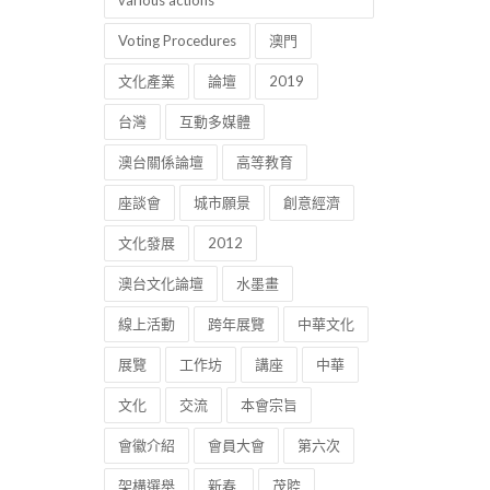
various actions
Voting Procedures
澳門
文化產業
論壇
2019
台灣
互動多媒體
澳台關係論壇
高等教育
座談會
城市願景
創意經濟
文化發展
2012
澳台文化論壇
水墨畫
線上活動
跨年展覽
中華文化
展覽
工作坊
講座
中華
文化
交流
本會宗旨
會徽介紹
會員大會
第六次
架構選舉
新春
茂腔