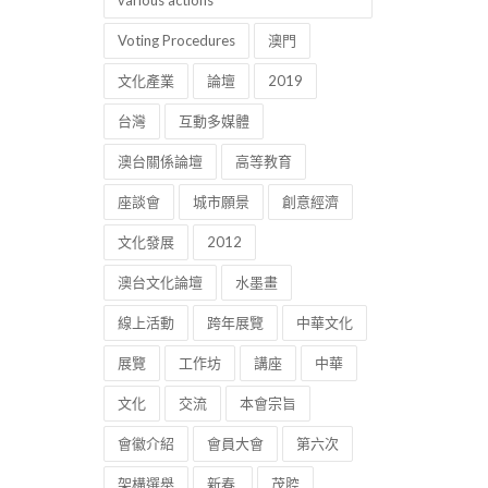
various actions
Voting Procedures
澳門
文化產業
論壇
2019
台灣
互動多媒體
澳台關係論壇
高等教育
座談會
城市願景
創意經濟
文化發展
2012
澳台文化論壇
水墨畫
線上活動
跨年展覽
中華文化
展覽
工作坊
講座
中華
文化
交流
本會宗旨
會徽介紹
會員大會
第六次
架構選舉
新春
茂腔