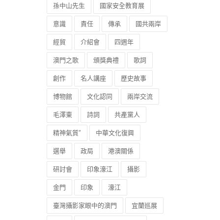
孫中山先生
國家安全教育展
意識
責任
傳承
國共兩岸
經貿
介紹會
四週年
澳門之歌
頒獎典禮
歌詞
創作
名人講座
歷史故事
博物館
文化認同
兩岸交流
毛澤東
詩詞
共產黨人
精神氣質”
中華文化復興
選舉
政局
港澳關係
研討會
印象濠江
攝影
金門
印象
濠江
臺灣攝影家眼中的澳門
宜蘭巡展