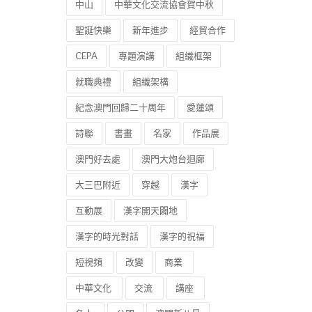
中山
中華文化交流協會賀中秋
聖誕快樂
新年進步
經貿合作
CEPA
專題演講
組織框架
就職典禮
組織架構
紀念澳門回歸二十周年
愛蓮頌
詩聯
書畫
名家
作品展
澳門好去處
澳門大炮台迴廊
大三巴附近
穿越
漢字
互動展
漢字開天闢地
漢字的時光對話
漢字的祝福
短視頻
改變
商業
中華文化
交流
講座