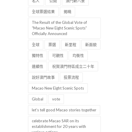
名人
公開
澳門新八景
全球票選結果
揭曉
The Result of the Global Vote of
“Macao New Eight Scenic Spots”
Officially Announced
全球
票選
新里程
新面貌
獨特性
可觀性
均衡性
連續性
祝賀澳門特區成立二十年
說好澳門故事
投票流程
Macao New Eight Scenic Spots
Global
vote
let’s tell good Macao stories together
celebrate Macao SAR on its
establishment for 20 years with