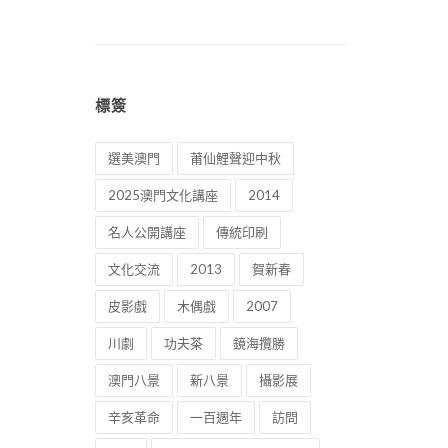
標簽
選美澳門
莆仙鯉聲迎中秋
2025澳門文化講座
2014
名人公開講座
傳統印刷
文化交流
2013
賀新春
皮影戲
木偶戲
2007
川劇
功夫茶
鏡海攬勝
澳門八景
新八景
攝影展
辛亥革命
一百週年
訪問