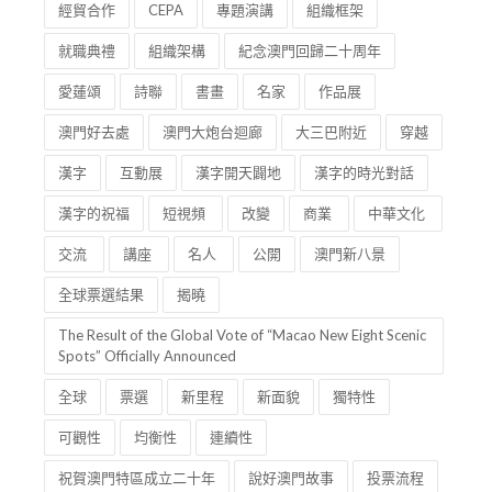
經貿合作
CEPA
專題演講
組織框架
就職典禮
組織架構
紀念澳門回歸二十周年
愛蓮頌
詩聯
書畫
名家
作品展
澳門好去處
澳門大炮台迴廊
大三巴附近
穿越
漢字
互動展
漢字開天闢地
漢字的時光對話
漢字的祝福
短視頻
改變
商業
中華文化
交流
講座
名人
公開
澳門新八景
全球票選結果
揭曉
The Result of the Global Vote of “Macao New Eight Scenic
Spots” Officially Announced
全球
票選
新里程
新面貌
獨特性
可觀性
均衡性
連續性
祝賀澳門特區成立二十年
說好澳門故事
投票流程