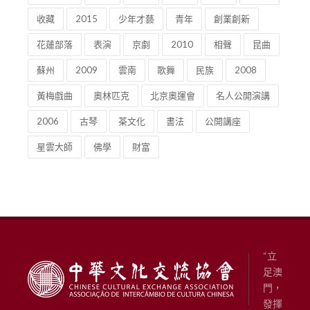
收藏
2015
少年才藝
青年
創業創新
花蓮部落
表演
京劇
2010
相聲
昆曲
蘇州
2009
雲南
歌舞
民族
2008
黃梅戲曲
奧林匹克
北京奧運會
名人公開演講
2006
古琴
茶文化
書法
公開講座
星雲大師
佛學
財富
“立
足澳
門，
發揮