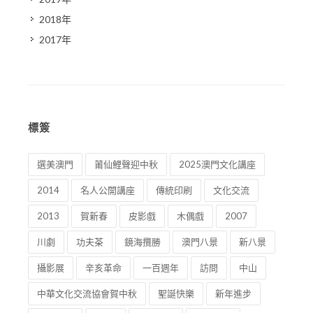
2018年
2017年
標簽
選美澳門
莆仙鯉聲迎中秋
2025澳門文化講座
2014
名人公開講座
傳統印刷
文化交流
2013
賀新春
皮影戲
木偶戲
2007
川劇
功夫茶
鏡海攬勝
澳門八景
新八景
攝影展
辛亥革命
一百週年
訪問
中山
中華文化交流協會賀中秋
聖誕快樂
新年進步