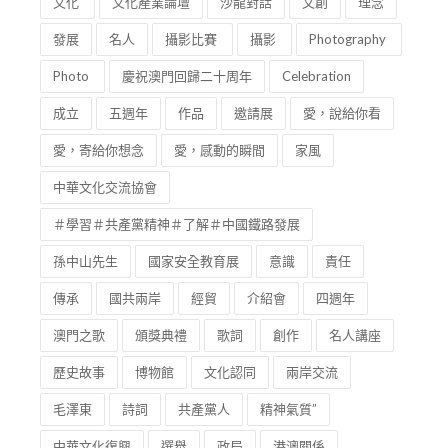
文化
文化產業論壇
沙龍對話
文創
理念
發展
名人
攝影比賽
攝影
Photography
Photo
慶祝澳門回歸二十周年
Celebration
成立
五週年
作品
邀請展
愛，說給你看
愛，寄給你想念
愛，感動的瞬間
家風
中華文化交流協會
＃學習＃共產黨精神＃了解＃中國鐵路發展
孫中山先生
國家安全教育展
意識
責任
傳承
國共兩岸
經貿
介紹會
四週年
澳門之歌
頒獎典禮
歌詞
創作
名人講座
歷史故事
博物館
文化認同
兩岸交流
毛澤東
詩詞
共產黨人
精神氣質”
中華文化復興
選舉
政局
港澳關係