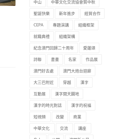
中山
中華文化交流協會賀中秋
聖誕快樂
新年進步
經貿合作
CEPA
專題演講
組織框架
就職典禮
組織架構
紀念澳門回歸二十周年
愛蓮頌
詩聯
書畫
名家
作品展
澳門好去處
澳門大炮台迴廊
大三巴附近
穿越
漢字
互動展
漢字開天闢地
漢字的時光對話
漢字的祝福
短視頻
改變
商業
中華文化
交流
講座