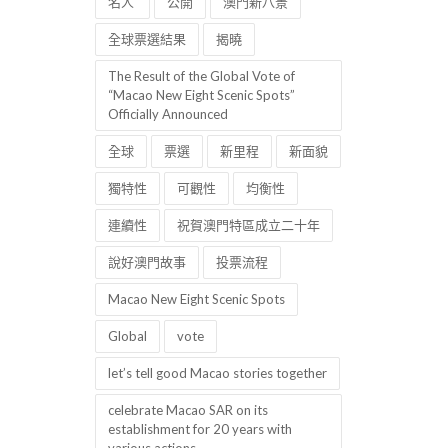
名人
公開
澳門新八景
全球票選結果
揭曉
The Result of the Global Vote of
“Macao New Eight Scenic Spots”
Officially Announced
全球
票選
新里程
新面貌
獨特性
可觀性
均衡性
連續性
祝賀澳門特區成立二十年
說好澳門故事
投票流程
Macao New Eight Scenic Spots
Global
vote
let’s tell good Macao stories together
celebrate Macao SAR on its
establishment for 20 years with