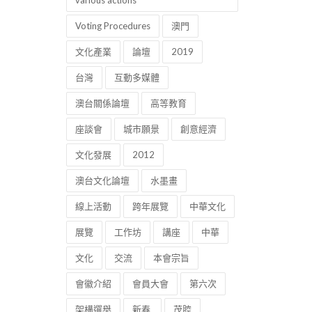
various actions
Voting Procedures
澳門
文化產業
論壇
2019
台灣
互動多媒體
澳台關係論壇
高等教育
座談會
城市願景
創意經濟
文化發展
2012
澳台文化論壇
水墨畫
線上活動
跨年展覽
中華文化
展覽
工作坊
講座
中華
文化
交流
本會宗旨
會徽介紹
會員大會
第六次
架構選舉
新春
茂腔