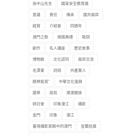
孫中山先生
國家安全教育展
意識
責任
傳承
國共兩岸
經貿
介紹會
四週年
澳門之歌
頒獎典禮
歌詞
創作
名人講座
歷史故事
博物館
文化認同
兩岸交流
毛澤東
詩詞
共產黨人
精神氣質”
中華文化復興
選舉
政局
港澳關係
研討會
印象濠江
攝影
金門
印象
濠江
臺灣攝影家眼中的澳門
宜蘭巡展