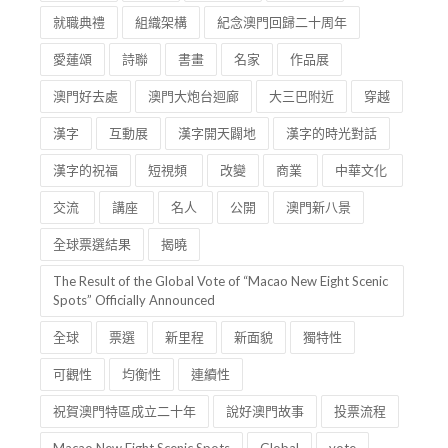
就職典禮
組織架構
紀念澳門回歸二十周年
愛蓮頌
詩聯
書畫
名家
作品展
澳門好去處
澳門大炮台迴廊
大三巴附近
穿越
漢字
互動展
漢字開天闢地
漢字的時光對話
漢字的祝福
短視頻
改變
商業
中華文化
交流
講座
名人
公開
澳門新八景
全球票選結果
揭曉
The Result of the Global Vote of “Macao New Eight Scenic
Spots” Officially Announced
全球
票選
新里程
新面貌
獨特性
可觀性
均衡性
連續性
祝賀澳門特區成立二十年
說好澳門故事
投票流程