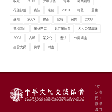
收藏
2015
少年才藝
青年
創業創新
花蓮部落
表演
京劇
2010
相聲
昆曲
蘇州
2009
雲南
歌舞
民族
2008
黃梅戲曲
奧林匹克
北京奧運會
名人公開演講
2006
古琴
茶文化
書法
公開講座
星雲大師
佛學
財富
“立
足澳
門，
發揮
澳門