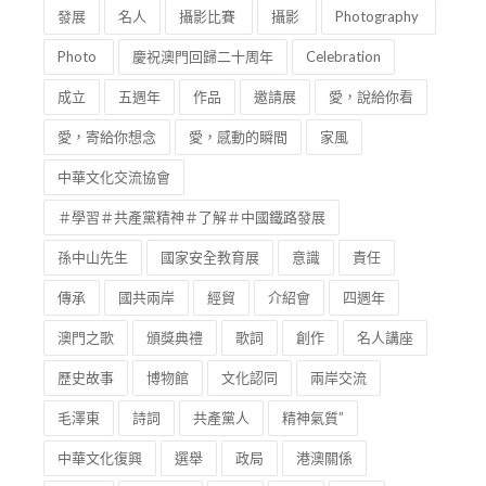
發展
名人
攝影比賽
攝影
Photography
Photo
慶祝澳門回歸二十周年
Celebration
成立
五週年
作品
邀請展
愛，說給你看
愛，寄給你想念
愛，感動的瞬間
家風
中華文化交流協會
＃學習＃共產黨精神＃了解＃中國鐵路發展
孫中山先生
國家安全教育展
意識
責任
傳承
國共兩岸
經貿
介紹會
四週年
澳門之歌
頒獎典禮
歌詞
創作
名人講座
歷史故事
博物館
文化認同
兩岸交流
毛澤東
詩詞
共產黨人
精神氣質”
中華文化復興
選舉
政局
港澳關係