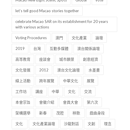
Macao New Eight Scenic Spots
Global
vote
let’s tell good Macao stories together
celebrate Macao SAR on its establishment for 20 years
with various actions
Voting Procedures
澳門
文化產業
論壇
2019
台灣
互動多媒體
澳台關係論壇
高等教育
座談會
城市願景
創意經濟
文化發展
2012
澳台文化論壇
水墨畫
線上活動
跨年展覽
中華文化
展覽
工作坊
講座
中華
文化
交流
本會宗旨
會徽介紹
會員大會
第六次
架構選舉
新春
茂腔
秧歌
戲曲身段
文化
文化產業論壇
沙龍對話
文創
理念