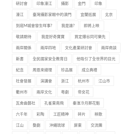
研討會
印象濠江
攝影
金門
印象
濠江
臺灣攝影家眼中的澳門
宜蘭巡展
北京
到底M城會發生咩事?
我是誰?
即將上映
敬請期待
我是好奇寶寶
買定爆谷同可樂先
兩岸關係
兩岸四地
文化產業研討會
兩岸商談
新書
全民國家安全教育日
他吸引了全世界的目光
紀念
周恩來總理
珍品展
成立典禮
社會發展
演講會
浙江
杭州市
江山市
衢州市
兩岸文化
粵劇
帝女花
瓦舍曲藝社
孔雀東南飛
秦淮冷月葬花魁
六千年
彩陶
工匠精神
碎片
秧歌
江山
婺劇
沖繩琉球
屏東
交流團