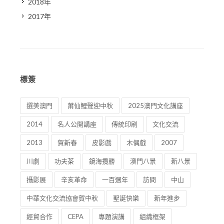
2018年
2017年
標簽
選美澳門
莆仙鯉聲迎中秋
2025澳門文化講座
2014
名人公開講座
傳統印刷
文化交流
2013
賀新春
皮影戲
木偶戲
2007
川劇
功夫茶
鏡海攬勝
澳門八景
新八景
攝影展
辛亥革命
一百週年
訪問
中山
中華文化交流協會賀中秋
聖誕快樂
新年進步
經貿合作
CEPA
專題演講
組織框架