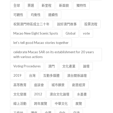
全球
票選
新里程
新面貌
獨特性
可觀性
均衡性
連續性
祝賀澳門特區成立二十年
說好澳門故事
投票流程
Macao New Eight Scenic Spots
Global
vote
let’s tell good Macao stories together
celebrate Macao SAR on its establishment for 20 years
with various actions
Voting Procedures
澳門
文化產業
論壇
2019
台灣
互動多媒體
澳台關係論壇
高等教育
座談會
城市願景
創意經濟
文化發展
2012
澳台文化論壇
水墨畫
線上活動
跨年展覽
中華文化
展覽
工作坊
講座
中華
文化
交流