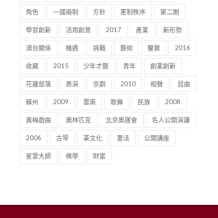
角色
一國兩制
方針
憲制秩序
第二期
學習創新
活用創意
2017
產業
新形勢
澳台關係
機遇
挑戰
藝術
鑒賞
2016
收藏
2015
少年才藝
青年
創業創新
花蓮部落
表演
京劇
2010
相聲
昆曲
蘇州
2009
雲南
歌舞
民族
2008
黃梅戲曲
奧林匹克
北京奧運會
名人公開演講
2006
古琴
茶文化
書法
公開講座
星雲大師
佛學
財富