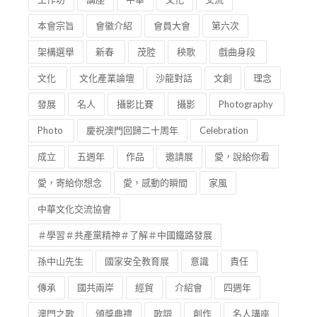
本會宗旨
會徽介紹
會員大會
第六次
架構選舉
新春
茂腔
秧歌
戲曲身段
文化
文化產業論壇
沙龍對話
文創
理念
發展
名人
攝影比賽
攝影
Photography
Photo
慶祝澳門回歸二十周年
Celebration
成立
五週年
作品
邀請展
愛，說給你看
愛，寄給你想念
愛，感動的瞬間
家風
中華文化交流協會
＃學習＃共產黨精神＃了解＃中國鐵路發展
孫中山先生
國家安全教育展
意識
責任
傳承
國共兩岸
經貿
介紹會
四週年
澳門之歌
頒獎典禮
歌詞
創作
名人講座