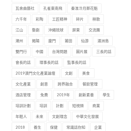
瓦舍曲藝社
孔雀東南飛
秦淮冷月葬花魁
六千年
彩陶
工匠精神
碎片
秧歌
江山
婺劇
沖繩琉球
屏東
交流團
潮州
揭陽
廈門
莆田
仙游
湄洲島
雙門行
中國
台灣問題
圖片展
三長的話
會長的話
理事長的話
監事長的話
2019澳門文化產業論壇
文創
美食
文化產業
創意
跨界融合
餐飲管理
酒店管理
免費
2019年
創新素養
學生
培訓計劃
培訓
計劃
短視頻
商業
年輕人
未來
文創理念
中華文化發展
2018
養生
保健
常識話你知
企業