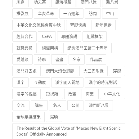
川劇
功夫茶
鏡海攬勝
澳門八景
新八景
攝影展
辛亥革命
一百週年
訪問
中山
中華文化交流協會賀中秋
聖誕快樂
新年進步
經貿合作
CEPA
專題演講
組織框架
就職典禮
組織架構
紀念澳門回歸二十周年
愛蓮頌
詩聯
書畫
名家
作品展
澳門好去處
澳門大炮台迴廊
大三巴附近
穿越
漢字
互動展
漢字開天闢地
漢字的時光對話
漢字的祝福
短視頻
改變
商業
中華文化
交流
講座
名人
公開
澳門新八景
全球票選結果
揭曉
The Result of the Global Vote of “Macao New Eight Scenic
Spots” Officially Announced