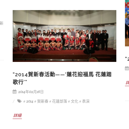
創新
“2014賀新春活動——‘蓮花迎福馬 花蓮踏
歌行’”
2014年02月16日
# 2014
# 賀新春
# 花蓮部落
# 文化
# 表演
詳細