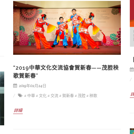
“2019中華文化交流協會賀新春——茂腔秧
歌賀新春”
2019年02月24日
# 中華
# 文化
# 交流
# 賀新春
# 茂腔
# 秧歌
詳細