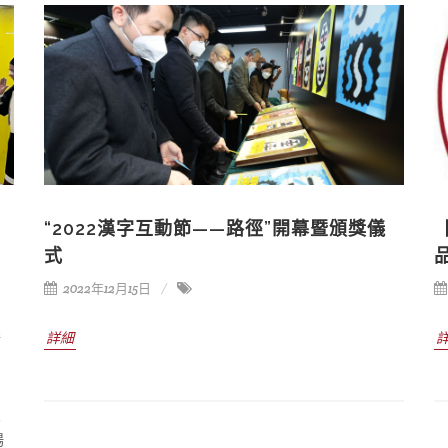
“2022漢字互動節——路徑”開幕暨頒獎儀
式
2022年12月15日
詳細
請
，
交
揚