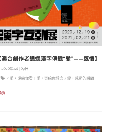
【澳台創作者通過漢字傳遞“愛”——感悟】
2020年12月09日
# 愛，說給你看
# 愛，寄給你想念
# 愛，感動的瞬間
詳細