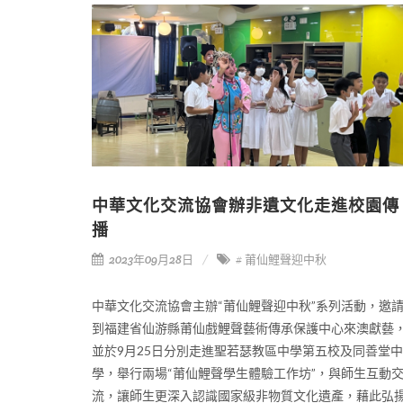
中華文化交流協會辦非遺文化走進校園傳
播
2023年09月28日
# 莆仙鯉聲迎中秋
中華文化交流協會主辦“莆仙鯉聲迎中秋”系列活動，邀
到福建省仙游縣莆仙戲鯉聲藝術傳承保護中心來澳獻藝
並於9月25日分別走進聖若瑟教區中學第五校及同善堂中
學，舉行兩場“莆仙鯉聲學生體驗工作坊”，與師生互動
流，讓師生更深入認識國家級非物質文化遺產，藉此弘