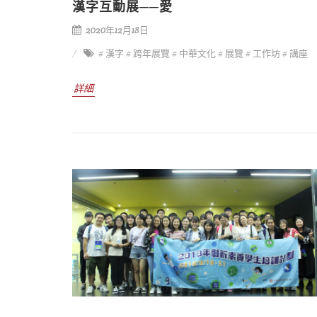
漢字互動展──愛
2020年12月18日
# 漢字
# 跨年展覽
# 中華文化
# 展覽
# 工作坊
# 講座
詳細