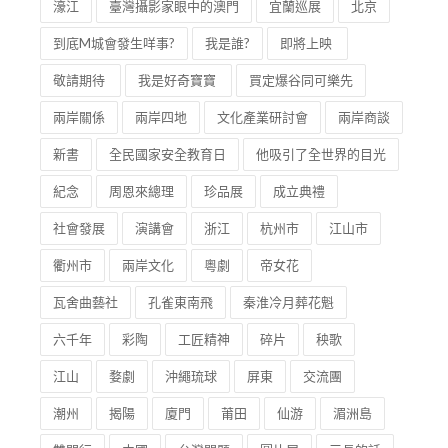
濠江
臺灣攝影家眼中的澳門
宜蘭巡展
北京
到底M城會發生咩事?
我是誰?
即將上映
敬請期待
我是好奇寶寶
買定爆谷同可樂先
兩岸關係
兩岸四地
文化產業研討會
兩岸商談
新書
全民國家安全教育日
他吸引了全世界的目光
紀念
周恩來總理
珍品展
成立典禮
社會發展
演講會
浙江
杭州市
江山市
衢州市
兩岸文化
粵劇
帝女花
瓦舍曲藝社
孔雀東南飛
秦淮冷月葬花魁
六千年
彩陶
工匠精神
碎片
秧歌
江山
婺劇
沖繩琉球
屏東
交流團
潮州
揭陽
廈門
莆田
仙游
湄洲島
雙門行
中國
台灣問題
圖片展
三長的話