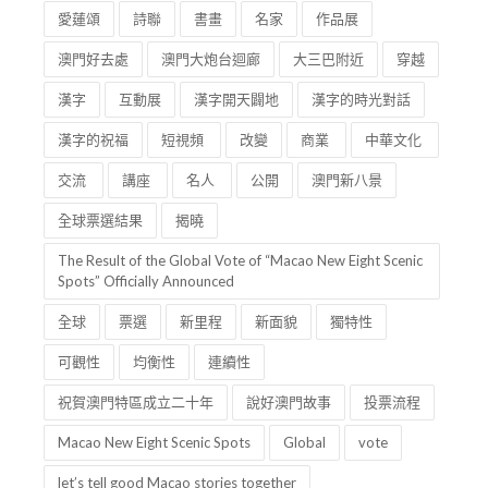
愛蓮頌
詩聯
書畫
名家
作品展
澳門好去處
澳門大炮台迴廊
大三巴附近
穿越
漢字
互動展
漢字開天闢地
漢字的時光對話
漢字的祝福
短視頻
改變
商業
中華文化
交流
講座
名人
公開
澳門新八景
全球票選結果
揭曉
The Result of the Global Vote of “Macao New Eight Scenic
Spots” Officially Announced
全球
票選
新里程
新面貌
獨特性
可觀性
均衡性
連續性
祝賀澳門特區成立二十年
說好澳門故事
投票流程
Macao New Eight Scenic Spots
Global
vote
let’s tell good Macao stories together