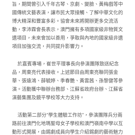
旨，期間曾引入千年古琴、京劇、變臉、黃梅戲等中
國傳統文藝表演，讓市民大眾接觸、了解中華文化的
博大精深和豐富多彩。協會未來將開辦更多交流活
動，李沛霖會長表示，澳門擁有多項國家級非物質文
遺項目，未來會加以善用，爭取與內地的國家級非遺
項目加強交流，共同提升影響力。
於嘉賓專場，崔世平理事長向參演團隊致送紀念
品，周東亮代表接收。上述節目由周東亮聯同張金
華、張遠鴻、薛毓婷、季春艷、黃雲茜、孫黎健等參
演。活動獲中聯辦台務部、江蘇省政府台辦、江蘇省
演藝集團及鏡平學校等大力支持。
活動第二部分“學生體驗工作坊”，參演團隊兵分兩
路前往澳門化地瑪聖母女子學校和澳門嶺南中學以互
動形式開展，由錫劇成員向學生介紹錫劇的藝術魅力