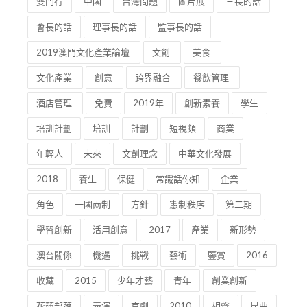
會長的話
理事長的話
監事長的話
2019澳門文化產業論壇
文創
美食
文化產業
創意
跨界融合
餐飲管理
酒店管理
免費
2019年
創新素養
學生
培訓計劃
培訓
計劃
短視頻
商業
年輕人
未來
文創理念
中華文化發展
2018
養生
保健
常識話你知
企業
角色
一國兩制
方針
憲制秩序
第二期
學習創新
活用創意
2017
產業
新形勢
澳台關係
機遇
挑戰
藝術
鑒賞
2016
收藏
2015
少年才藝
青年
創業創新
花蓮部落
表演
京劇
2010
相聲
昆曲