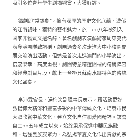
吸引多位青年學生到場觀賞，大獲好評。
錫劇即“常錫劇”，擁有深厚的歷史文化底蘊、濃郁
的江南韻味、獨特的藝術魅力，於二○○八年被列入
國家非物質文遺名錄。著名戲劇表演藝術家周東亮代
表參演團隊致詞稱，劇團過去多次走進大中小校園開
展交流演出活動，但這是首次走進澳門的小學演出，
倍感榮幸，高度重視，劇團特意精選團裡的精銳陣容
和經典劇目片段，獻上一台極具蘇南水鄉特色的傳統
文化盛宴。
李沛霖會長、湯梅笑副理事長表示，藉活動更好
弘揚博大精深和豐富多彩的中華傳統文化，培養市民
大眾欣賞中華文化、建立文化自信和愛國精神。該會
自二○○五年成立以來，始終秉承促進中華民族融
和、增強民族凝聚力，為弘揚華夏文化作出貢獻的宗