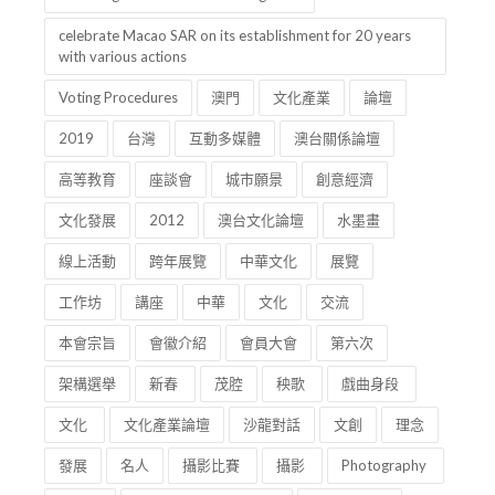
celebrate Macao SAR on its establishment for 20 years
with various actions
Voting Procedures
澳門
文化產業
論壇
2019
台灣
互動多媒體
澳台關係論壇
高等教育
座談會
城市願景
創意經濟
文化發展
2012
澳台文化論壇
水墨畫
線上活動
跨年展覽
中華文化
展覽
工作坊
講座
中華
文化
交流
本會宗旨
會徽介紹
會員大會
第六次
架構選舉
新春
茂腔
秧歌
戲曲身段
文化
文化產業論壇
沙龍對話
文創
理念
發展
名人
攝影比賽
攝影
Photography