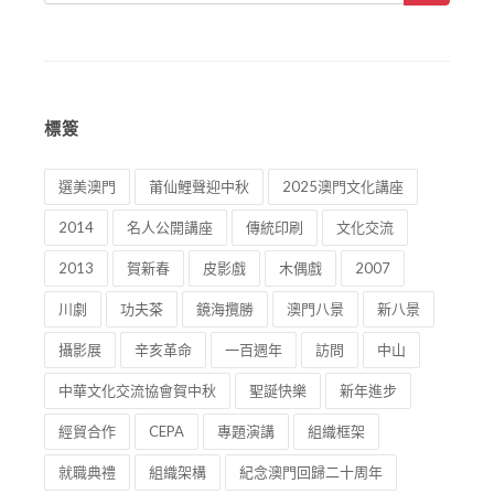
標簽
選美澳門
莆仙鯉聲迎中秋
2025澳門文化講座
2014
名人公開講座
傳統印刷
文化交流
2013
賀新春
皮影戲
木偶戲
2007
川劇
功夫茶
鏡海攬勝
澳門八景
新八景
攝影展
辛亥革命
一百週年
訪問
中山
中華文化交流協會賀中秋
聖誕快樂
新年進步
經貿合作
CEPA
專題演講
組織框架
就職典禮
組織架構
紀念澳門回歸二十周年