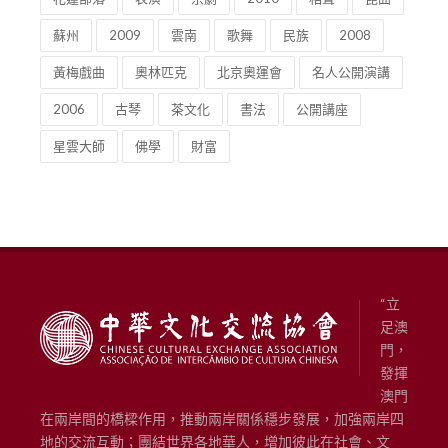
蘇州
2009
雲南
歌舞
民族
2008
黃梅戲曲
奧林匹克
北京奧運會
名人公開演講
2006
古琴
茶文化
書法
公開講座
星雲大師
佛學
財富
“立
足澳
門，
發揮
澳門
在兩岸間的橋樑作用，推動兩岸關係穩步發展，加強兩岸四
地的交流互動；團結世界各地華人，增加彼此在社會、文