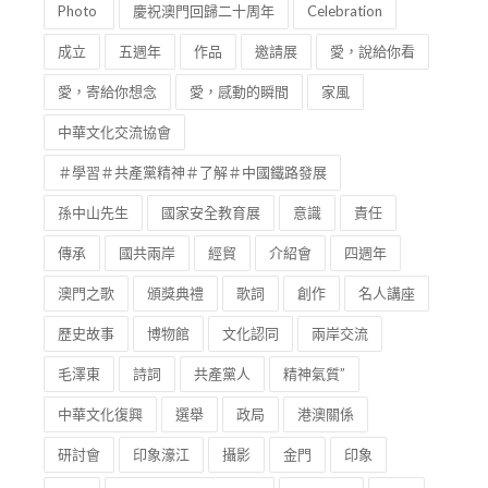
Photo
慶祝澳門回歸二十周年
Celebration
成立
五週年
作品
邀請展
愛，說給你看
愛，寄給你想念
愛，感動的瞬間
家風
中華文化交流協會
＃學習＃共產黨精神＃了解＃中國鐵路發展
孫中山先生
國家安全教育展
意識
責任
傳承
國共兩岸
經貿
介紹會
四週年
澳門之歌
頒獎典禮
歌詞
創作
名人講座
歷史故事
博物館
文化認同
兩岸交流
毛澤東
詩詞
共產黨人
精神氣質”
中華文化復興
選舉
政局
港澳關係
研討會
印象濠江
攝影
金門
印象