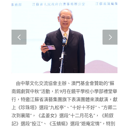
由中華文化交流協會主辦、澳門基金會贊助的“蘇
南錫劇賀中秋”活動，於9月在鏡平學校小學部禮堂舉
行，特邀江蘇省演藝集團旗下表演團體來澳獻演，獻
上《珍珠塔》選段“九松亭”、“十好十不好”、“方卿二
次到襄陽”，《孟姜女》選段“十二月花名”，《荊釵
記》選段“投江”、《玉蜻蜓》選段“遊庵定情”，特別