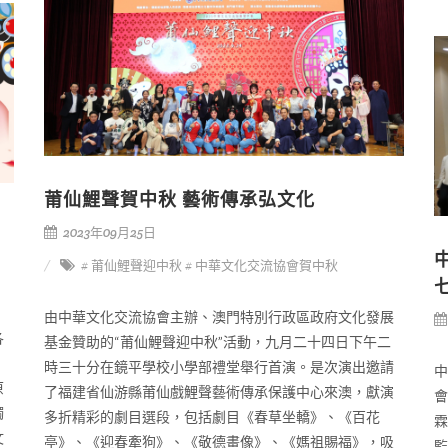
莆仙鯉聲賀中秋 藝術傳承弘文化
2023年09月25日
# 莆仙鯉聲迎中秋
# 中華文化交流協會賀中秋
由中華文化交流協會主辦、澳門特別行政區政府文化發展
各
基金贊助的“莆仙鯉聲迎中秋”活動，九月二十四日下午二
時三十分在鏡平學校小學部禮堂舉行首演。是次演出邀請
中
原
了福建省仙游縣莆仙戲鯉聲藝術傳承保護中心來澳，獻演
會
觸
多折精彩的劇目選段，包括劇目《春草坐轎》、《百花
霖
文
亭》、《迎春牽狗》、《敬德畫像》、《媽祖賜福》，吸
監