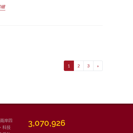
詳細
1
2
3
»
強兩岸四
3,764,350
、科技