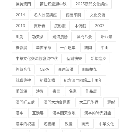
選美澳門
莆仙鯉聲迎中秋
2025澳門文化講座
2014
名人公開講座
傳統印刷
文化交流
2013
賀新春
皮影戲
木偶戲
2007
川劇
功夫茶
鏡海攬勝
澳門八景
新八景
攝影展
辛亥革命
一百週年
訪問
中山
中華文化交流協會賀中秋
聖誕快樂
新年進步
經貿合作
CEPA
專題演講
組織框架
就職典禮
組織架構
紀念澳門回歸二十周年
愛蓮頌
詩聯
書畫
名家
作品展
澳門好去處
澳門大炮台迴廊
大三巴附近
穿越
漢字
互動展
漢字開天闢地
漢字的時光對話
漢字的祝福
短視頻
改變
商業
中華文化