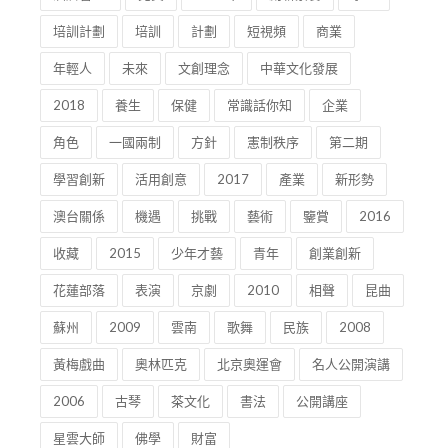
培訓計劃
培訓
計劃
短視頻
商業
年輕人
未來
文創理念
中華文化發展
2018
養生
保健
常識話你知
企業
角色
一國兩制
方針
憲制秩序
第二期
學習創新
活用創意
2017
產業
新形勢
澳台關係
機遇
挑戰
藝術
鑒賞
2016
收藏
2015
少年才藝
青年
創業創新
花蓮部落
表演
京劇
2010
相聲
昆曲
蘇州
2009
雲南
歌舞
民族
2008
黃梅戲曲
奧林匹克
北京奧運會
名人公開演講
2006
古琴
茶文化
書法
公開講座
星雲大師
佛學
財富