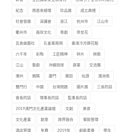
紀念
周恩來總理
珍品展
成立典禮
社會發展
演講會
浙江
杭州市
江山市
衢州市
兩岸文化
粵劇
帝女花
瓦舍曲藝社
孔雀東南飛
秦淮冷月葬花魁
六千年
彩陶
工匠精神
碎片
秧歌
江山
婺劇
沖繩琉球
屏東
交流團
潮州
揭陽
廈門
莆田
仙游
湄洲島
雙門行
中國
台灣問題
圖片展
三長的話
會長的話
理事長的話
監事長的話
2019澳門文化產業論壇
文創
美食
文化產業
創意
跨界融合
餐飲管理
酒店管理
免費
2019年
創新素養
學生