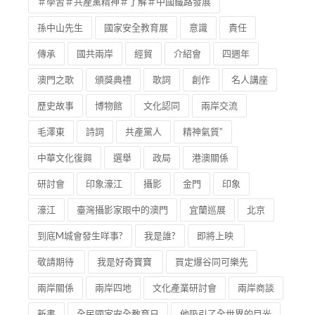
＃學習＃共產黨精神＃了解＃中國鐵路發展
孫中山先生
國家安全教育展
意識
責任
傳承
國共兩岸
經貿
介紹會
四週年
澳門之歌
頒獎典禮
歌詞
創作
名人講座
歷史故事
博物館
文化認同
兩岸交流
毛澤東
詩詞
共產黨人
精神氣質”
中華文化復興
選舉
政局
港澳關係
研討會
印象濠江
攝影
金門
印象
濠江
臺灣攝影家眼中的澳門
宜蘭巡展
北京
到底M城會發生咩事?
我是誰?
即將上映
敬請期待
我是好奇寶寶
買定爆谷同可樂先
兩岸關係
兩岸四地
文化產業研討會
兩岸商談
新書
全民國家安全教育日
他吸引了全世界的目光