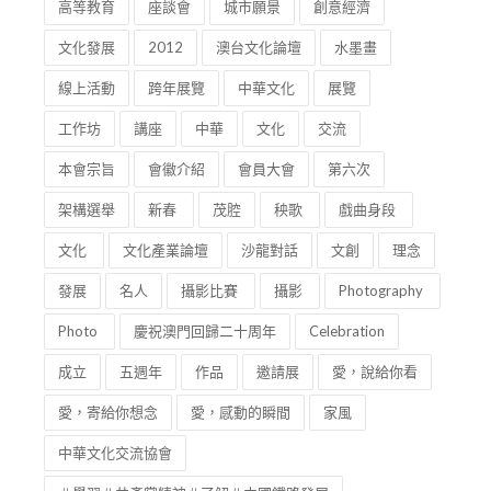
高等教育
座談會
城市願景
創意經濟
文化發展
2012
澳台文化論壇
水墨畫
線上活動
跨年展覽
中華文化
展覽
工作坊
講座
中華
文化
交流
本會宗旨
會徽介紹
會員大會
第六次
架構選舉
新春
茂腔
秧歌
戲曲身段
文化
文化產業論壇
沙龍對話
文創
理念
發展
名人
攝影比賽
攝影
Photography
Photo
慶祝澳門回歸二十周年
Celebration
成立
五週年
作品
邀請展
愛，說給你看
愛，寄給你想念
愛，感動的瞬間
家風
中華文化交流協會