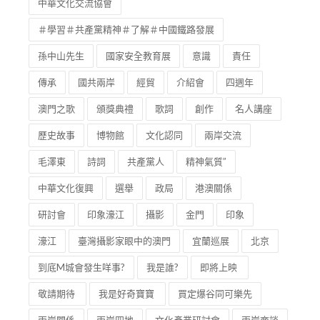
中華文化交流協會
＃學習＃共產黨精神＃了解＃中國鐵路發展
孫中山先生
國家安全教育展
意識
責任
傳承
國共兩岸
經貿
介紹會
四週年
澳門之歌
頒獎典禮
歌詞
創作
名人講座
歷史故事
博物館
文化認同
兩岸交流
毛澤東
詩詞
共產黨人
精神氣質”
中華文化復興
選舉
政局
港澳關係
研討會
印象濠江
攝影
金門
印象
濠江
臺灣攝影家眼中的澳門
宜蘭巡展
北京
到底M城會發生咩事?
我是誰?
即將上映
敬請期待
我是好奇寶寶
買定爆谷同可樂先