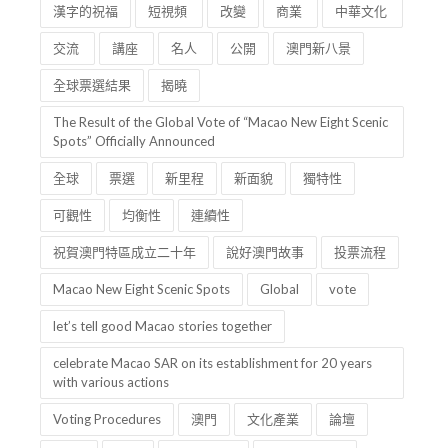
漢字
互動展
漢字開天闢地
漢字的時光對話
漢字的祝福
短視頻
改變
商業
中華文化
交流
講座
名人
公開
澳門新八景
全球票選結果
揭曉
The Result of the Global Vote of “Macao New Eight Scenic
Spots” Officially Announced
全球
票選
新里程
新面貌
獨特性
可觀性
均衡性
連續性
祝賀澳門特區成立二十年
說好澳門故事
投票流程
Macao New Eight Scenic Spots
Global
vote
let’s tell good Macao stories together
celebrate Macao SAR on its establishment for 20 years
with various actions