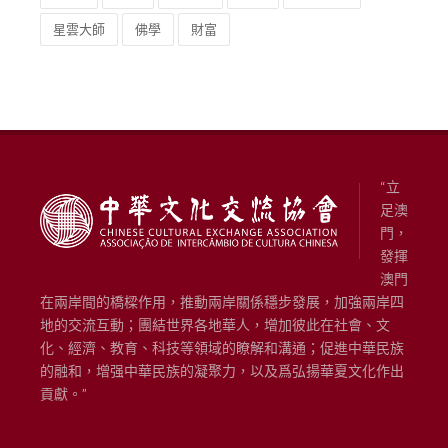
2006
古琴
茶文化
書法
公開講座
星雲大師
佛學
財富
“立
足澳
門，
發揮
澳門
在兩岸間的橋樑作用，推動兩岸關係穩步發展，加強兩岸四
地的交流互動；團結世界各地華人，增加彼此在社會、文
化、經濟、教育、科技等領域的瞭解和溝通；促進中華民族
的融和，增强中華民族的凝聚力，以及爲弘揚華夏文化作出
貢獻。”