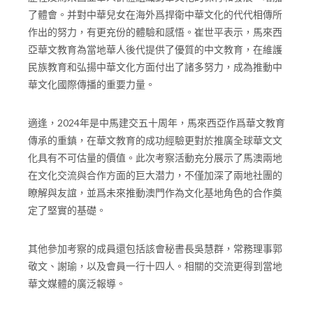
華人社群社區互助等方面，尤其對馬來西亞華文教育的發展
歷程及馬來西亞華人群體組織對華文化的保育和發展，增加
了體會。并對中華兒女在海外爲捍衛中華文化的代代相傳所
作出的努力，有更充份的體驗和感悟。崔世平表示，馬來西
亞華文教育為當地華人後代提供了優質的中文教育，在維護
民族教育和弘揚中華文化方面付出了諸多努力，成為推動中
華文化國際傳播的重要力量。
適逢，2024年是中馬建交五十周年，馬來西亞作爲華文教育
傳承的重鎮，在華文教育的成功經驗更對於推廣全球華文文
化具有不可估量的價值。此次考察活動充分展示了馬澳兩地
在文化交流與合作方面的巨大潜力，不僅加深了兩地社團的
瞭解與友誼，並爲未來推動澳門作為文化基地角色的合作奠
定了堅實的基礎。
其他參加考察的成員還包括該會秘書長吳慧群，常務理事郭
敬文、謝瑜，以及會員一行十四人。相關的交流更得到當地
華文媒體的廣泛報導。