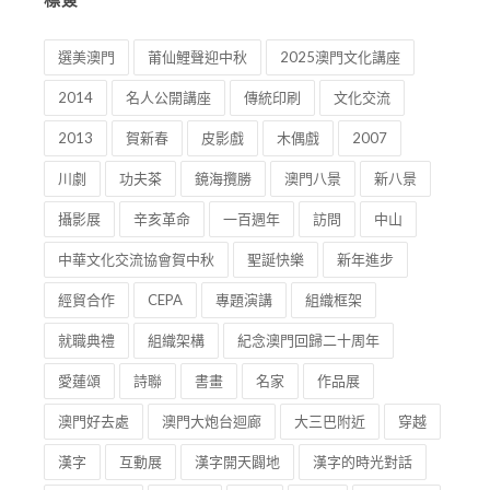
標簽
選美澳門
莆仙鯉聲迎中秋
2025澳門文化講座
2014
名人公開講座
傳統印刷
文化交流
2013
賀新春
皮影戲
木偶戲
2007
川劇
功夫茶
鏡海攬勝
澳門八景
新八景
攝影展
辛亥革命
一百週年
訪問
中山
中華文化交流協會賀中秋
聖誕快樂
新年進步
經貿合作
CEPA
專題演講
組織框架
就職典禮
組織架構
紀念澳門回歸二十周年
愛蓮頌
詩聯
書畫
名家
作品展
澳門好去處
澳門大炮台迴廊
大三巴附近
穿越