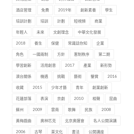
文化產業
創意
跨界融合
餐飲管理
酒店管理
免費
2019年
創新素養
學生
培訓計劃
培訓
計劃
短視頻
商業
年輕人
未來
文創理念
中華文化發展
2018
養生
保健
常識話你知
企業
角色
一國兩制
方針
憲制秩序
第二期
學習創新
活用創意
2017
產業
新形勢
澳台關係
機遇
挑戰
藝術
鑒賞
2016
收藏
2015
少年才藝
青年
創業創新
花蓮部落
表演
京劇
2010
相聲
昆曲
蘇州
2009
雲南
歌舞
民族
2008
黃梅戲曲
奧林匹克
北京奧運會
名人公開演講