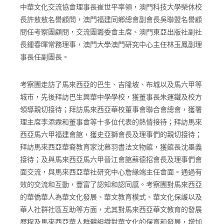
本次考察團由文化、教育、文學、傳媒等範疇成員組成。由
中華文化交流協會理事長崔世平率領，澳門科技大學榮休校
長許敖敖名譽顧問，澳門福建同鄉總會副會長吳聯盟名譽顧
問任考察團顧問，交流團籌委會主席、澳門東亞出版社副社
長鍾春暉常務理事，澳門大學澳門研究中心主任林玉鳳副理
事長任副團長。
考察團走訪了馬來西亞的巴生、吉隆坡、布城以及馬六甲等
城市，先後拜訪巴生興華中學學校，獲董事長朱運鐵及校方
領導親切接待；拜訪馬來西亞華校董事會聯合會總會，獲署
理主席李添霖和董事會等十多位代表的熱情接待；拜訪馬來
西亞馬六甲福建會館，獲史亞獅會長及理事們的親切接待；
拜訪馬來西亞華裔教育家沈慕羽書法文物館，獲館長沈墨義
接待；及與馬來西亞馬六甲晉江會館蘇德招會長及理事們會
面交流，與馬來西亞華社研究中心詹緣端主任會面。通過有
效的交流和互動，豐富了認知和認同感。考察團對馬來西亞
的華僑華人為華文化發展、華文教育模式、華文化保護以及