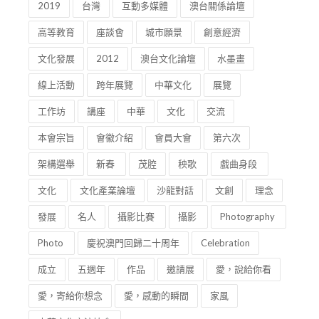
Voting Procedures
澳門
文化產業
論壇
2019
台灣
互動多媒體
澳台關係論壇
高等教育
座談會
城市願景
創意經濟
文化發展
2012
澳台文化論壇
水墨畫
線上活動
跨年展覽
中華文化
展覽
工作坊
講座
中華
文化
交流
本會宗旨
會徽介紹
會員大會
第六次
架構選舉
新春
茂腔
秧歌
戲曲身段
文化
文化產業論壇
沙龍對話
文創
理念
發展
名人
攝影比賽
攝影
Photography
Photo
慶祝澳門回歸二十周年
Celebration
成立
五週年
作品
邀請展
愛，說給你看
愛，寄給你想念
愛，感動的瞬間
家風