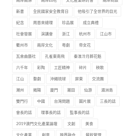
兩岸關係
兩岸四地
文化產業研討會
兩岸商談
新書
全民國家安全教育日
他吸引了全世界的目光
紀念
周恩來總理
珍品展
成立典禮
社會發展
演講會
浙江
杭州市
江山市
衢州市
兩岸文化
粵劇
帝女花
瓦舍曲藝社
孔雀東南飛
秦淮冷月葬花魁
六千年
彩陶
工匠精神
碎片
秧歌
江山
婺劇
沖繩琉球
屏東
交流團
潮州
揭陽
廈門
莆田
仙游
湄洲島
雙門行
中國
台灣問題
圖片展
三長的話
會長的話
理事長的話
監事長的話
2019澳門文化產業論壇
文創
美食