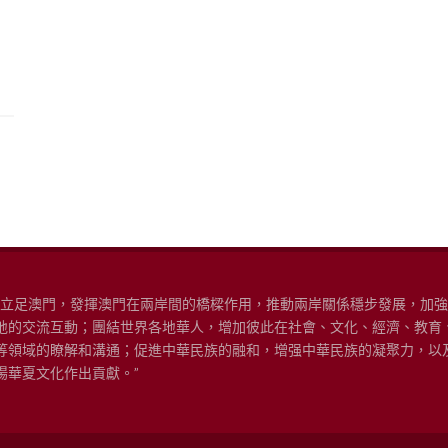
“立足澳門，發揮澳門在兩岸間的橋樑作用，推動兩岸關係穩步發展，加
地的交流互動；團結世界各地華人，增加彼此在社會、文化、經濟、教育
等領域的瞭解和溝通；促進中華民族的融和，增强中華民族的凝聚力，以
揚華夏文化作出貢獻。”