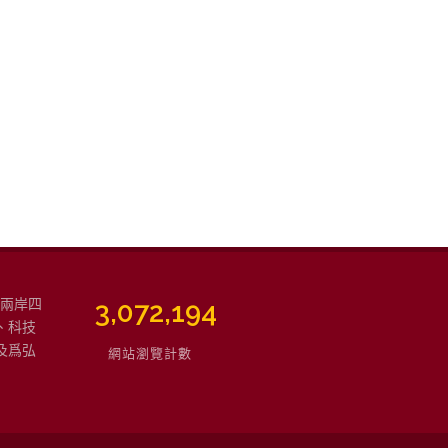
強兩岸四
3,765,904
、科技
及爲弘
網站瀏覽計數