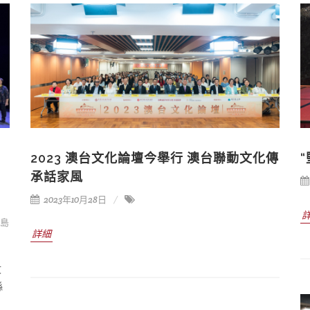
2023 澳台文化論壇今舉行 澳台聯動文化傳
承話家風
2023年10月28日
洲島
詳細
文
縣