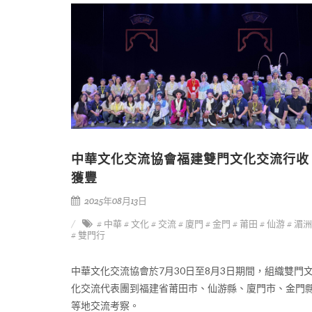
中華文化交流協會福建雙門文化交流行收
獲豐
2025年08月13日
# 中華
# 文化
# 交流
# 廈門
# 金門
# 莆田
# 仙游
# 湄
# 雙門行
中華文化交流協會於7月30日至8月3日期間，組織雙門
化交流代表團到福建省莆田巿、仙游縣、廈門市、金門
等地交流考察。