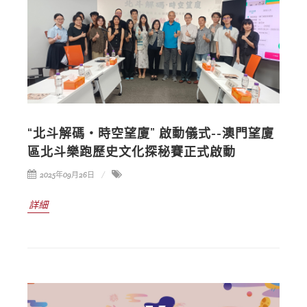
“北斗解碼・時空望廈” 啟動儀式--澳門望廈
區北斗樂跑歷史文化探秘賽正式啟動
2025年09月26日
詳細