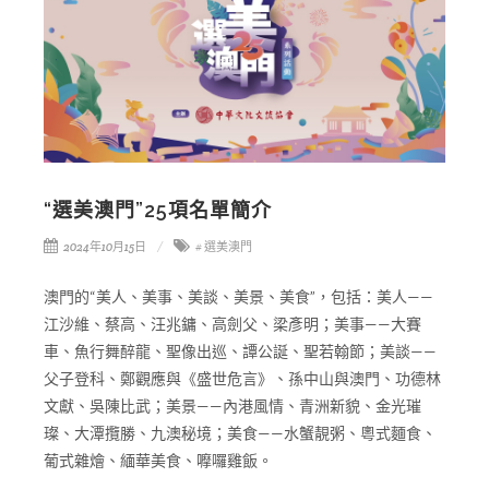
“選美澳門”25項名單簡介
2024年10月15日
# 選美澳門
澳門的“美人、美事、美談、美景、美食”，包括：美人——
江沙維、蔡高、汪兆鏞、高劍父、梁彥明；美事——大賽
車、魚行舞醉龍、聖像出巡、譚公誕、聖若翰節；美談——
父子登科、鄭觀應與《盛世危言》、孫中山與澳門、功德林
文獻、吳陳比武；美景——內港風情、青洲新貌、金光璀
璨、大潭攬勝、九澳秘境；美食——水蟹靚粥、粵式麵食、
葡式雜燴、緬華美食、嚤囉雞飯。