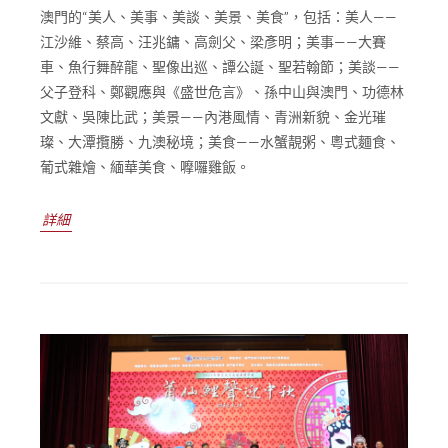
澳門的“美人、美事、美談、美景、美食”，包括：美人——
江沙維、蔡高、汪兆鏞、高劍父、梁彥明；美事——大賽
車、魚行舞醉龍、聖像出巡、譚公誕、聖若翰節；美談——
父子登科、鄭觀應與《盛世危言》、孫中山與澳門、功德林
文獻、吳陳比武；美景——內港風情、青洲新貌、金光璀
璨、大潭攬勝、九澳秘境；美食——水蟹靚粥、粵式麵食、
葡式雜燴、緬華美食、嚤囉雞飯。
詳細