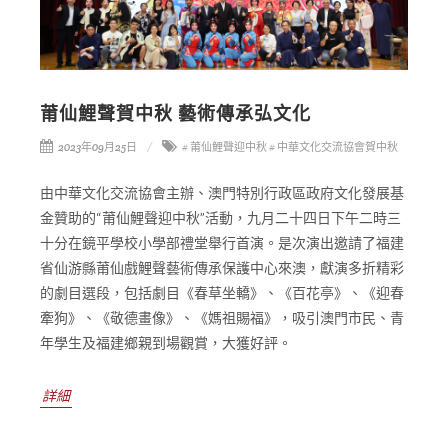
莆仙鯉聲賀中秋 藝術傳承弘文化
2023年09月25日
# 莆仙鯉聲迎中秋
# 中華文化交流協會賀中秋
由中華文化交流協會主辦、澳門特別行政區政府文化發展基
金贊助的“莆仙鯉聲迎中秋”活動，九月二十四日下午二時三
十分在鏡平學校小學部禮堂舉行首演。是次演出邀請了福建
省仙游縣莆仙戲鯉聲藝術傳承保護中心來澳，獻演多折精彩
的劇目選段，包括劇目《春草坐轎》、《百花亭》、《迎春
牽狗》、《敬德畫像》、《媽祖賜福》，吸引澳門市民、青
年學生及福建鄉親到場觀賞，大獲好評。
詳細