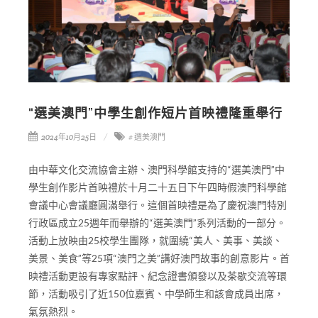
“選美澳門”中學生創作短片首映禮隆重舉行
2024年10月25日
# 選美澳門
由中華文化交流協會主辦、澳門科學館支持的“選美澳門”中
學生創作影片首映禮於十月二十五日下午四時假澳門科學館
會議中心會議廳圓滿舉行。這個首映禮是為了慶祝澳門特別
行政區成立25週年而舉辦的“選美澳門”系列活動的一部分。
活動上放映由25校學生團隊，就圍繞“美人、美事、美談、
美景、美食”等25項“澳門之美”講好澳門故事的創意影片。首
映禮活動更設有專家點評、紀念證書頒發以及茶歇交流等環
節，活動吸引了近150位嘉賓、中學師生和該會成員出席，
氣氛熱烈。