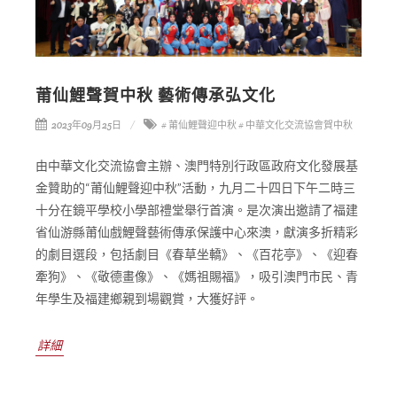
莆仙鯉聲賀中秋 藝術傳承弘文化
2023年09月25日
# 莆仙鯉聲迎中秋
# 中華文化交流協會賀中秋
由中華文化交流協會主辦、澳門特別行政區政府文化發展基
金贊助的“莆仙鯉聲迎中秋”活動，九月二十四日下午二時三
十分在鏡平學校小學部禮堂舉行首演。是次演出邀請了福建
省仙游縣莆仙戲鯉聲藝術傳承保護中心來澳，獻演多折精彩
的劇目選段，包括劇目《春草坐轎》、《百花亭》、《迎春
牽狗》、《敬德畫像》、《媽祖賜福》，吸引澳門市民、青
年學生及福建鄉親到場觀賞，大獲好評。
詳細