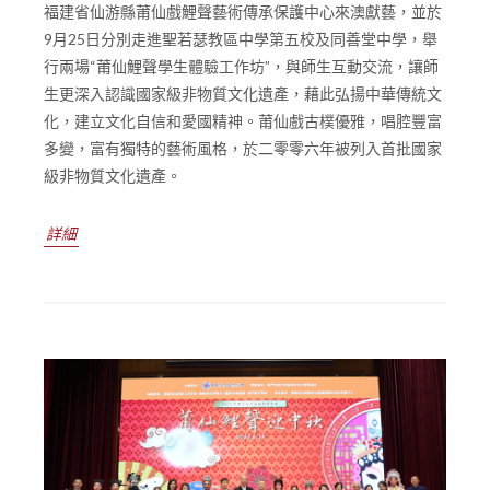
福建省仙游縣莆仙戲鯉聲藝術傳承保護中心來澳獻藝，並於
9月25日分別走進聖若瑟教區中學第五校及同善堂中學，舉
行兩場“莆仙鯉聲學生體驗工作坊”，與師生互動交流，讓師
生更深入認識國家級非物質文化遺產，藉此弘揚中華傳統文
化，建立文化自信和愛國精神。莆仙戲古樸優雅，唱腔豐富
多變，富有獨特的藝術風格，於二零零六年被列入首批國家
級非物質文化遺產。
詳細