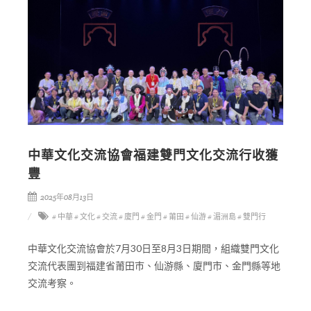
中華文化交流協會福建雙門文化交流行收獲
豐
2025年08月13日
# 中華
# 文化
# 交流
# 廈門
# 金門
# 莆田
# 仙游
# 湄洲島
# 雙門行
中華文化交流協會於7月30日至8月3日期間，組織雙門文化
交流代表團到福建省莆田巿、仙游縣、廈門市、金門縣等地
交流考察。