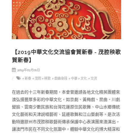
【2019中華文化交流協會賀新春 - 茂腔秧歌
賀新春】
2019年02月01日
# 新春
# 茂腔
# 秧歌
# 戲曲身段
# 中華
# 文化
# 交流
在過去的十三年新春期間，本會曾邀請各地文化精英團體來
澳弘揚豐厚多彩的中華文化，如京劇、黃梅戲、昆曲、川劇
變臉、雲南少數民族和台灣花蓮原住民歌舞、中山水鄉傳統
文化藝術和天津説唱藝術、延邊歌舞和江山婺劇等。是次活
動特邀膠州市茂腔秧歌藝術傳承保護中心表演團來澳演出，
讓澳門市民在不同文化氛圍中，體驗中華文化的博大精深和