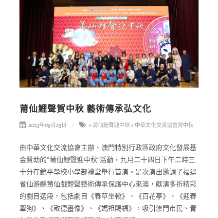
莆仙鯉聲賀中秋 藝術傳承弘文化
2023年09月25日
# 莆仙鯉聲迎中秋
# 中華文化交流協會賀中秋
由中華文化交流協會主辦、澳門特別行政區政府文化發展基
金贊助的“莆仙鯉聲迎中秋”活動，九月二十四日下午二時三
十分在鏡平學校小學部禮堂舉行首演。是次演出邀請了福建
省仙游縣莆仙戲鯉聲藝術傳承保護中心來澳，獻演多折精彩
的劇目選段，包括劇目《春草坐轎》、《百花亭》、《迎春
牽狗》、《敬德畫像》、《媽祖賜福》，吸引澳門市民、青