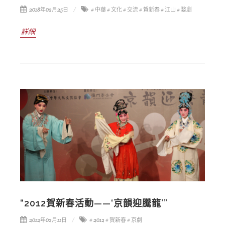
2018年02月25日
# 中華
# 文化
# 交流
# 賀新春
# 江山
# 婺劇
詳細
“2012賀新春活動——‘京韻迎騰龍’”
2012年02月11日
# 2012
# 賀新春
# 京劇