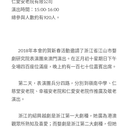
仁愛安老院有限公司
演出時間：15:00-16:00
總參與人數約有920人。
2018年本會的賀新春活動邀請了浙江省江山市婺
劇研究院表演團來澳門演出。在正月初十星期日下午
全場四百座位滿座，晚上約有一百七十位嘉賓出席。
第二天，表演團兵分四路，分別到嶺南中學、仁
慈堂安老院、幸福安老院和仁愛安老院作推廣及敬老
演出。
浙江的紹興越劇是浙江第一大劇種，她廣為港澳
觀眾所熟知及喜愛；而婺劇是浙江第二大劇種，但她