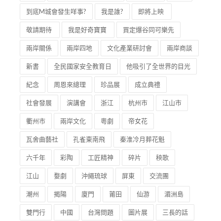
到底M城會發生咩事?
我是誰?
即將上映
敬請期待
我是好奇寶寶
買定爆谷同可樂先
兩岸關係
兩岸四地
文化產業研討會
兩岸商談
新書
全民國家安全教育日
他吸引了全世界的目光
紀念
周恩來總理
珍品展
成立典禮
社會發展
演講會
浙江
杭州市
江山市
衢州市
兩岸文化
粵劇
帝女花
瓦舍曲藝社
孔雀東南飛
秦淮冷月葬花魁
六千年
彩陶
工匠精神
碎片
秧歌
江山
婺劇
沖繩琉球
屏東
交流團
潮州
揭陽
廈門
莆田
仙游
湄洲島
雙門行
中國
台灣問題
圖片展
三長的話