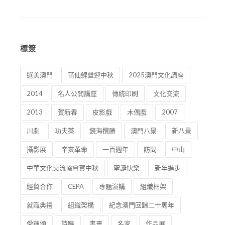
標簽
選美澳門
莆仙鯉聲迎中秋
2025澳門文化講座
2014
名人公開講座
傳統印刷
文化交流
2013
賀新春
皮影戲
木偶戲
2007
川劇
功夫茶
鏡海攬勝
澳門八景
新八景
攝影展
辛亥革命
一百週年
訪問
中山
中華文化交流協會賀中秋
聖誕快樂
新年進步
經貿合作
CEPA
專題演講
組織框架
就職典禮
組織架構
紀念澳門回歸二十周年
愛蓮頌
詩聯
書畫
名家
作品展