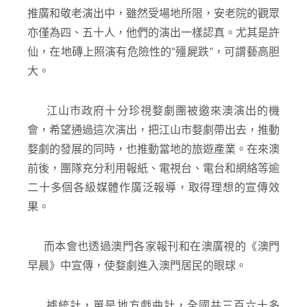
推廣和敬老演出中，雖然受場地所限，安老院的觀眾
亦僅為四、五十人，他們的演出一樣認真。尤其是許
仙，在地磚上照演有危險性的“殭屍跌”，可謂藝高胆
大。
江山市政府十分珍視婺劇團被邀來澳演出的機
會，希望通過這次演出，把江山市婺劇帶出去，推動
婺劇的發展的同時，也推動當地的旅遊產業。在來澳
前後，團隊充分利用報紙、電視台、電台和網絡等逾
二十多個各級媒體作廣泛報導，取得理想的宣傳效
果。
而本會也透過澳門各家報刊和在澳廣視的《澳門
早晨》中宣傳，使婺劇進入澳門居民的眼球。
據統計，單是地方戲曲計，全國共三百六十多