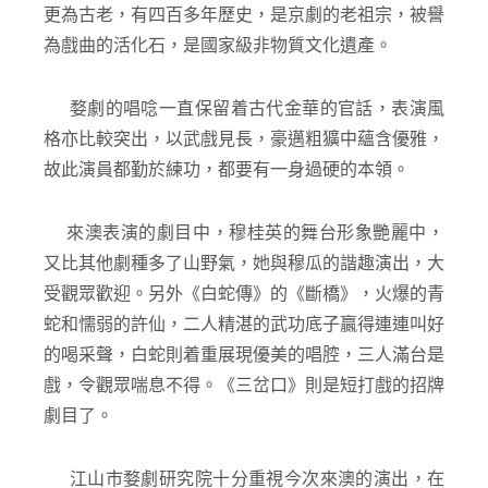
更為古老，有四百多年歷史，是京劇的老祖宗，被譽
為戲曲的活化石，是國家級非物質文化遺產。
婺劇的唱唸一直保留着古代金華的官話，表演風
格亦比較突出，以武戲見長，豪邁粗獷中蘊含優雅，
故此演員都勤於練功，都要有一身過硬的本領。
來澳表演的劇目中，穆桂英的舞台形象艷麗中，
又比其他劇種多了山野氣，她與穆瓜的諧趣演出，大
受觀眾歡迎。另外《白蛇傳》的《斷橋》，火爆的青
蛇和懦弱的許仙，二人精湛的武功底子贏得連連叫好
的喝采聲，白蛇則着重展現優美的唱腔，三人滿台是
戲，令觀眾喘息不得。《三岔口》則是短打戲的招牌
劇目了。
江山市婺劇研究院十分重視今次來澳的演出，在