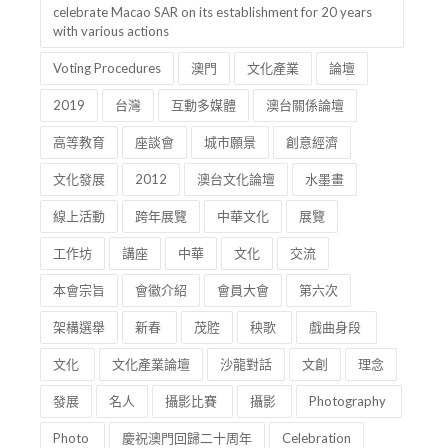
celebrate Macao SAR on its establishment for 20 years
with various actions
Voting Procedures
澳門
文化產業
論壇
2019
台灣
互動多媒體
澳台關係論壇
高等教育
座談會
城市願景
創意經濟
文化發展
2012
澳台文化論壇
水墨畫
線上活動
跨年展覽
中華文化
展覽
工作坊
講座
中華
文化
交流
本會宗旨
會徽介紹
會員大會
第六次
架構選舉
新春
茂腔
秧歌
戲曲身段
文化
文化產業論壇
沙龍對話
文創
理念
發展
名人
攝影比賽
攝影
Photography
Photo
慶祝澳門回歸二十周年
Celebration