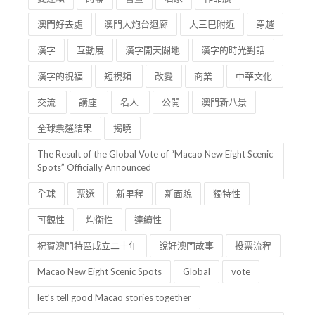
澳門好去處
澳門大炮台迴廊
大三巴附近
穿越
漢字
互動展
漢字開天闢地
漢字的時光對話
漢字的祝福
短視頻
改變
商業
中華文化
交流
講座
名人
公開
澳門新八景
全球票選結果
揭曉
The Result of the Global Vote of “Macao New Eight Scenic
Spots” Officially Announced
全球
票選
新里程
新面貌
獨特性
可觀性
均衡性
連續性
祝賀澳門特區成立二十年
說好澳門故事
投票流程
Macao New Eight Scenic Spots
Global
vote
let’s tell good Macao stories together