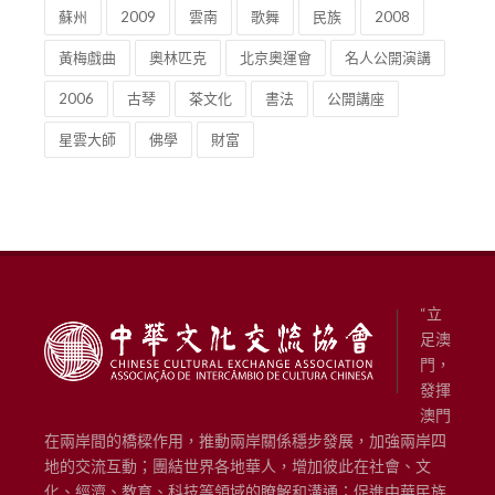
蘇州
2009
雲南
歌舞
民族
2008
黃梅戲曲
奧林匹克
北京奧運會
名人公開演講
2006
古琴
茶文化
書法
公開講座
星雲大師
佛學
財富
“立
足澳
門，
發揮
澳門
在兩岸間的橋樑作用，推動兩岸關係穩步發展，加強兩岸四
地的交流互動；團結世界各地華人，增加彼此在社會、文
化、經濟、教育、科技等領域的瞭解和溝通；促進中華民族