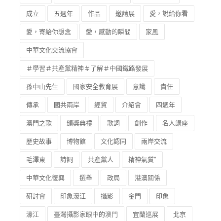
成立
五週年
作品
邀請展
愛，說給你看
愛，寄給你想念
愛，感動的瞬間
家風
中華文化交流協會
＃學習＃共產黨精神＃了解＃中國鐵路發展
孫中山先生
國家安全教育展
意識
責任
傳承
國共兩岸
經貿
介紹會
四週年
澳門之歌
頒獎典禮
歌詞
創作
名人講座
歷史故事
博物館
文化認同
兩岸交流
毛澤東
詩詞
共產黨人
精神氣質”
中華文化復興
選舉
政局
港澳關係
研討會
印象濠江
攝影
金門
印象
濠江
臺灣攝影家眼中的澳門
宜蘭巡展
北京