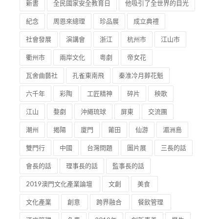
新書
全民國家安全教育日
他吸引了全世界的目光
紀念
周恩來總理
珍品展
成立典禮
社會發展
演講會
浙江
杭州市
江山市
衢州市
兩岸文化
粵劇
帝女花
瓦舍曲藝社
孔雀東南飛
秦淮冷月葬花魁
六千年
彩陶
工匠精神
碎片
秧歌
江山
婺劇
沖繩琉球
屏東
交流團
潮州
揭陽
廈門
莆田
仙游
湄洲島
雙門行
中國
台灣問題
圖片展
三長的話
會長的話
理事長的話
監事長的話
2019澳門文化產業論壇
文創
美食
文化產業
創意
跨界融合
餐飲管理