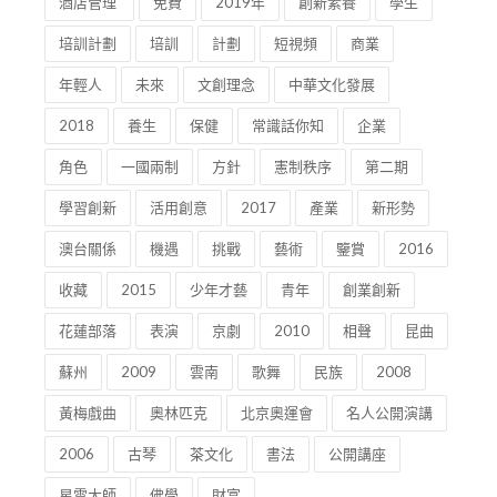
酒店管理
免費
2019年
創新素養
學生
培訓計劃
培訓
計劃
短視頻
商業
年輕人
未來
文創理念
中華文化發展
2018
養生
保健
常識話你知
企業
角色
一國兩制
方針
憲制秩序
第二期
學習創新
活用創意
2017
產業
新形勢
澳台關係
機遇
挑戰
藝術
鑒賞
2016
收藏
2015
少年才藝
青年
創業創新
花蓮部落
表演
京劇
2010
相聲
昆曲
蘇州
2009
雲南
歌舞
民族
2008
黃梅戲曲
奧林匹克
北京奧運會
名人公開演講
2006
古琴
茶文化
書法
公開講座
星雲大師
佛學
財富