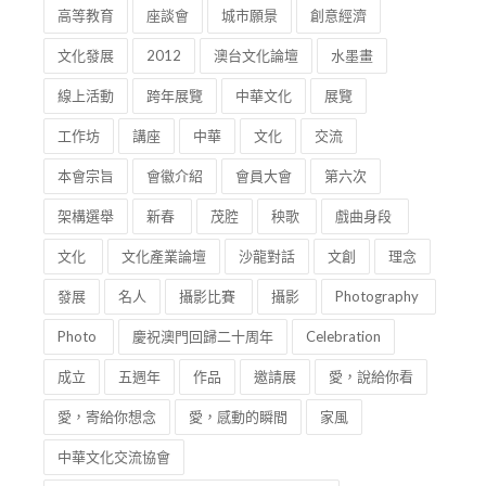
高等教育
座談會
城市願景
創意經濟
文化發展
2012
澳台文化論壇
水墨畫
線上活動
跨年展覽
中華文化
展覽
工作坊
講座
中華
文化
交流
本會宗旨
會徽介紹
會員大會
第六次
架構選舉
新春
茂腔
秧歌
戲曲身段
文化
文化產業論壇
沙龍對話
文創
理念
發展
名人
攝影比賽
攝影
Photography
Photo
慶祝澳門回歸二十周年
Celebration
成立
五週年
作品
邀請展
愛，說給你看
愛，寄給你想念
愛，感動的瞬間
家風
中華文化交流協會