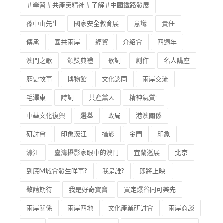
＃學習＃共產黨精神＃了解＃中國鐵路發展
孫中山先生
國家安全教育展
意識
責任
傳承
國共兩岸
經貿
介紹會
四週年
澳門之歌
頒獎典禮
歌詞
創作
名人講座
歷史故事
博物館
文化認同
兩岸交流
毛澤東
詩詞
共產黨人
精神氣質”
中華文化復興
選舉
政局
港澳關係
研討會
印象濠江
攝影
金門
印象
濠江
臺灣攝影家眼中的澳門
宜蘭巡展
北京
到底M城會發生咩事?
我是誰?
即將上映
敬請期待
我是好奇寶寶
買定爆谷同可樂先
兩岸關係
兩岸四地
文化產業研討會
兩岸商談