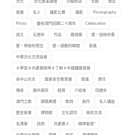
文化
文化產業論壇
沙龍對話
文創
理念
發展
名人
攝影比賽
攝影
Photography
Photo
慶祝澳門回歸二十周年
Celebration
成立
五週年
作品
邀請展
愛，說給你看
愛，寄給你想念
愛，感動的瞬間
家風
中華文化交流協會
＃學習＃共產黨精神＃了解＃中國鐵路發展
孫中山先生
國家安全教育展
意識
責任
傳承
國共兩岸
經貿
介紹會
四週年
澳門之歌
頒獎典禮
歌詞
創作
名人講座
歷史故事
博物館
文化認同
兩岸交流
毛澤東
詩詞
共產黨人
精神氣質”
中華文化復興
選舉
政局
港澳關係