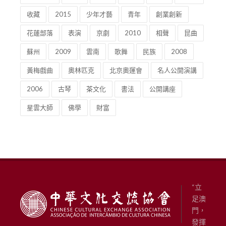
收藏
2015
少年才藝
青年
創業創新
花蓮部落
表演
京劇
2010
相聲
昆曲
蘇州
2009
雲南
歌舞
民族
2008
黃梅戲曲
奧林匹克
北京奧運會
名人公開演講
2006
古琴
茶文化
書法
公開講座
星雲大師
佛學
財富
“立
足澳
門，
發揮