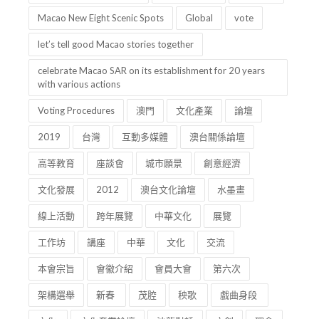
Macao New Eight Scenic Spots
Global
vote
let’s tell good Macao stories together
celebrate Macao SAR on its establishment for 20 years
with various actions
Voting Procedures
澳門
文化產業
論壇
2019
台灣
互動多媒體
澳台關係論壇
高等教育
座談會
城市願景
創意經濟
文化發展
2012
澳台文化論壇
水墨畫
線上活動
跨年展覽
中華文化
展覽
工作坊
講座
中華
文化
交流
本會宗旨
會徽介紹
會員大會
第六次
架構選舉
新春
茂腔
秧歌
戲曲身段