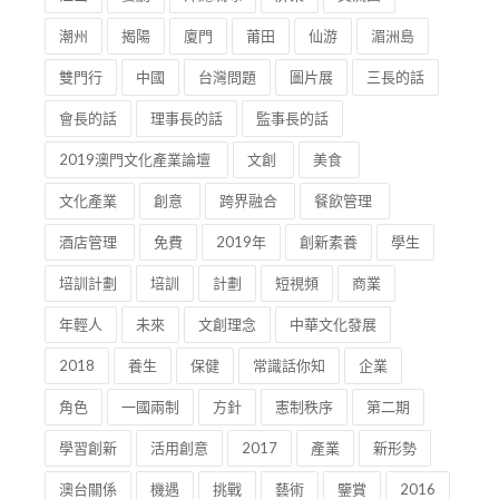
潮州
揭陽
廈門
莆田
仙游
湄洲島
雙門行
中國
台灣問題
圖片展
三長的話
會長的話
理事長的話
監事長的話
2019澳門文化產業論壇
文創
美食
文化產業
創意
跨界融合
餐飲管理
酒店管理
免費
2019年
創新素養
學生
培訓計劃
培訓
計劃
短視頻
商業
年輕人
未來
文創理念
中華文化發展
2018
養生
保健
常識話你知
企業
角色
一國兩制
方針
憲制秩序
第二期
學習創新
活用創意
2017
產業
新形勢
澳台關係
機遇
挑戰
藝術
鑒賞
2016