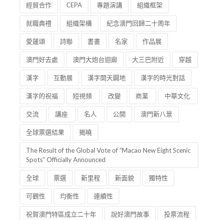
經貿合作
CEPA
專題演講
組織框架
就職典禮
組織架構
紀念澳門回歸二十周年
愛蓮頌
詩聯
書畫
名家
作品展
澳門好去處
澳門大炮台迴廊
大三巴附近
穿越
漢字
互動展
漢字開天闢地
漢字的時光對話
漢字的祝福
短視頻
改變
商業
中華文化
交流
講座
名人
公開
澳門新八景
全球票選結果
揭曉
The Result of the Global Vote of “Macao New Eight Scenic
Spots” Officially Announced
全球
票選
新里程
新面貌
獨特性
可觀性
均衡性
連續性
祝賀澳門特區成立二十年
說好澳門故事
投票流程