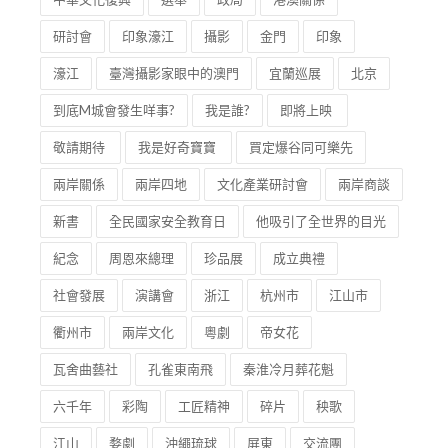
研討會
印象濠江
攝影
金門
印象
濠江
臺灣攝影家眼中的澳門
宜蘭巡展
北京
到底M城會發生咩事?
我是誰?
即將上映
敬請期待
我是好奇寶寶
買定爆谷同可樂先
兩岸關係
兩岸四地
文化產業研討會
兩岸商談
新書
全民國家安全教育日
他吸引了全世界的目光
紀念
周恩來總理
珍品展
成立典禮
社會發展
演講會
浙江
杭州市
江山市
衢州市
兩岸文化
粵劇
帝女花
瓦舍曲藝社
孔雀東南飛
秦淮冷月葬花魁
六千年
彩陶
工匠精神
碎片
秧歌
江山
婺劇
沖繩琉球
屏東
交流團