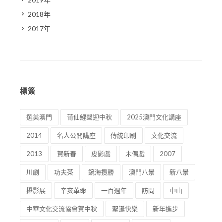
2018年
2017年
標簽
選美澳門
莆仙鯉聲迎中秋
2025澳門文化講座
2014
名人公開講座
傳統印刷
文化交流
2013
賀新春
皮影戲
木偶戲
2007
川劇
功夫茶
鏡海攬勝
澳門八景
新八景
攝影展
辛亥革命
一百週年
訪問
中山
中華文化交流協會賀中秋
聖誕快樂
新年進步