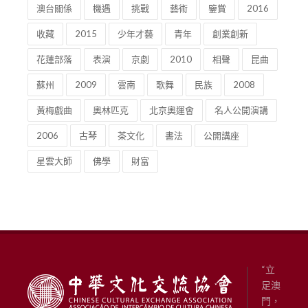
學習創新
活用創意
2017
產業
新形勢
澳台關係
機遇
挑戰
藝術
鑒賞
2016
收藏
2015
少年才藝
青年
創業創新
花蓮部落
表演
京劇
2010
相聲
昆曲
蘇州
2009
雲南
歌舞
民族
2008
黃梅戲曲
奧林匹克
北京奧運會
名人公開演講
2006
古琴
茶文化
書法
公開講座
星雲大師
佛學
財富
“立