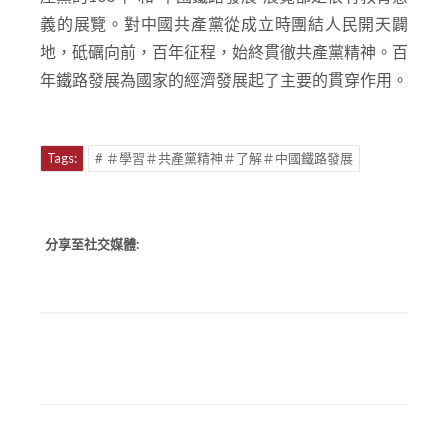
其他一起參觀和學習的協會成員均認為“中國共
產黨的100年”和“中國鐵路發展”展覽都是很有教育意
義的展覽。對中國共產黨從成立時團結人民開天闢
地，砥礪向前，百年征程，始終貫徹共產黨精神。百
年鐵路發展為國家的經濟發展起了主要的貫穿作用。
Tags:
# ＃學習＃共產黨精神＃了解＃中國鐵路發展
分享至社交媒體: