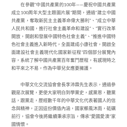
題展覽。
在參觀“中國共產黨的100年——慶祝中國共產黨
成立100周年大型主題圖片展”期間，通過“建立中國
共產黨，奪取新民主主義革命偉大勝利”、“成立中華
人民共和國，進行社會主義革命和建設”、“實行改革
開放，開創和發展中國特色社會主義”、“推進中國特
色社會主義進入新時代，全面建成小康社會，開啟全
面建設社會主義現代化國家新征程”四個部分展覽內
容，系統了解中國共產黨百年奮鬥歷程，有感現時之
和平來之不易，作為中華兒女應要擁護。
中華文化交流協會會長李沛霖先生表示，通過參
觀是次展覽，更使大家明白到學黨史，感黨恩，聽黨
話，跟黨走，歷經數千年的中華文化代表著國人的信
念與精神，正因這份價值內涵，國家櫛風沐雨，砥礪