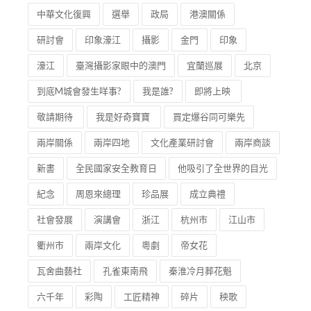
毛澤東
詩詞
共產黨人
精神氣質”
中華文化復興
選舉
政局
港澳關係
研討會
印象濠江
攝影
金門
印象
濠江
臺灣攝影家眼中的澳門
宜蘭巡展
北京
到底M城會發生咩事?
我是誰?
即將上映
敬請期待
我是好奇寶寶
買定爆谷同可樂先
兩岸關係
兩岸四地
文化產業研討會
兩岸商談
新書
全民國家安全教育日
他吸引了全世界的目光
紀念
周恩來總理
珍品展
成立典禮
社會發展
演講會
浙江
杭州市
江山市
衢州市
兩岸文化
粵劇
帝女花
瓦舍曲藝社
孔雀東南飛
秦淮冷月葬花魁