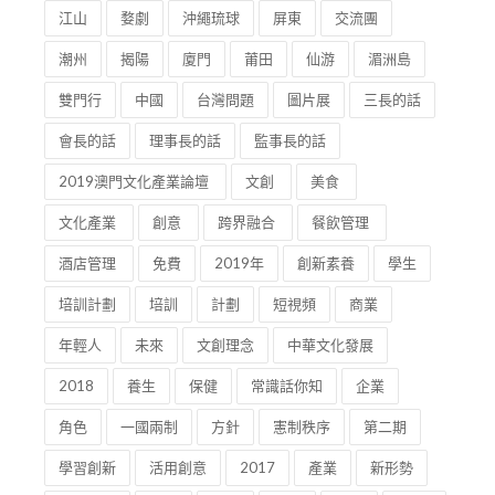
六千年
彩陶
工匠精神
碎片
秧歌
江山
婺劇
沖繩琉球
屏東
交流團
潮州
揭陽
廈門
莆田
仙游
湄洲島
雙門行
中國
台灣問題
圖片展
三長的話
會長的話
理事長的話
監事長的話
2019澳門文化產業論壇
文創
美食
文化產業
創意
跨界融合
餐飲管理
酒店管理
免費
2019年
創新素養
學生
培訓計劃
培訓
計劃
短視頻
商業
年輕人
未來
文創理念
中華文化發展
2018
養生
保健
常識話你知
企業
角色
一國兩制
方針
憲制秩序
第二期