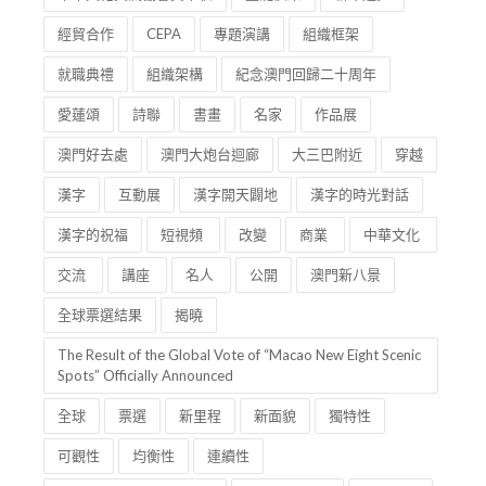
攝影展
辛亥革命
一百週年
訪問
中山
中華文化交流協會賀中秋
聖誕快樂
新年進步
經貿合作
CEPA
專題演講
組織框架
就職典禮
組織架構
紀念澳門回歸二十周年
愛蓮頌
詩聯
書畫
名家
作品展
澳門好去處
澳門大炮台迴廊
大三巴附近
穿越
漢字
互動展
漢字開天闢地
漢字的時光對話
漢字的祝福
短視頻
改變
商業
中華文化
交流
講座
名人
公開
澳門新八景
全球票選結果
揭曉
The Result of the Global Vote of “Macao New Eight Scenic
Spots” Officially Announced
全球
票選
新里程
新面貌
獨特性