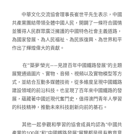
前行，協會今後將繼續秉承宗旨，傳承“愛國愛澳”家
國情懷。
中華文化交流協會理事長崔世平先生表示，中國
共產黨團結帶領全體中國人民，開闢了一條符合國情
並獲得人民群眾廣泛擁護的中國特色社會主義道路，
為國家發展、為人民福祉、為民族復興、為世界和平
作出了輝煌偉大的貢獻。
在“‘築夢’榮光——見證百年中國鐵路發展”的主題
展覽通過圖片、實物、音頻、視頻以及實物模型等方
式，並結合互動多媒體技術，從多維度呈現中國鐵路
建設領域的前沿科技。也呈現了百年來中國鐵路的發
展，蘊藏著中國近現代奮鬥史，值得澳門青年人學習
的科技精神，推動未來科技創新向前的基石。