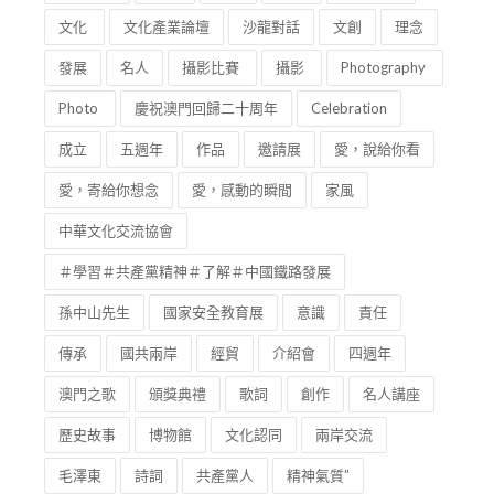
架構選舉
新春
茂腔
秧歌
戲曲身段
文化
文化產業論壇
沙龍對話
文創
理念
發展
名人
攝影比賽
攝影
Photography
Photo
慶祝澳門回歸二十周年
Celebration
成立
五週年
作品
邀請展
愛，說給你看
愛，寄給你想念
愛，感動的瞬間
家風
中華文化交流協會
＃學習＃共產黨精神＃了解＃中國鐵路發展
孫中山先生
國家安全教育展
意識
責任
傳承
國共兩岸
經貿
介紹會
四週年
澳門之歌
頒獎典禮
歌詞
創作
名人講座
歷史故事
博物館
文化認同
兩岸交流