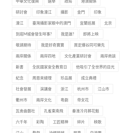
中華文化復興
選舉
政局
港澳關係
研討會
印象濠江
攝影
金門
印象
濠江
臺灣攝影家眼中的澳門
宜蘭巡展
北京
到底M城會發生咩事?
我是誰?
即將上映
敬請期待
我是好奇寶寶
買定爆谷同可樂先
兩岸關係
兩岸四地
文化產業研討會
兩岸商談
新書
全民國家安全教育日
他吸引了全世界的目光
紀念
周恩來總理
珍品展
成立典禮
社會發展
演講會
浙江
杭州市
江山市
衢州市
兩岸文化
粵劇
帝女花
瓦舍曲藝社
孔雀東南飛
秦淮冷月葬花魁
六千年
彩陶
工匠精神
碎片
秧歌
江山
婺劇
沖繩琉球
屏東
交流團