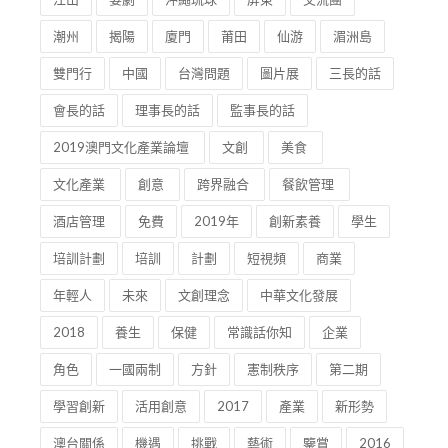
潮州
揭陽
廈門
莆田
仙游
湄洲島
雙門行
中國
台灣問題
圖片展
三長的話
會長的話
理事長的話
監事長的話
2019澳門文化產業論壇
文創
美食
文化產業
創意
跨界融合
餐飲管理
酒店管理
免費
2019年
創新素養
學生
培訓計劃
培訓
計劃
短視頻
商業
年輕人
未來
文創理念
中華文化發展
2018
養生
保健
常識話你知
企業
角色
一國兩制
方針
憲制秩序
第二期
學習創新
活用創意
2017
產業
新形勢
澳台關係
機遇
挑戰
藝術
鑒賞
2016