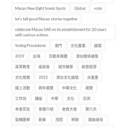
Macao New Eight Scenic Spots
Global
vote
let’s tell good Macao stories together
celebrate Macao SAR on its establishment for 20 years
with various actions
Voting Procedures
澳門
文化產業
論壇
2019
台灣
互動多媒體
澳台關係論壇
高等教育
座談會
城市願景
創意經濟
文化發展
2012
澳台文化論壇
水墨畫
線上活動
跨年展覽
中華文化
展覽
工作坊
講座
中華
文化
交流
本會宗旨
會徽介紹
會員大會
第六次
架構選舉
新春
茂腔
秧歌
戲曲身段