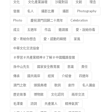
文化
文化產業論壇
沙龍對話
文創
理念
發展
名人
攝影比賽
攝影
Photography
Photo
慶祝澳門回歸二十周年
Celebration
成立
五週年
作品
邀請展
愛，說給你看
愛，寄給你想念
愛，感動的瞬間
家風
中華文化交流協會
＃學習＃共產黨精神＃了解＃中國鐵路發展
孫中山先生
國家安全教育展
意識
責任
傳承
國共兩岸
經貿
介紹會
四週年
澳門之歌
頒獎典禮
歌詞
創作
名人講座
歷史故事
博物館
文化認同
兩岸交流
毛澤東
詩詞
共產黨人
精神氣質”