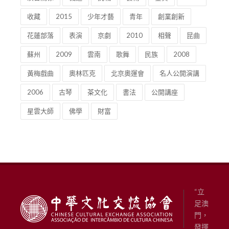
收藏
2015
少年才藝
青年
創業創新
花蓮部落
表演
京劇
2010
相聲
昆曲
蘇州
2009
雲南
歌舞
民族
2008
黃梅戲曲
奧林匹克
北京奧運會
名人公開演講
2006
古琴
茶文化
書法
公開講座
星雲大師
佛學
財富
“立
足澳
門，
發揮