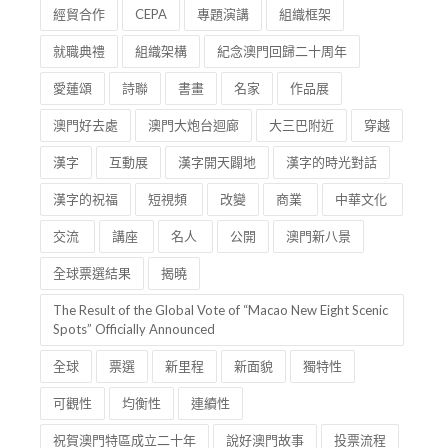
經貿合作
CEPA
專題演講
組織框架
就職典禮
組織架構
紀念澳門回歸二十周年
愛蓮頌
詩聯
書畫
名家
作品展
澳門好去處
澳門大炮台迴廊
大三巴附近
穿越
漢字
互動展
漢字開天闢地
漢字的時光對話
漢字的祝福
短視頻
改變
商業
中華文化
交流
講座
名人
公開
澳門新八景
全球票選結果
揭曉
The Result of the Global Vote of “Macao New Eight Scenic
Spots” Officially Announced
全球
票選
新里程
新面貌
獨特性
可觀性
均衡性
連續性
祝賀澳門特區成立二十年
說好澳門故事
投票流程