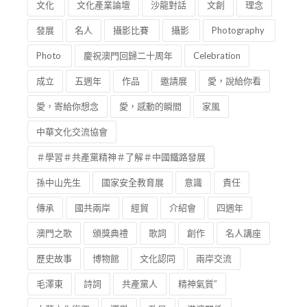
文化
文化產業論壇
沙龍對話
文創
理念
發展
名人
攝影比賽
攝影
Photography
Photo
慶祝澳門回歸二十周年
Celebration
成立
五週年
作品
邀請展
愛，說給你看
愛，寄給你想念
愛，感動的瞬間
家風
中華文化交流協會
＃學習＃共產黨精神＃了解＃中國鐵路發展
孫中山先生
國家安全教育展
意識
責任
傳承
國共兩岸
經貿
介紹會
四週年
澳門之歌
頒獎典禮
歌詞
創作
名人講座
歷史故事
博物館
文化認同
兩岸交流
毛澤東
詩詞
共產黨人
精神氣質”