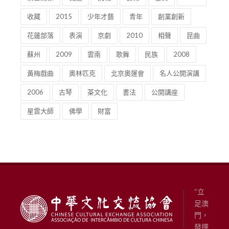
收藏
2015
少年才藝
青年
創業創新
花蓮部落
表演
京劇
2010
相聲
昆曲
蘇州
2009
雲南
歌舞
民族
2008
黃梅戲曲
奧林匹克
北京奧運會
名人公開演講
2006
古琴
茶文化
書法
公開講座
星雲大師
佛學
財富
“立
足澳
門，
發揮