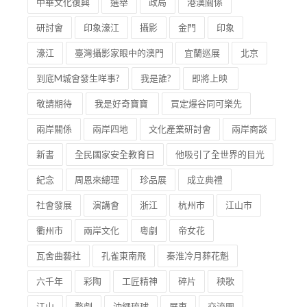
中華文化復興
選舉
政局
港澳關係
研討會
印象濠江
攝影
金門
印象
濠江
臺灣攝影家眼中的澳門
宜蘭巡展
北京
到底M城會發生咩事?
我是誰?
即將上映
敬請期待
我是好奇寶寶
買定爆谷同可樂先
兩岸關係
兩岸四地
文化產業研討會
兩岸商談
新書
全民國家安全教育日
他吸引了全世界的目光
紀念
周恩來總理
珍品展
成立典禮
社會發展
演講會
浙江
杭州市
江山市
衢州市
兩岸文化
粵劇
帝女花
瓦舍曲藝社
孔雀東南飛
秦淮冷月葬花魁
六千年
彩陶
工匠精神
碎片
秧歌
江山
婺劇
沖繩琉球
屏東
交流團