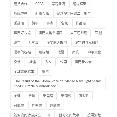
經貿合作
CEPA
專題演講
組織框架
就職典禮
組織架構
紀念澳門回歸二十周年
愛蓮頌
詩聯
書畫
名家
作品展
澳門好去處
澳門大炮台迴廊
大三巴附近
穿越
漢字
互動展
漢字開天闢地
漢字的時光對話
漢字的祝福
短視頻
改變
商業
中華文化
交流
講座
名人
公開
澳門新八景
全球票選結果
揭曉
The Result of the Global Vote of “Macao New Eight Scenic
Spots” Officially Announced
全球
票選
新里程
新面貌
獨特性
可觀性
均衡性
連續性
祝賀澳門特區成立二十年
說好澳門故事
投票流程