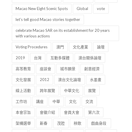
Macao New Eight Scenic Spots
Global
vote
let’s tell good Macao stories together
celebrate Macao SAR on its establishment for 20 years
with various actions
Voting Procedures
澳門
文化產業
論壇
2019
台灣
互動多媒體
澳台關係論壇
高等教育
座談會
城市願景
創意經濟
文化發展
2012
澳台文化論壇
水墨畫
線上活動
跨年展覽
中華文化
展覽
工作坊
講座
中華
文化
交流
本會宗旨
會徽介紹
會員大會
第六次
架構選舉
新春
茂腔
秧歌
戲曲身段