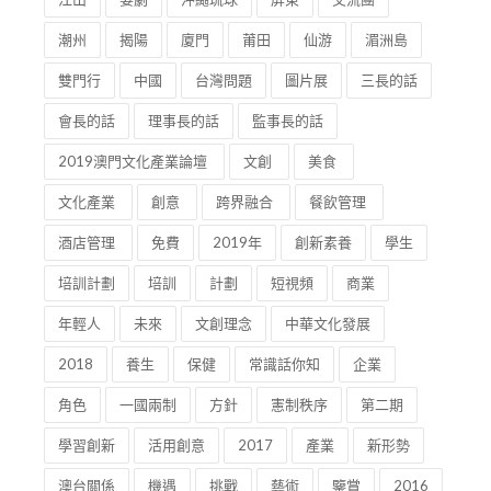
潮州
揭陽
廈門
莆田
仙游
湄洲島
雙門行
中國
台灣問題
圖片展
三長的話
會長的話
理事長的話
監事長的話
2019澳門文化產業論壇
文創
美食
文化產業
創意
跨界融合
餐飲管理
酒店管理
免費
2019年
創新素養
學生
培訓計劃
培訓
計劃
短視頻
商業
年輕人
未來
文創理念
中華文化發展
2018
養生
保健
常識話你知
企業
角色
一國兩制
方針
憲制秩序
第二期
學習創新
活用創意
2017
產業
新形勢
澳台關係
機遇
挑戰
藝術
鑒賞
2016