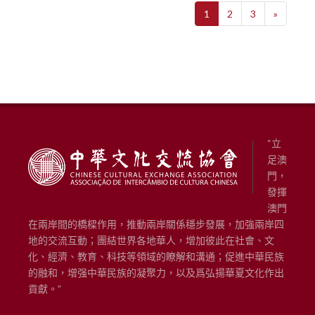
1
2
3
»
“立
足澳
門，
發揮
澳門
在兩岸間的橋樑作用，推動兩岸關係穩步發展，加強兩岸四
地的交流互動；團結世界各地華人，增加彼此在社會、文
化、經濟、教育、科技等領域的瞭解和溝通；促進中華民族
的融和，增强中華民族的凝聚力，以及爲弘揚華夏文化作出
貢獻。”