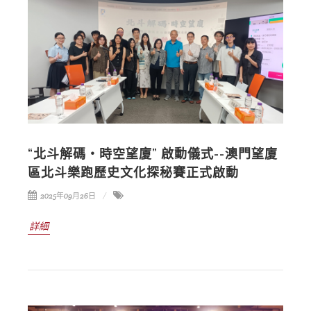
“北斗解碼・時空望廈” 啟動儀式--澳門望廈
區北斗樂跑歷史文化探秘賽正式啟動
2025年09月26日
詳細