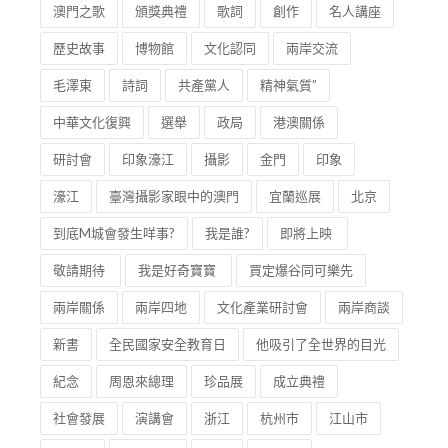
澳門之歌
頒獎典禮
歌詞
創作
名人講座
歷史故事
博物館
文化認同
兩岸交流
毛澤東
詩詞
共產黨人
精神氣質”
中華文化復興
選舉
政局
港澳關係
研討會
印象濠江
攝影
金門
印象
濠江
臺灣攝影家眼中的澳門
宜蘭巡展
北京
到底M城會發生咩事?
我是誰?
即將上映
敬請期待
我是好奇寶寶
買定爆谷同可樂先
兩岸關係
兩岸四地
文化產業研討會
兩岸商談
新書
全民國家安全教育日
他吸引了全世界的目光
紀念
周恩來總理
珍品展
成立典禮
社會發展
演講會
浙江
杭州市
江山市