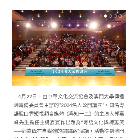
4
月22日，由中華文化交流協會及澳門大學傳播
週籌備委員會主辦的“2024名人公開講座”，知名粵
語脫口秀短視頻自媒體《粵知一二》的主演人
郭嘉
峰
先生擔任主講嘉賓作出題為“粵語文化與棟篤笑
——郭嘉峰在自媒體的闖關路”演講，活動得到澳門