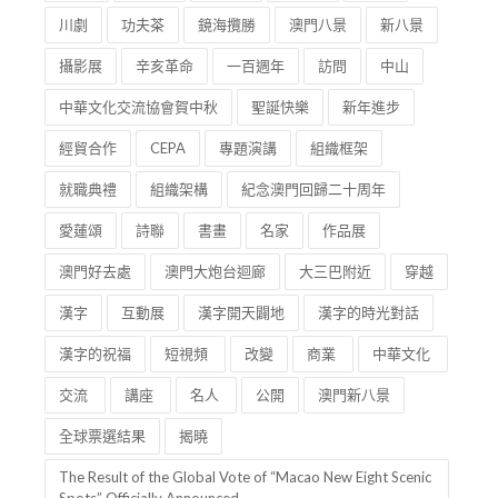
川劇
功夫茶
鏡海攬勝
澳門八景
新八景
攝影展
辛亥革命
一百週年
訪問
中山
中華文化交流協會賀中秋
聖誕快樂
新年進步
經貿合作
CEPA
專題演講
組織框架
就職典禮
組織架構
紀念澳門回歸二十周年
愛蓮頌
詩聯
書畫
名家
作品展
澳門好去處
澳門大炮台迴廊
大三巴附近
穿越
漢字
互動展
漢字開天闢地
漢字的時光對話
漢字的祝福
短視頻
改變
商業
中華文化
交流
講座
名人
公開
澳門新八景
全球票選結果
揭曉
The Result of the Global Vote of “Macao New Eight Scenic