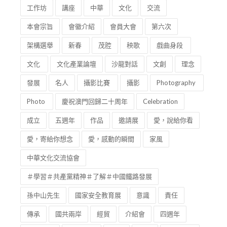
工作坊
講座
中華
文化
交流
本會宗旨
會徽介紹
會員大會
第六次
架構選舉
新春
茂腔
秧歌
戲曲身段
文化
文化產業論壇
沙龍對話
文創
理念
發展
名人
攝影比賽
攝影
Photography
Photo
慶祝澳門回歸二十周年
Celebration
成立
五週年
作品
邀請展
愛，說給你看
愛，寄給你想念
愛，感動的瞬間
家風
中華文化交流協會
＃學習＃共產黨精神＃了解＃中國鐵路發展
孫中山先生
國家安全教育展
意識
責任
傳承
國共兩岸
經貿
介紹會
四週年