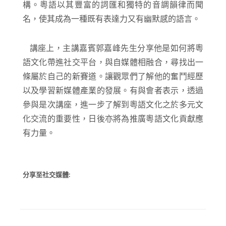
構。粵語以其豐富的詞匯和獨特的音調韻律而聞
名，使其成為一種既有表達力又有幽默感的語言。
講座上，主講嘉賓
郭嘉峰
先生分享他是如何將粵
語文化帶進社交平台，與自媒體相融合，尋找出一
條屬於自己的新賽道。讓觀眾們了解他的奮鬥經歷
以及學習新媒體產業的發展。
有與會者表示，
透過
參與是次講座，進一步了解到粵語文化之於多元文
化交流的重要性，日後亦將為推廣粵語文化貢獻應
有力量。
分享至社交媒體: