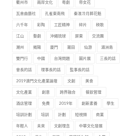
衢州市
兩岸文化
粵劇
帝女花
瓦舍曲藝社
孔雀東南飛
秦淮冷月葬花魁
六千年
彩陶
工匠精神
碎片
秧歌
江山
婺劇
沖繩琉球
屏東
交流團
潮州
揭陽
廈門
莆田
仙游
湄洲島
雙門行
中國
台灣問題
圖片展
三長的話
會長的話
理事長的話
監事長的話
2019澳門文化產業論壇
文創
美食
文化產業
創意
跨界融合
餐飲管理
酒店管理
免費
2019年
創新素養
學生
培訓計劃
培訓
計劃
短視頻
商業
年輕人
未來
文創理念
中華文化發展