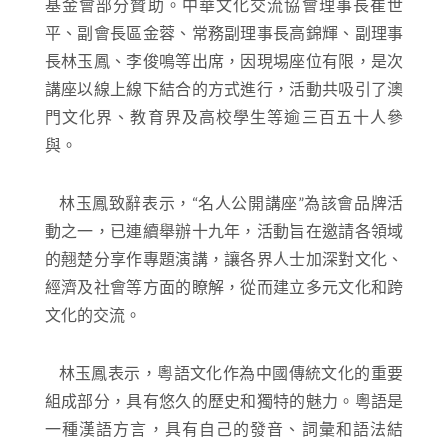
基金會部分贊助。中華文化交流協會理事長崔世
平、副會長區金蓉、常務副理事長高錦輝、副理事
長林玉鳳、李俊鳴等出席，因現埸座位有限，是次
講座以線上線下結合的方式進行，活動共吸引了澳
門文化界、教育界及高校學生等逾三百五十人參
與。
林玉鳳
致辭表示，“名人公開講座”為該會品牌活
動之一，已連續舉辦十九年，活動旨在邀請各領域
的翹楚分享作專題演講，讓各界人士加深對文化、
經濟及社會等方面的瞭解，從而建立多元文化和跨
文化的交流。
林玉鳳表示，粵語文化作為中國傳統文化的重要
組成部分，具有悠久的歷史和獨特的魅力。粵語是
一種漢語方言，具有自己的發音、詞彙和語法結