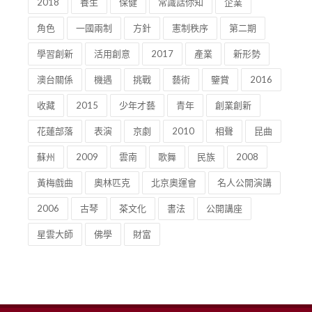
2018
養生
保健
常識話你知
企業
角色
一國兩制
方針
憲制秩序
第二期
學習創新
活用創意
2017
產業
新形勢
澳台關係
機遇
挑戰
藝術
鑒賞
2016
收藏
2015
少年才藝
青年
創業創新
花蓮部落
表演
京劇
2010
相聲
昆曲
蘇州
2009
雲南
歌舞
民族
2008
黃梅戲曲
奧林匹克
北京奧運會
名人公開演講
2006
古琴
茶文化
書法
公開講座
星雲大師
佛學
財富