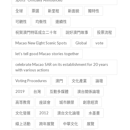
Spots” Officially Announced
全球
票選
新里程
新面貌
獨特性
可觀性
均衡性
連續性
祝賀澳門特區成立二十年
說好澳門故事
投票流程
Macao New Eight Scenic Spots
Global
vote
let’s tell good Macao stories together
celebrate Macao SAR on its establishment for 20 years
with various actions
Voting Procedures
澳門
文化產業
論壇
2019
台灣
互動多媒體
澳台關係論壇
高等教育
座談會
城市願景
創意經濟
文化發展
2012
澳台文化論壇
水墨畫
線上活動
跨年展覽
中華文化
展覽