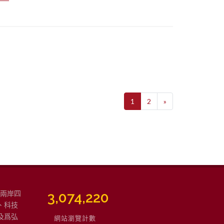
1
2
»
強兩岸四
3,768,387
、科技
及爲弘
網站瀏覽計數