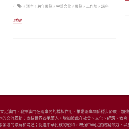
# 漢字
# 跨年展覽
# 中華文化
# 展覽
# 工作坊
# 講座
詳細
“立足澳門，發揮澳門在兩岸間的橋樑作用，推動兩岸關係穩步發展，加
地的交流互動；團結世界各地華人，增加彼此在社會、文化、經濟、教育
等領域的瞭解和溝通；促進中華民族的融和，增强中華民族的凝聚力，以