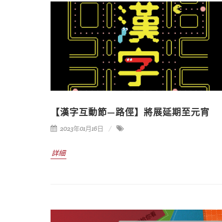
【漢字互動節—路俓】將展延期至元宵
2023年01月16日
詳細