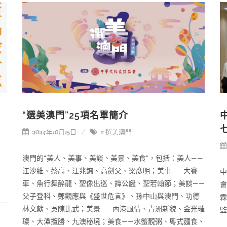
“選美澳門”25項名單簡介
2024年10月15日
# 選美澳門
澳門的“美人、美事、美談、美景、美食”，包括：美人——
江沙維、蔡高、汪兆鏞、高劍父、梁彥明；美事——大賽
中
車、魚行舞醉龍、聖像出巡、譚公誕、聖若翰節；美談——
會
父子登科、鄭觀應與《盛世危言》、孫中山與澳門、功德
霖
林文獻、吳陳比武；美景——內港風情、青洲新貌、金光璀
監
璨、大潭攬勝、九澳秘境；美食——水蟹靚粥、粵式麵食、