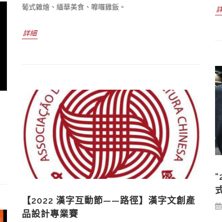
葡式雜燴、緬華美食、嚤囉雞飯。
詳細
【2022 漢字互動節——路徑】漢字文創產
品設計專業賽