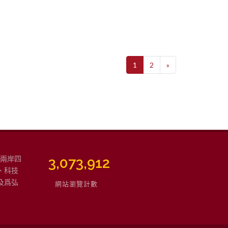
1
2
»
強兩岸四
3,768,010
、科技
及爲弘
網站瀏覽計數