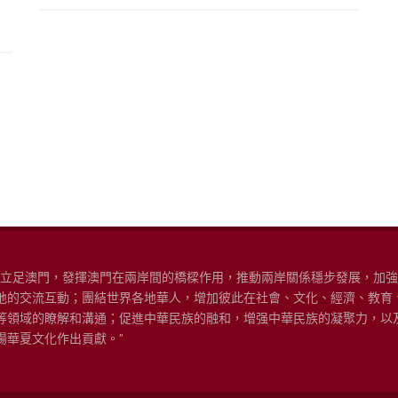
“立足澳門，發揮澳門在兩岸間的橋樑作用，推動兩岸關係穩步發展，加
地的交流互動；團結世界各地華人，增加彼此在社會、文化、經濟、教育
等領域的瞭解和溝通；促進中華民族的融和，增强中華民族的凝聚力，以
揚華夏文化作出貢獻。”