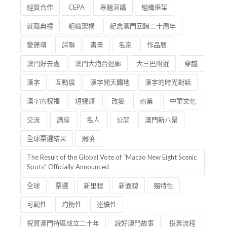
經貿合作
CEPA
專題演講
組織框架
就職典禮
組織架構
紀念澳門回歸二十周年
愛蓮頌
詩聯
書畫
名家
作品展
澳門好去處
澳門大炮台迴廊
大三巴附近
穿越
漢字
互動展
漢字開天闢地
漢字的時光對話
漢字的祝福
短視頻
改變
商業
中華文化
交流
講座
名人
公開
澳門新八景
全球票選結果
揭曉
The Result of the Global Vote of “Macao New Eight Scenic
Spots” Officially Announced
全球
票選
新里程
新面貌
獨特性
可觀性
均衡性
連續性
祝賀澳門特區成立二十年
說好澳門故事
投票流程