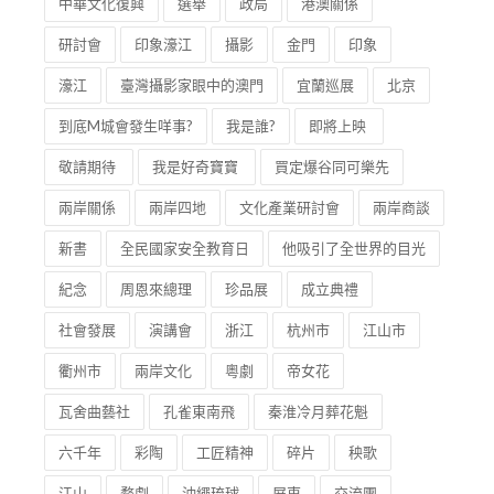
中華文化復興
選舉
政局
港澳關係
研討會
印象濠江
攝影
金門
印象
濠江
臺灣攝影家眼中的澳門
宜蘭巡展
北京
到底M城會發生咩事?
我是誰?
即將上映
敬請期待
我是好奇寶寶
買定爆谷同可樂先
兩岸關係
兩岸四地
文化產業研討會
兩岸商談
新書
全民國家安全教育日
他吸引了全世界的目光
紀念
周恩來總理
珍品展
成立典禮
社會發展
演講會
浙江
杭州市
江山市
衢州市
兩岸文化
粵劇
帝女花
瓦舍曲藝社
孔雀東南飛
秦淮冷月葬花魁
六千年
彩陶
工匠精神
碎片
秧歌
江山
婺劇
沖繩琉球
屏東
交流團