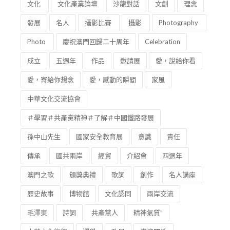
文化
文化產業論壇
沙龍對話
文創
理念
發展
名人
攝影比賽
攝影
Photography
Photo
慶祝澳門回歸二十周年
Celebration
成立
五週年
作品
邀請展
愛，說給你看
愛，寄給你想念
愛，感動的瞬間
家風
中華文化交流協會
＃學習＃共產黨精神＃了解＃中國鐵路發展
孫中山先生
國家安全教育展
意識
責任
傳承
國共兩岸
經貿
介紹會
四週年
澳門之歌
頒獎典禮
歌詞
創作
名人講座
歷史故事
博物館
文化認同
兩岸交流
毛澤東
詩詞
共產黨人
精神氣質”