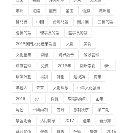
潮州
揭陽
廈門
莆田
仙游
湄洲島
雙門行
中國
台灣問題
圖片展
三長的話
會長的話
理事長的話
監事長的話
2019澳門文化產業論壇
文創
美食
文化產業
創意
跨界融合
餐飲管理
酒店管理
免費
2019年
創新素養
學生
培訓計劃
培訓
計劃
短視頻
商業
年輕人
未來
文創理念
中華文化發展
2018
養生
保健
常識話你知
企業
角色
一國兩制
方針
憲制秩序
第二期
學習創新
活用創意
2017
產業
新形勢
澳台關係
機遇
挑戰
藝術
鑒賞
2016