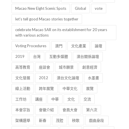
Macao New Eight Scenic Spots
Global
vote
let’s tell good Macao stories together
celebrate Macao SAR on its establishment for 20 years
with various actions
Voting Procedures
澳門
文化產業
論壇
2019
台灣
互動多媒體
澳台關係論壇
高等教育
座談會
城市願景
創意經濟
文化發展
2012
澳台文化論壇
水墨畫
線上活動
跨年展覽
中華文化
展覽
工作坊
講座
中華
文化
交流
本會宗旨
會徽介紹
會員大會
第六次
架構選舉
新春
茂腔
秧歌
戲曲身段