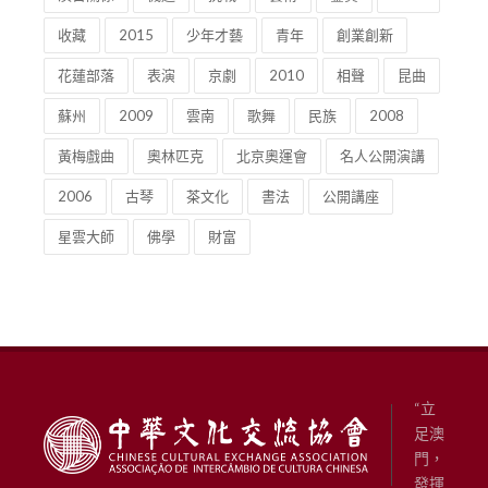
收藏
2015
少年才藝
青年
創業創新
花蓮部落
表演
京劇
2010
相聲
昆曲
蘇州
2009
雲南
歌舞
民族
2008
黃梅戲曲
奧林匹克
北京奧運會
名人公開演講
2006
古琴
茶文化
書法
公開講座
星雲大師
佛學
財富
“立
足澳
門，
發揮