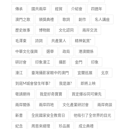
傳承
國共兩岸
經貿
介紹會
四週年
澳門之歌
頒獎典禮
歌詞
創作
名人講座
歷史故事
博物館
文化認同
兩岸交流
毛澤東
詩詞
共產黨人
精神氣質”
中華文化復興
選舉
政局
港澳關係
研討會
印象濠江
攝影
金門
印象
濠江
臺灣攝影家眼中的澳門
宜蘭巡展
北京
到底M城會發生咩事?
我是誰?
即將上映
敬請期待
我是好奇寶寶
買定爆谷同可樂先
兩岸關係
兩岸四地
文化產業研討會
兩岸商談
新書
全民國家安全教育日
他吸引了全世界的目光
紀念
周恩來總理
珍品展
成立典禮