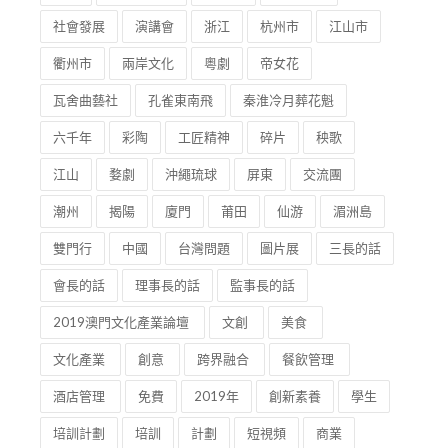
社會發展
演講會
浙江
杭州市
江山市
衢州市
兩岸文化
粵劇
帝女花
瓦舍曲藝社
孔雀東南飛
秦淮冷月葬花魁
六千年
彩陶
工匠精神
碎片
秧歌
江山
婺劇
沖繩琉球
屏東
交流團
潮州
揭陽
廈門
莆田
仙游
湄洲島
雙門行
中國
台灣問題
圖片展
三長的話
會長的話
理事長的話
監事長的話
2019澳門文化產業論壇
文創
美食
文化產業
創意
跨界融合
餐飲管理
酒店管理
免費
2019年
創新素養
學生
培訓計劃
培訓
計劃
短視頻
商業