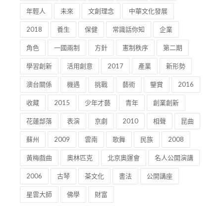
年輕人
未來
文創理念
中華文化發展
2018
養生
保健
常識話你知
企業
角色
一國兩制
方針
憲制秩序
第二期
學習創新
活用創意
2017
產業
新形勢
澳台關係
機遇
挑戰
藝術
鑒賞
2016
收藏
2015
少年才藝
青年
創業創新
花蓮部落
表演
京劇
2010
相聲
昆曲
蘇州
2009
雲南
歌舞
民族
2008
黃梅戲曲
奧林匹克
北京奧運會
名人公開演講
2006
古琴
茶文化
書法
公開講座
星雲大師
佛學
財富