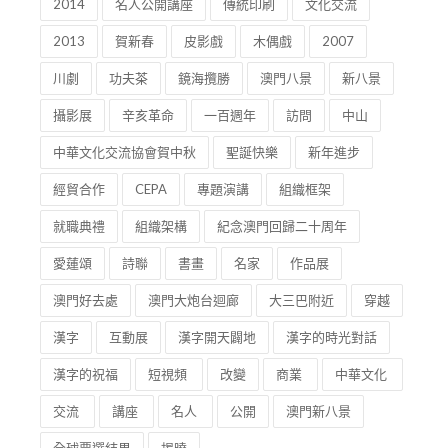
2014
名人公開講座
傳統印刷
文化交流
2013
賀新春
皮影戲
木偶戲
2007
川劇
功夫茶
鏡海攬勝
澳門八景
新八景
攝影展
辛亥革命
一百週年
訪問
中山
中華文化交流協會賀中秋
聖誕快樂
新年進步
經貿合作
CEPA
專題演講
組織框架
就職典禮
組織架構
紀念澳門回歸二十周年
愛蓮頌
詩聯
書畫
名家
作品展
澳門好去處
澳門大炮台迴廊
大三巴附近
穿越
漢字
互動展
漢字開天闢地
漢字的時光對話
漢字的祝福
短視頻
改變
商業
中華文化
交流
講座
名人
公開
澳門新八景