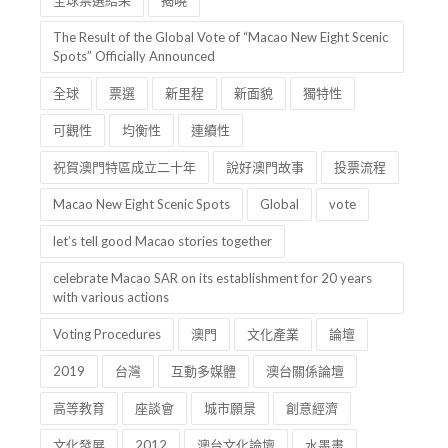
全球票選結果
揭曉
The Result of the Global Vote of “Macao New Eight Scenic
Spots” Officially Announced
全球
票選
新里程
新面貌
獨特性
可觀性
均衡性
連續性
祝賀澳門特區成立二十年
說好澳門故事
投票流程
Macao New Eight Scenic Spots
Global
vote
let’s tell good Macao stories together
celebrate Macao SAR on its establishment for 20 years
with various actions
Voting Procedures
澳門
文化產業
論壇
2019
台灣
互動多媒體
澳台關係論壇
高等教育
座談會
城市願景
創意經濟
文化發展
2012
澳台文化論壇
水墨畫