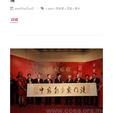
情’”
2010年02月27日
# 2010
# 賀新春
# 昆曲
# 蘇州
詳細