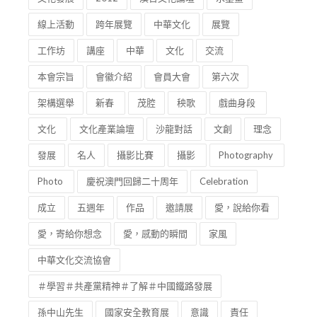
線上活動
跨年展覽
中華文化
展覽
工作坊
講座
中華
文化
交流
本會宗旨
會徽介紹
會員大會
第六次
架構選舉
新春
茂腔
秧歌
戲曲身段
文化
文化產業論壇
沙龍對話
文創
理念
發展
名人
攝影比賽
攝影
Photography
Photo
慶祝澳門回歸二十周年
Celebration
成立
五週年
作品
邀請展
愛，說給你看
愛，寄給你想念
愛，感動的瞬間
家風
中華文化交流協會
＃學習＃共產黨精神＃了解＃中國鐵路發展
孫中山先生
國家安全教育展
意識
責任