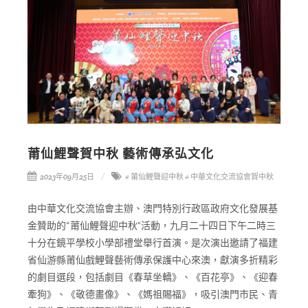
莆仙鯉聲賀中秋 藝術傳承弘文化
2023年09月25日
# 莆仙鯉聲迎中秋
# 中華文化交流協會賀中秋
由中華文化交流協會主辦、澳門特別行政區政府文化發展基
金贊助的“莆仙鯉聲迎中秋”活動，九月二十四日下午二時三
十分在鏡平學校小學部禮堂舉行首演。是次演出邀請了福建
省仙游縣莆仙戲鯉聲藝術傳承保護中心來澳，獻演多折精彩
的劇目選段，包括劇目《春草坐轎》、《百花亭》、《迎春
牽狗》、《敬德畫像》、《媽祖賜福》，吸引澳門市民、青