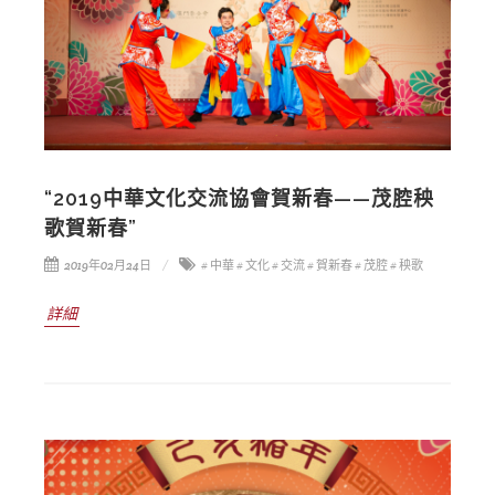
“2019中華文化交流協會賀新春——茂腔秧
歌賀新春”
2019年02月24日
# 中華
# 文化
# 交流
# 賀新春
# 茂腔
# 秧歌
詳細