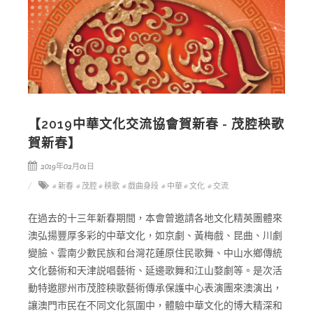
【2019中華文化交流協會賀新春 - 茂腔秧歌
賀新春】
2019年02月01日
# 新春
# 茂腔
# 秧歌
# 戲曲身段
# 中華
# 文化
# 交流
在過去的十三年新春期間，本會曾邀請各地文化精英團體來
澳弘揚豐厚多彩的中華文化，如京劇、黃梅戲、昆曲、川劇
變臉、雲南少數民族和台灣花蓮原住民歌舞、中山水鄉傳統
文化藝術和天津説唱藝術、延邊歌舞和江山婺劇等。是次活
動特邀膠州市茂腔秧歌藝術傳承保護中心表演團來澳演出，
讓澳門市民在不同文化氛圍中，體驗中華文化的博大精深和