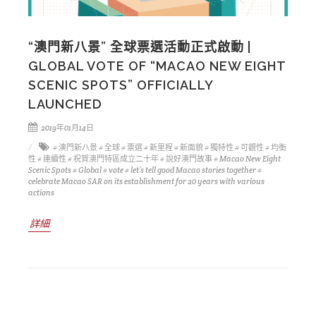
“澳門新八景” 全球票選活動正式啟動 |
GLOBAL VOTE OF “MACAO NEW EIGHT
SCENIC SPOTS” OFFICIALLY
LAUNCHED
2019年01月14日
# 澳門新八景
# 全球
# 票選
# 新里程
# 新面貌
# 獨特性
# 可觀性
# 均衡
性
# 連續性
# 祝賀澳門特區成立二十年
# 說好澳門故事
# Macao New Eight
Scenic Spots
# Global
# vote
# let’s tell good Macao stories together
#
celebrate Macao SAR on its establishment for 20 years with various
actions
詳細