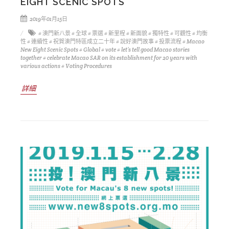
EIGHT SCENIC SPOTS"
2019年01月15日
# 澳門新八景
# 全球
# 票選
# 新里程
# 新面貌
# 獨特性
# 可觀性
# 均衡
性
# 連續性
# 祝賀澳門特區成立二十年
# 說好澳門故事
# 投票流程
# Macao
New Eight Scenic Spots
# Global
# vote
# let’s tell good Macao stories
together
# celebrate Macao SAR on its establishment for 20 years with
various actions
# Voting Procedures
詳細