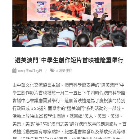
“選美澳門”中學生創作短片首映禮隆重舉行
2024年10月25日
# 選美澳門
由中華文化交流協會主辦、澳門科學館支持的“選美澳門”中
學生創作影片首映禮於十月二十五日下午四時假澳門科學館
會議中心會議廳圓滿舉行。這個首映禮是為了慶祝澳門特別
行政區成立25週年而舉辦的“選美澳門”系列活動的一部分。
活動上放映由25校學生團隊，就圍繞“美人、美事、美談、
美景、美食”等25項“澳門之美”講好澳門故事的創意影片。首
映禮活動更設有專家點評、紀念證書頒發以及茶歇交流等環