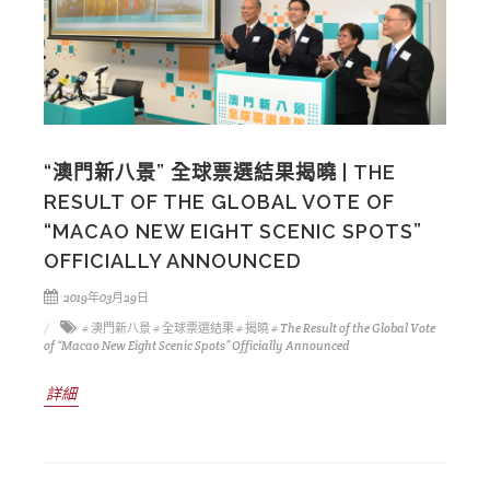
“澳門新八景” 全球票選結果揭曉 | THE
RESULT OF THE GLOBAL VOTE OF
“MACAO NEW EIGHT SCENIC SPOTS”
OFFICIALLY ANNOUNCED
2019年03月29日
# 澳門新八景
# 全球票選結果
# 揭曉
# The Result of the Global Vote
of “Macao New Eight Scenic Spots” Officially Announced
詳細