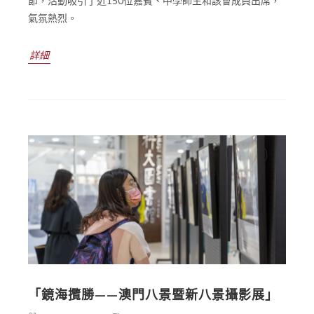
節，活動吸引了近150位嘉賓、中學師生和該會成員出席，
氣氛熱烈。
詳細
「鏡海攬勝——澳門八景暨新八景攝影展」