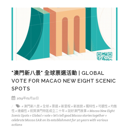
"澳門新八景" 全球票選活動 | GLOBAL
VOTE FOR MACAO NEW EIGHT SCENIC
SPOTS
2019年02月21日
# 澳門新八景
# 全球
# 票選
# 新里程
# 新面貌
# 獨特性
# 可觀性
# 均衡
性
# 連續性
# 祝賀澳門特區成立二十年
# 說好澳門故事
# Macao New Eight
Scenic Spots
# Global
# vote
# let’s tell good Macao stories together
#
celebrate Macao SAR on its establishment for 20 years with various
actions