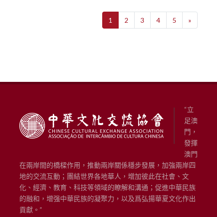
1
2
3
4
5
»
“立
足澳
門，
發揮
澳門
在兩岸間的橋樑作用，推動兩岸關係穩步發展，加強兩岸四
地的交流互動；團結世界各地華人，增加彼此在社會、文
化、經濟、教育、科技等領域的瞭解和溝通；促進中華民族
的融和，增强中華民族的凝聚力，以及爲弘揚華夏文化作出
貢獻。”