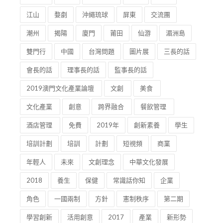
江山
婺劇
沖繩琉球
屏東
交流團
潮州
揭陽
廈門
莆田
仙游
湄洲島
雙門行
中國
台灣問題
圖片展
三長的話
會長的話
理事長的話
監事長的話
2019澳門文化產業論壇
文創
美食
文化產業
創意
跨界融合
餐飲管理
酒店管理
免費
2019年
創新素養
學生
培訓計劃
培訓
計劃
短視頻
商業
年輕人
未來
文創理念
中華文化發展
2018
養生
保健
常識話你知
企業
角色
一國兩制
方針
憲制秩序
第二期
學習創新
活用創意
2017
產業
新形勢