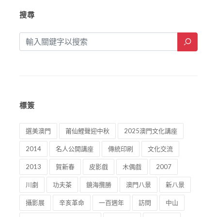
搜尋
標簽
選美澳門
莆仙鯉聲迎中秋
2025澳門文化講座
2014
名人公開講座
傳統印刷
文化交流
2013
賀新春
皮影戲
木偶戲
2007
川劇
功夫茶
鏡海攬勝
澳門八景
新八景
攝影展
辛亥革命
一百週年
訪問
中山