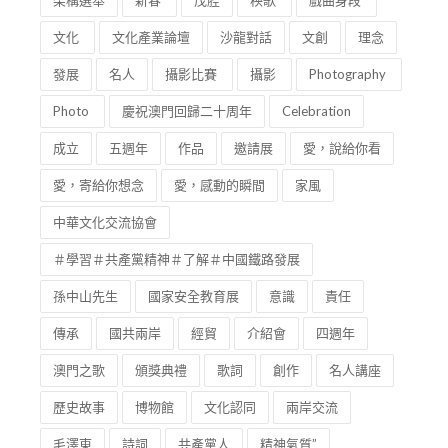
架構選舉
新春
茂腔
秧歌
戲曲身段
文化
文化產業論壇
沙龍對話
文創
理念
發展
名人
攝影比賽
攝影
Photography
Photo
慶祝澳門回歸二十周年
Celebration
成立
五週年
作品
邀請展
愛，說給你看
愛，寄給你想念
愛，感動的瞬間
家風
中華文化交流協會
＃學習＃共產黨精神＃了解＃中國鐵路發展
孫中山先生
國家安全教育展
意識
責任
傳承
國共兩岸
經貿
介紹會
四週年
澳門之歌
頒獎典禮
歌詞
創作
名人講座
歷史故事
博物館
文化認同
兩岸交流
毛澤東
詩詞
共產黨人
精神氣質”