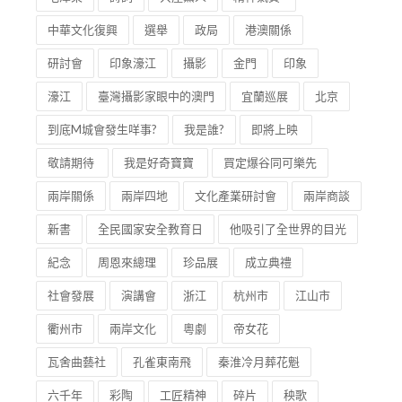
中華文化復興
選舉
政局
港澳關係
研討會
印象濠江
攝影
金門
印象
濠江
臺灣攝影家眼中的澳門
宜蘭巡展
北京
到底M城會發生咩事?
我是誰?
即將上映
敬請期待
我是好奇寶寶
買定爆谷同可樂先
兩岸關係
兩岸四地
文化產業研討會
兩岸商談
新書
全民國家安全教育日
他吸引了全世界的目光
紀念
周恩來總理
珍品展
成立典禮
社會發展
演講會
浙江
杭州市
江山市
衢州市
兩岸文化
粵劇
帝女花
瓦舍曲藝社
孔雀東南飛
秦淮冷月葬花魁
六千年
彩陶
工匠精神
碎片
秧歌