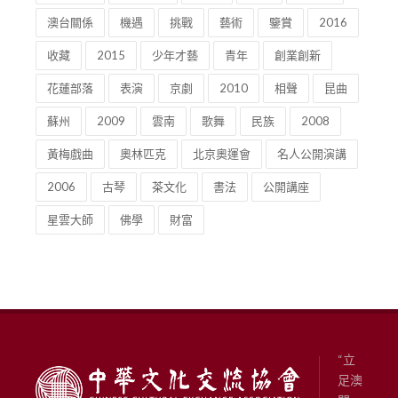
澳台關係
機遇
挑戰
藝術
鑒賞
2016
收藏
2015
少年才藝
青年
創業創新
花蓮部落
表演
京劇
2010
相聲
昆曲
蘇州
2009
雲南
歌舞
民族
2008
黃梅戲曲
奧林匹克
北京奧運會
名人公開演講
2006
古琴
茶文化
書法
公開講座
星雲大師
佛學
財富
“立
足澳