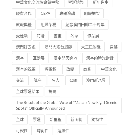
中華文化交流協會賀中秋
聖誕快樂
新年進步
經貿合作
CEPA
專題演講
組織框架
就職典禮
組織架構
紀念澳門回歸二十周年
愛蓮頌
詩聯
書畫
名家
作品展
澳門好去處
澳門大炮台迴廊
大三巴附近
穿越
漢字
互動展
漢字開天闢地
漢字的時光對話
漢字的祝福
短視頻
改變
商業
中華文化
交流
講座
名人
公開
澳門新八景
全球票選結果
揭曉
The Result of the Global Vote of “Macao New Eight Scenic
Spots” Officially Announced
全球
票選
新里程
新面貌
獨特性
可觀性
均衡性
連續性