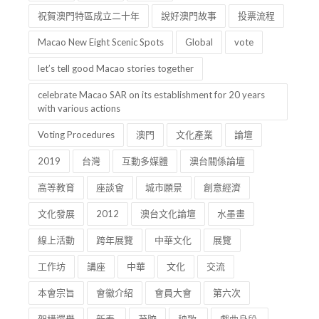
祝賀澳門特區成立二十年
說好澳門故事
投票流程
Macao New Eight Scenic Spots
Global
vote
let’s tell good Macao stories together
celebrate Macao SAR on its establishment for 20 years
with various actions
Voting Procedures
澳門
文化產業
論壇
2019
台灣
互動多媒體
澳台關係論壇
高等教育
座談會
城市願景
創意經濟
文化發展
2012
澳台文化論壇
水墨畫
線上活動
跨年展覽
中華文化
展覽
工作坊
講座
中華
文化
交流
本會宗旨
會徽介紹
會員大會
第六次