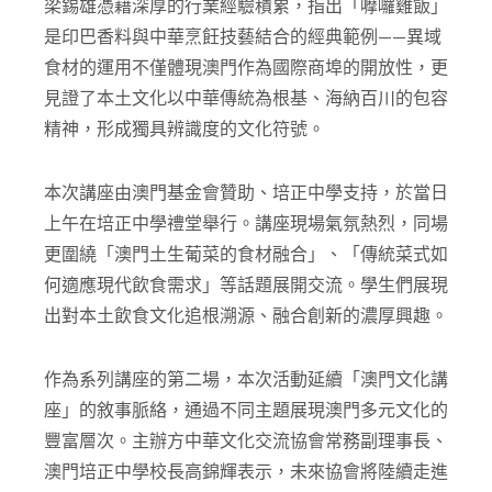
梁錫雄憑藉深厚的行業經驗積累，指出「嚤囉雞飯」
是印巴香料與中華烹飪技藝結合的經典範例——異域
食材的運用不僅體現澳門作為國際商埠的開放性，更
見證了本土文化以中華傳統為根基、海納百川的包容
精神，形成獨具辨識度的文化符號。
本次講座由澳門基金會贊助、培正中學支持，於當日
上午在培正中學禮堂舉行。講座現場氣氛熱烈，同場
更圍繞「澳門土生葡菜的食材融合」、「傳統菜式如
何適應現代飲食需求」等話題展開交流。學生們展現
出對本土飲食文化追根溯源、融合創新的濃厚興趣。
作為系列講座的第二場，本次活動延續「澳門文化講
座」的敘事脈絡，通過不同主題展現澳門多元文化的
豐富層次。主辦方中華文化交流協會常務副理事長、
澳門培正中學校長高錦輝表示，未來協會將陸續走進