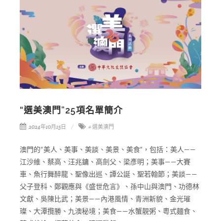
“選美澳門”25項名單簡介
2024年10月15日
# 選美澳門
澳門的“美人、美事、美談、美景、美食”，包括：美人——
江沙維、蔡高、汪兆鏞、高劍父、梁彥明；美事——大賽
車、魚行舞醉龍、聖像出巡、譚公誕、聖若翰節；美談——
父子登科、鄭觀應與《盛世危言》、孫中山與澳門、功德林
文獻、吳陳比武；美景——內港風情、青洲新貌、金光璀
璨、大潭攬勝、九澳秘境；美食——水蟹靚粥、粵式麵食、