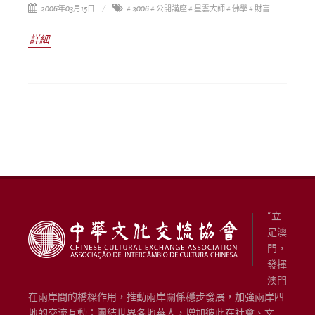
2006年03月15日
# 2006
# 公開講座
# 星雲大師
# 佛學
# 財富
詳細
“立
足澳
門，
發揮
澳門
在兩岸間的橋樑作用，推動兩岸關係穩步發展，加強兩岸四
地的交流互動；團結世界各地華人，增加彼此在社會、文