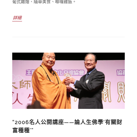
葡式雜燴、緬華美食、嚤囉雞飯。
詳細
“2006名人公開講座——論人生佛學‘有關財
富種種’”