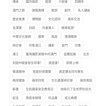
傳承
國共兩岸
經貿
介紹會
四週年
澳門之歌
頒獎典禮
歌詞
創作
名人講座
歷史故事
博物館
文化認同
兩岸交流
毛澤東
詩詞
共產黨人
精神氣質”
中華文化復興
選舉
政局
港澳關係
研討會
印象濠江
攝影
金門
印象
濠江
臺灣攝影家眼中的澳門
宜蘭巡展
北京
到底M城會發生咩事?
我是誰?
即將上映
敬請期待
我是好奇寶寶
買定爆谷同可樂先
兩岸關係
兩岸四地
文化產業研討會
兩岸商談
新書
全民國家安全教育日
他吸引了全世界的目光
紀念
周恩來總理
珍品展
成立典禮