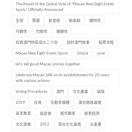
The Result of the Global Vote of “Macao New Eight Scenic
Spots” Officially Announced
全球
票選
新里程
新面貌
獨特性
可觀性
均衡性
連續性
祝賀澳門特區成立二十年
說好澳門故事
投票流程
Macao New Eight Scenic Spots
Global
vote
let’s tell good Macao stories together
celebrate Macao SAR on its establishment for 20 years
with various actions
Voting Procedures
澳門
文化產業
論壇
2019
台灣
互動多媒體
澳台關係論壇
高等教育
座談會
城市願景
創意經濟
文化發展
2012
澳台文化論壇
水墨畫