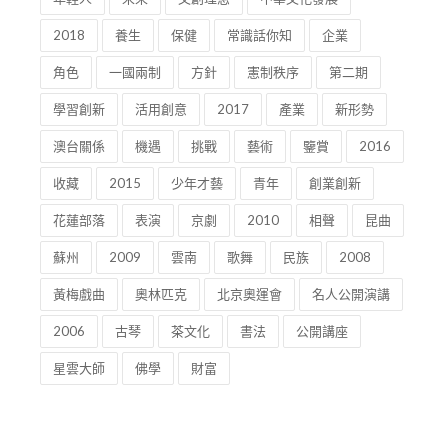
2018
養生
保健
常識話你知
企業
角色
一國兩制
方針
憲制秩序
第二期
學習創新
活用創意
2017
產業
新形勢
澳台關係
機遇
挑戰
藝術
鑒賞
2016
收藏
2015
少年才藝
青年
創業創新
花蓮部落
表演
京劇
2010
相聲
昆曲
蘇州
2009
雲南
歌舞
民族
2008
黃梅戲曲
奧林匹克
北京奧運會
名人公開演講
2006
古琴
茶文化
書法
公開講座
星雲大師
佛學
財富