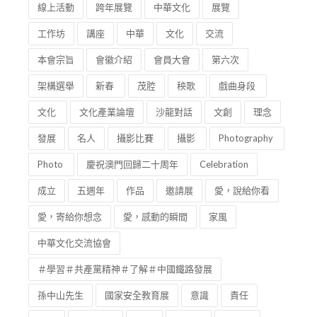
線上活動
跨年展覽
中華文化
展覽
工作坊
講座
中華
文化
交流
本會宗旨
會徽介紹
會員大會
第六次
架構選舉
新春
茂腔
秧歌
戲曲身段
文化
文化產業論壇
沙龍對話
文創
理念
發展
名人
攝影比賽
攝影
Photography
Photo
慶祝澳門回歸二十周年
Celebration
成立
五週年
作品
邀請展
愛，說給你看
愛，寄給你想念
愛，感動的瞬間
家風
中華文化交流協會
＃學習＃共產黨精神＃了解＃中國鐵路發展
孫中山先生
國家安全教育展
意識
責任