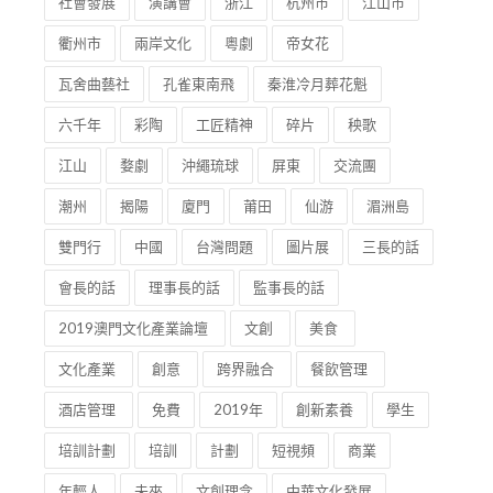
社會發展
演講會
浙江
杭州市
江山市
衢州市
兩岸文化
粵劇
帝女花
瓦舍曲藝社
孔雀東南飛
秦淮冷月葬花魁
六千年
彩陶
工匠精神
碎片
秧歌
江山
婺劇
沖繩琉球
屏東
交流團
潮州
揭陽
廈門
莆田
仙游
湄洲島
雙門行
中國
台灣問題
圖片展
三長的話
會長的話
理事長的話
監事長的話
2019澳門文化產業論壇
文創
美食
文化產業
創意
跨界融合
餐飲管理
酒店管理
免費
2019年
創新素養
學生
培訓計劃
培訓
計劃
短視頻
商業
年輕人
未來
文創理念
中華文化發展