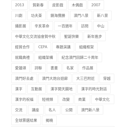
2013
賀新春
皮影戲
木偶戲
2007
川劇
功夫茶
鏡海攬勝
澳門八景
新八景
攝影展
辛亥革命
一百週年
訪問
中山
中華文化交流協會賀中秋
聖誕快樂
新年進步
經貿合作
CEPA
專題演講
組織框架
就職典禮
組織架構
紀念澳門回歸二十周年
愛蓮頌
詩聯
書畫
名家
作品展
澳門好去處
澳門大炮台迴廊
大三巴附近
穿越
漢字
互動展
漢字開天闢地
漢字的時光對話
漢字的祝福
短視頻
改變
商業
中華文化
交流
講座
名人
公開
澳門新八景
全球票選結果
揭曉